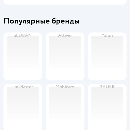
Популярные бренды
SLUBAN
Attivio
Yofun
Im.Master
Mobicaro
BAUER