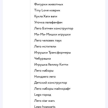
Фигурки животных
Tiny Love коврик
Кукла Хаги ваги
Уточка лалафанфан
Лего Бэтмен конструктор
Ми-Ми-Мишки игрушки
Лего человек паук
Лего мстители
Игрушки Трансформеры
Чебурашка
Игрушка Хеллоу Китти
Лего наборы
Ниндзяго лего
Детский конструктор
Лего наборы майнкрафт
Lego город
Лего star wars
Lego hogwarts