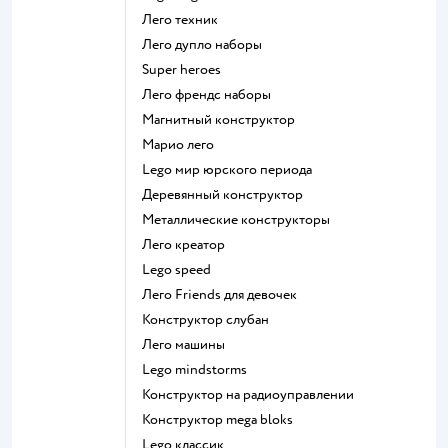
Лего техник
Лего дупло наборы
Super heroes
Лего френдс наборы
Магнитный конструктор
Марио лего
Lego мир юрского периода
Деревянный конструктор
Металлические конструкторы
Лего креатор
Lego speed
Лего Friends для девочек
Конструктор слубан
Лего машины
Lego mindstorms
Конструктор на радиоуправлении
Конструктор mega bloks
Lego классик