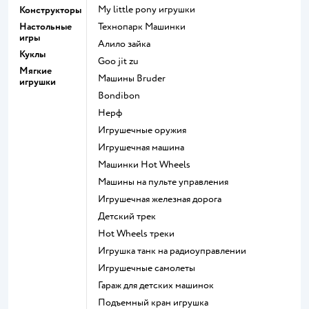
my little pony игрушки
Конструкторы
Настольные
Технопарк Машинки
игры
Алило зайка
Куклы
Goo jit zu
Мягкие
Машины Bruder
игрушки
Bondibon
Нерф
Игрушечные оружия
Игрушечная машина
Машинки Hot Wheels
Машины на пульте управления
Игрушечная железная дорога
Детский трек
Hot Wheels треки
Игрушка танк на радиоуправлении
Игрушечные самолеты
Гараж для детских машинок
Подъемный кран игрушка