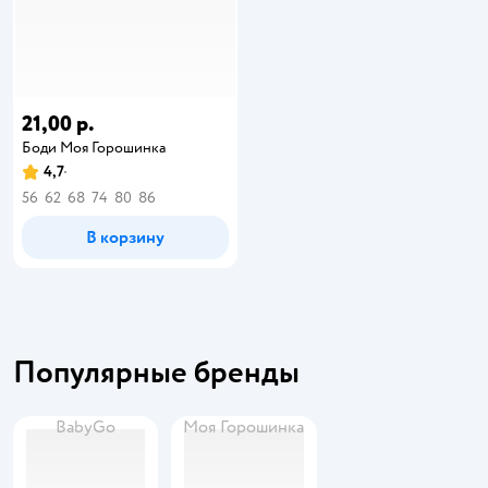
21,00 р.
Боди Моя Горошинка
4,7
56
62
68
74
80
86
В корзину
Популярные бренды
BabyGo
Моя Горошинка