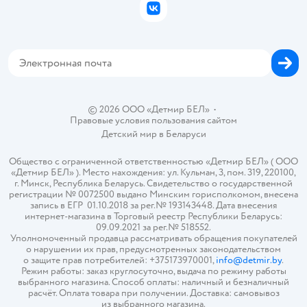
Бонусные карты
Политика использования файлов cookie
ВКонтакте
Блог
Обратная связь
Магазины сети
Карта сайта
© 2026 ООО «Детмир БЕЛ»
•
Правовые условия пользования сайтом
Детский мир в
Беларуси
Общество с ограниченной ответственностью «Детмир БЕЛ» ( ООО
«Детмир БЕЛ» ). Место нахождения: ул. Кульман, 3, пом. 319, 220100,
г. Минск, Республика Беларусь. Свидетельство о государственной
регистрации № 0072500 выдано Минским горисполкомом, внесена
запись в ЕГР 01.10.2018 за рег.№ 193143448. Дата внесения
интернет-магазина в Торговый реестр Республики Беларусь:
09.09.2021 за рег.№ 518552.
Уполномоченный продавца рассматривать обращения покупателей
о нарушении их прав, предусмотренных законодательством
о защите прав потребителей: +375173970001,
info@detmir.by
.
Режим работы: заказ круглосуточно, выдача по режиму работы
выбранного магазина. Способ оплаты: наличный и безналичный
расчёт. Оплата товара при получении. Доставка: самовывоз
из выбранного магазина.