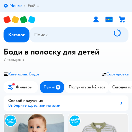
Минск
Ещё
Выбор адреса доставки.
Каталог
Боди в полоску для детей
7
товаров
Категория: Боди
Сортировка
Фильтры
Принт
Получить за 1-2 часа
Сегодня ил
Закрыть
Способ получения
Выберите адрес или магазин
Способ получения