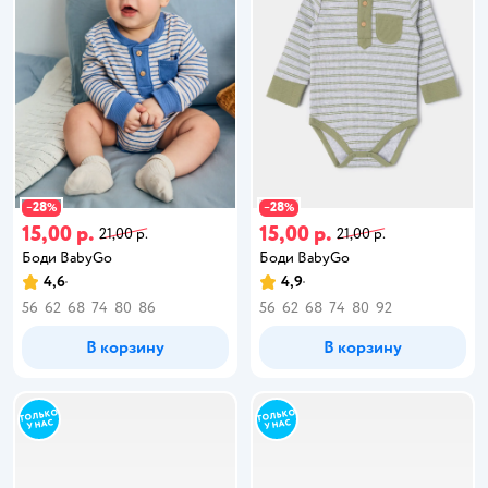
28
28
−
%
−
%
15,00 р.
15,00 р.
21,00 р.
21,00 р.
Боди BabyGo
Боди BabyGo
4,6
4,9
56
62
68
74
80
86
56
62
68
74
80
92
В корзину
В корзину