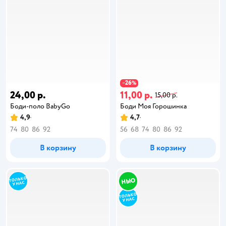
26
−
%
24,00 р.
11,00 р.
15,00 р.
Боди-поло BabyGo
Боди Моя Горошинка
4,9
4,7
74
80
86
92
56
68
74
80
86
92
В корзину
В корзину