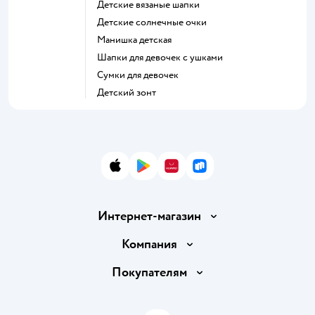
Детские вязаные шапки
Детские солнечные очки
Манишка детская
Шапки для девочек с ушками
Сумки для девочек
Детский зонт
App Store
Google Play
AppGallery
RuStore
Интернет-магазин
Доставка и оплата
Компания
Обмен и возврат товара
Вакансии
Покупателям
Правила продажи
Подарочные карты
Политика конфиденциальности