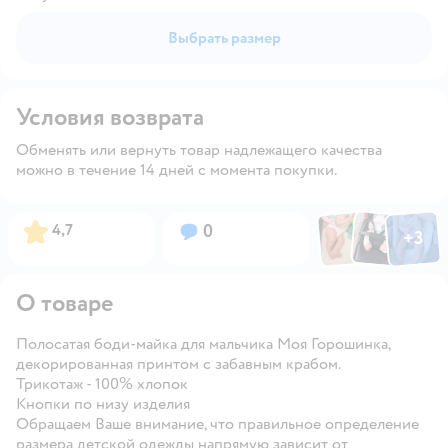
Выбрать размер
Условия возврата
Обменять или вернуть товар надлежащего качества
можно в течение 14 дней с момента покупки.
Фото по
Фото пользовател
Фото пользо
Рейтинг:
Вопросов:
4,7
0
+
3
Открыть га
О товаре
Полосатая боди-майка для мальчика Моя Горошинка,
декорированная принтом с забавным крабом.
Трикотаж - 100% хлопок
Кнопки по низу изделия
Обращаем Ваше внимание, что правильное определение
размера детской одежды напрямую зависит от