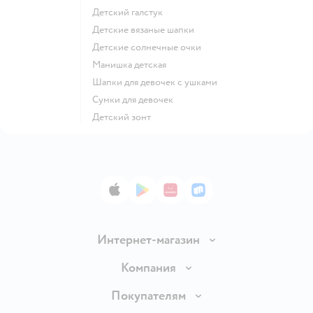
Детский галстук
Детские вязаные шапки
Детские солнечные очки
Манишка детская
Шапки для девочек с ушками
Сумки для девочек
Детский зонт
App Store
Google Play
AppGallery
RuStore
Интернет-магазин
Доставка и оплата
Компания
Обмен и возврат товара
Вакансии
Покупателям
Правила продажи