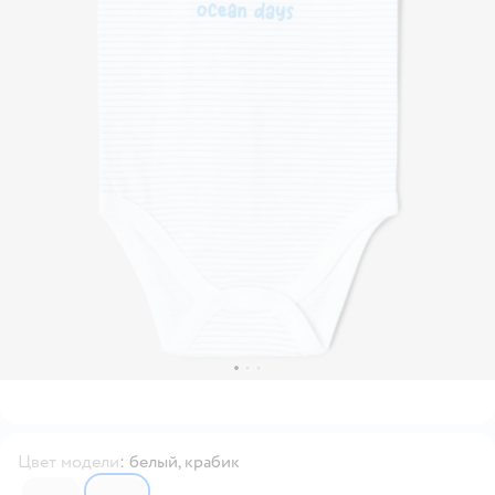
Цвет модели
:
белый, крабик
7057302
7057315