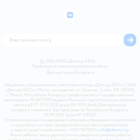
Подарочные карты
Политика конфиденциальности
Бонусные карты
Политика использования файлов cookie
ВКонтакте
Блог
Обратная связь
Магазины сети
Карта сайта
© 2026 ООО «Детмир БЕЛ»
•
Правовые условия пользования сайтом
Детский мир в
Беларуси
Общество с ограниченной ответственностью «Детмир БЕЛ» ( ООО
«Детмир БЕЛ» ). Место нахождения: ул. Кульман, 3, пом. 319, 220100,
г. Минск, Республика Беларусь. Свидетельство о государственной
регистрации № 0072500 выдано Минским горисполкомом, внесена
запись в ЕГР 01.10.2018 за рег.№ 193143448. Дата внесения
интернет-магазина в Торговый реестр Республики Беларусь:
09.09.2021 за рег.№ 518552.
Уполномоченный продавца рассматривать обращения покупателей
о нарушении их прав, предусмотренных законодательством
о защите прав потребителей: +375173970001,
info@detmir.by
.
Режим работы: заказ круглосуточно, выдача по режиму работы
выбранного магазина. Способ оплаты: наличный и безналичный