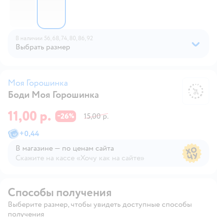
В наличии
56,
68,
74,
80,
86,
92
Выбрать размер
Моя Горошинка
Боди Моя Горошинка
М
11,00 р.
26
15,00 р.
−
%
+
0,44
В магазине — по ценам сайта
Скажите на кассе «Хочу как на сайте»
В магазине — по ценам сайта
Способы получения
Выберите размер, чтобы увидеть доступные способы
получения