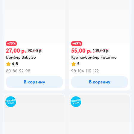
70
49
−
%
−
%
27,00 р.
55,00 р.
90,00 р.
109,00 р.
Бомбер BabyGo
Куртка-бомбер Futurino
4,8
5
80
86
92
98
98
104
110
122
В корзину
В корзину