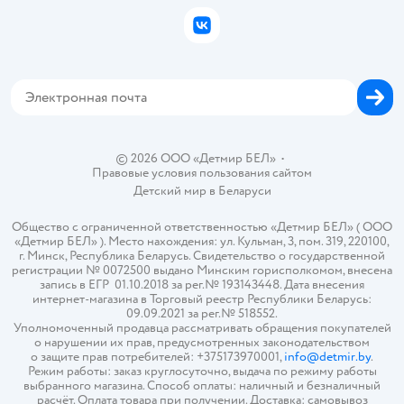
Бонусные карты
Политика использования файлов cookie
ВКонтакте
Блог
Обратная связь
Магазины сети
Карта сайта
© 2026 ООО «Детмир БЕЛ»
•
Правовые условия пользования сайтом
Детский мир в
Беларуси
Общество с ограниченной ответственностью «Детмир БЕЛ» ( ООО
«Детмир БЕЛ» ). Место нахождения: ул. Кульман, 3, пом. 319, 220100,
г. Минск, Республика Беларусь. Свидетельство о государственной
регистрации № 0072500 выдано Минским горисполкомом, внесена
запись в ЕГР 01.10.2018 за рег.№ 193143448. Дата внесения
интернет-магазина в Торговый реестр Республики Беларусь:
09.09.2021 за рег.№ 518552.
Уполномоченный продавца рассматривать обращения покупателей
о нарушении их прав, предусмотренных законодательством
о защите прав потребителей: +375173970001,
info@detmir.by
.
Режим работы: заказ круглосуточно, выдача по режиму работы
выбранного магазина. Способ оплаты: наличный и безналичный
расчёт. Оплата товара при получении. Доставка: самовывоз