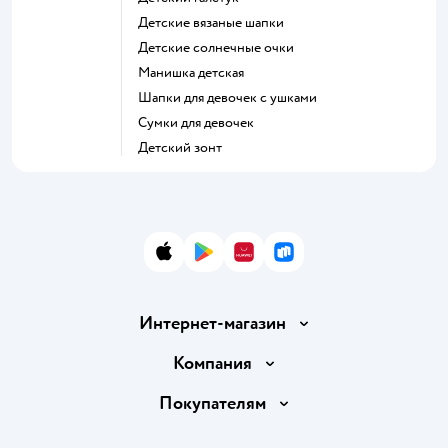
Детские вязаные шапки
Детские солнечные очки
Манишка детская
Шапки для девочек с ушками
Сумки для девочек
Детский зонт
App Store
Google Play
AppGallery
RuStore
Интернет-магазин
Доставка и оплата
Компания
Обмен и возврат товара
Вакансии
Покупателям
Правила продажи
Подарочные карты
Политика конфиденциальности