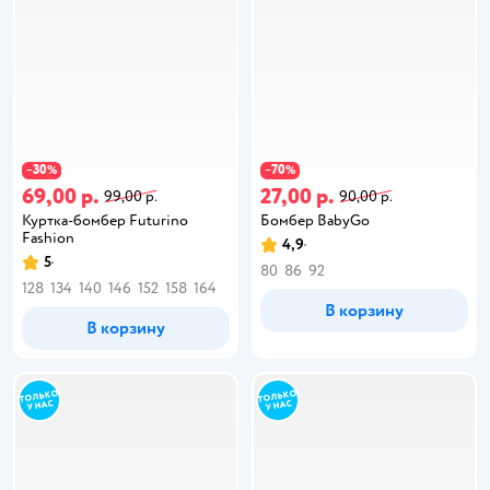
30
70
−
%
−
%
69,00 р.
27,00 р.
99,00 р.
90,00 р.
Куртка-бомбер Futurino
Бомбер BabyGo
Fashion
4,9
5
80
86
92
128
134
140
146
152
158
164
В корзину
В корзину