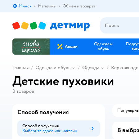
Минск
Магазины
Обмен и возврат
Выбор адреса доставки.
Одежда и
Подгу
Акции
обувь
гиг
Главная
Одежда и обувь
Одежда
Верхняя оде
Детские пуховики
0
товаров
Популярн
Способ получения
Способ получения
В выбра
Выберите адрес или магазин
Способ получения