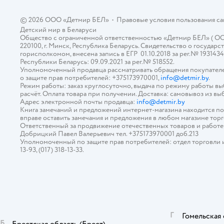
© 2026 ООО «Детмир БЕЛ»
•
Правовые условия пользования с
Детский мир в
Беларуси
Общество с ограниченной ответственностью «Детмир БЕЛ» ( ООО «
220100, г. Минск, Республика Беларусь. Свидетельство о госуд
горисполкомом, внесена запись в ЕГР 01.10.2018 за рег.№ 193143
Республики Беларусь: 09.09.2021 за рег.№ 518552.
Уполномоченный продавца рассматривать обращения покупателе
о защите прав потребителей: +375173970001,
info@detmir.by
.
Режим работы: заказ круглосуточно, выдача по режиму работы в
расчёт. Оплата товара при получении. Доставка: самовывоз из вы
Адрес электронной почты продавца:
info@detmir.by
Книга замечаний и предложений интернет-магазина находится п
вправе оставить замечания и предложения в любом магазине тор
Ответственный за продвижение отечественных товаров и работ
Добрицкий Павел Валерьевич тел. +375173970001 доб.213
Уполномоченный по защите прав потребителей: отдел торговли и у
13-93, (017) 318-13-33.
Г
Гомельская 
Б