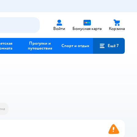
Войти
Бонусная карта
Корзина
етская
Прогулки и
Спорт и отдых
Ещё 7
омната
путешествия
на