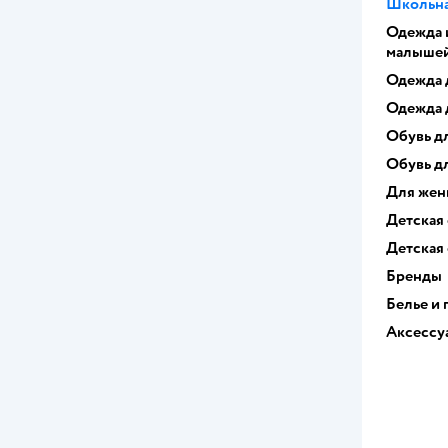
Школьна
Одежда 
малыше
Одежда 
Одежда 
Обувь д
Обувь д
Для же
Детская
Детская
Бренды
Белье и
Аксессу