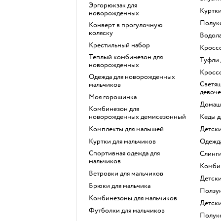
Эргорюкзак для
Куртк
новорожденных
Полу
Конверт в прогулочную
коляску
Водол
Крестильный набор
Кросс
Теплый комбинезон для
Туфли
новорожденных
Кросс
Одежда для новорожденных
Светящиеся кроссовки для
мальчиков
девоче
Моя горошинка
Домаш
Комбинезон для
новорожденных демисезонный
Кеды 
Комплекты для малышей
Детск
Куртки для мальчиков
Одеж
Спортивная одежда для
Слинг
мальчиков
Комб
Ветровки для мальчиков
Детск
Брюки для мальчика
Ползу
Комбинезоны для мальчиков
Детск
Футболки для мальчиков
Полу