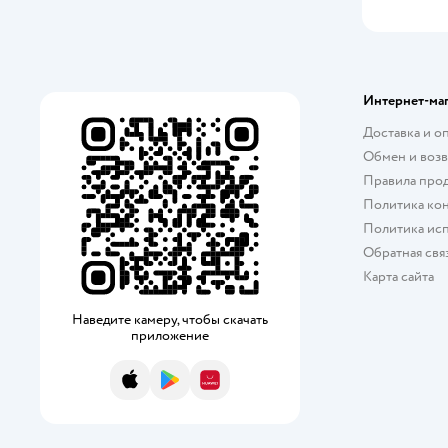
Интернет-ма
Доставка и о
Обмен и возв
Правила про
Политика ко
Политика исп
Обратная свя
Карта сайта
Наведите камеру, чтобы скачать
приложение
App Store
Google Play
AppGallery