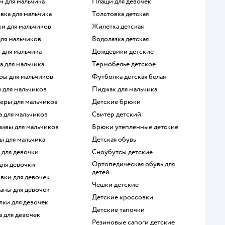
м для мальчика
Плащи для девочек
овка для мальчика
Толстовка детская
ки для мальчиков
Жилетка детская
для мальчиков
Водолазка детская
о для мальчика
Дождевики детские
а для мальчика
Термобелье детское
ры для мальчиков
Футболка детская белая
ы для мальчиков
Пиджак для мальчика
перы для мальчиков
Детские брюки
а для мальчиков
Свитер детский
ливы для мальчиков
Брюки утепленные детские
ы для мальчика
Детская обувь
е для девочки
Сноубутсы детские
Ортопедическая обувь для
 для девочки
детей
овки для девочек
Чешки детские
ганы для девочек
Детские кроссовки
олки для девочек
Детские тапочки
а для девочек
Резиновые сапоги детские