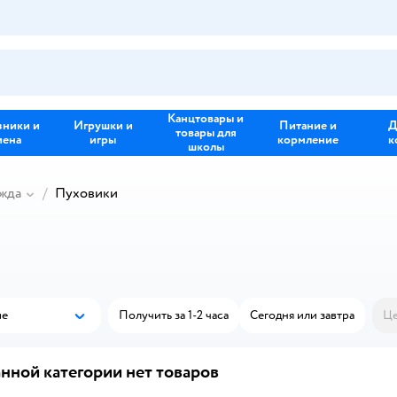
Канцтовары и
зники и
Игрушки и
Питание и
Д
товары для
иена
игры
кормление
к
школы
жда
Пуховики
ые
Получить за 1-2 часа
Сегодня или завтра
Це
Популярные
нной категории нет товаров