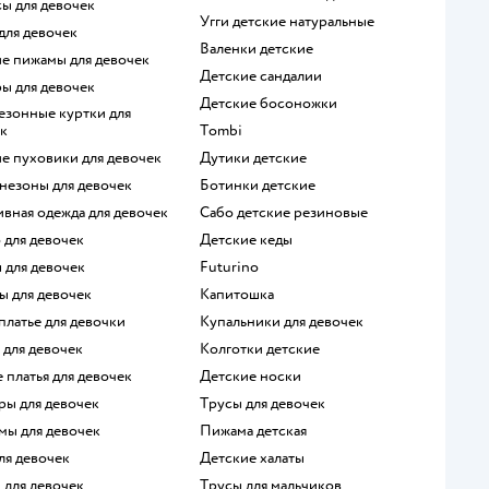
сы для девочек
Угги детские натуральные
 для девочек
Валенки детские
ие пижамы для девочек
Детские сандалии
ры для девочек
Детские босоножки
к
Tombi
ие пуховики для девочек
Дутики детские
незоны для девочек
Ботинки детские
ивная одежда для девочек
Сабо детские резиновые
о для девочек
Детские кеды
ы для девочек
Futurino
ы для девочек
Капитошка
 платье для девочки
Купальники для девочек
 для девочек
Колготки детские
е платья для девочек
Детские носки
ры для девочек
Трусы для девочек
мы для девочек
Пижама детская
для девочек
Детские халаты
и для девочек
Трусы для мальчиков