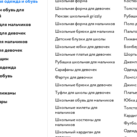
я одежда и обувь
Школьная форма
Костю
Школьная форма для девочек
Толст
и обувь для
й
Рюкзак школьный grizzly
Рубаш
Школьная форма для мальчиков
Поло 
для мальчиков
Школьные брюки для мальчика
Пальт
для девочек
Детские блузки для школы
Пижам
ля мальчиков
Школьные юбки для девочек
Бомбе
ля девочек
Школьные платья для девочек
Шорт
нщин
Рубашка школьная для мальчика
Джем
 одежда
Сарафаны для девочек
Одежд
 обувь
Фартук для девочки
Лонгс
Школьные брюки для девочек
Джинс
 пижамы
Туфли для школы для девочек
Плать
Школьная обувь для мальчиков
Юбка
ары
Школьные жилеты для
Толст
мальчиков
Карди
Школьные костюмы для
Футб
мальчиков
Одежд
Школьный кардиган для
девочки