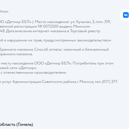
айтом
В
Детмир БЕЛ» ). Место нахождения: ул. Кульман, 3, пом. 319,
арственной регистрации № 0072500 выдано Минским
448. Дата внесения интернет-магазина в Торговый реестр
й о нарушении их прав, предусмотренных законодательством
ыбранного магазина. Способ оплаты: наличный и безналичный
бранного магазина.
о месту нахождения ООО «Детмир БЕЛ». Потребитель при этом
говой сети «Детмир».
е с отечественными производителями
слуг Администрация Советского района г. Минска, тел. (017) 377-
область
(Гомель)