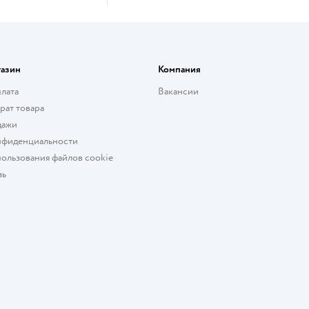
газин
Компания
плата
Вакансии
рат товара
дажи
нфиденциальности
ользования файлов cookie
зь