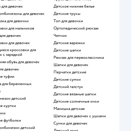
и для девочек
Детское нижнее белье
комбинезоны для девочек
Детские трусы
азка для девочки
Топ для девочки
овки для мальчиков
Ортопедический рюкзак
 для девочек
Чепчик
овки для девочек
Детские варежки
Детские шапки
к с зарядкой
Рюкзак для первоклассника
няя обувь для девочек
Шапки для девочек
для девочек
Перчатки детские
ие туфли
Детские сумки
да для беременных
Детский галстук
и
Детские вязаные шапки
инезон детский
Детские солнечные очки
ие куртки
Манишка детская
нки
Шапки для девочек с ушками
ие футболки
Сумки для девочек
комбинезон детский
Детский зонт