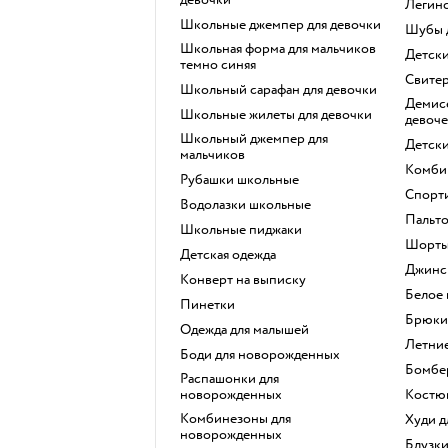
Легин
Школьные джемпер для девочки
Шубы
Школьная форма для мальчиков
Детск
темно синяя
Свите
Школьный сарафан для девочки
Демисезонные куртки для
Школьные жилеты для девочки
девоче
Школьный джемпер для
Детск
мальчиков
Комби
Рубашки школьные
Спорт
Водолазки школьные
Пальт
Школьные пиджаки
Шорт
Детская одежда
Джинс
Конверт на выписку
Белое
Пинетки
Брюки
Одежда для малышей
Летни
Боди для новорожденных
Бомбе
Распашонки для
новорожденных
Костю
Комбинезоны для
Худи 
новорожденных
Блузк