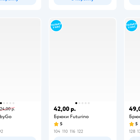
42,00 р.
49,
24,00 р.
abyGo
Брюки Futurino
Брюк
5
5
92
104
110
116
122
128
1