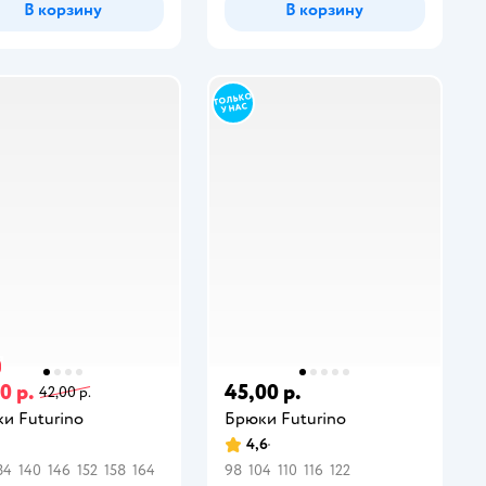
В корзину
В корзину
0 р.
45,00 р.
42,00 р.
и Futurino
Брюки Futurino
4,6
34
140
146
152
158
164
98
104
110
116
122