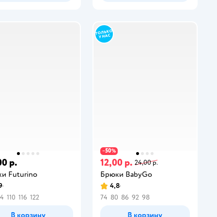
50
−
%
00 р.
12,00 р.
24,00 р.
и Futurino
Брюки BabyGo
9
4,8
04
110
116
122
74
80
86
92
98
В корзину
В корзину