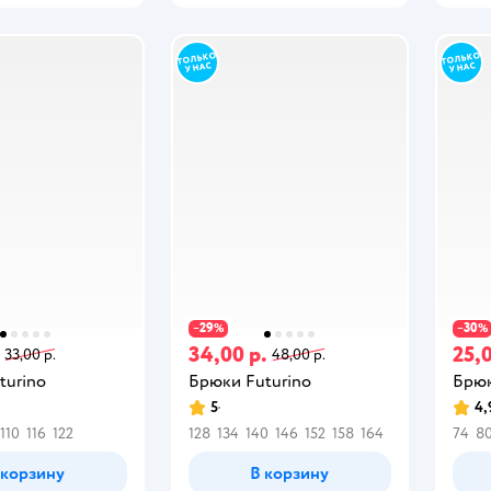
29
30
−
%
−
%
34,00 р.
25,0
33,00 р.
48,00 р.
turino
Брюки Futurino
Брюк
5
4,
110
116
122
128
134
140
146
152
158
164
74
8
 корзину
В корзину