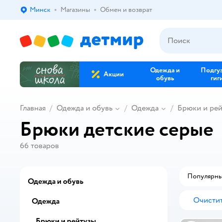
Минск
Магазины
Обмен и возврат
Выбор адреса доставки.
Одежда и
Подгу
Акции
обувь
гиг
Главная
Одежда и обувь
Одежда
Брюки и ре
Брюки детские серые
66
товаров
Популярн
Одежда и обувь
Очистит
Одежда
Брюки и рейтузы