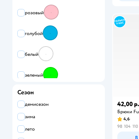
розовый
голубой
белый
зеленый
Сезон
многоцветный
42,00 р
демисезон
Брюки Fut
синий
зима
4,6
98
104
110
лето
красный
В