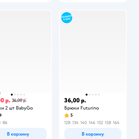
0 р.
36,00 р.
36,00 р.
и 2 шт BabyGo
Брюки Futurino
9
5
0
86
128
134
140
146
152
158
164
В корзину
В корзину