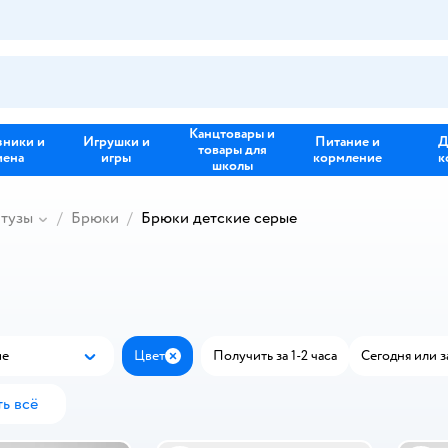
Канцтовары и
зники и
Игрушки и
Питание и
Д
товары для
иена
игры
кормление
к
школы
йтузы
Брюки
Брюки детские серые
ые
Цвет
Получить за 1-2 часа
Сегодня или з
Популярные
Закрыть
ь всё