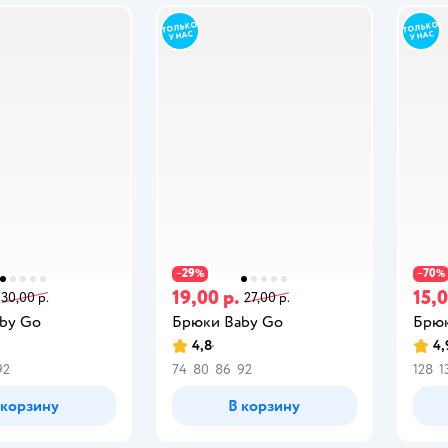
29
70
−
%
−
%
19,00 р.
15,0
30,00 р.
27,00 р.
by Gо
Брюки Baby Gо
Брюк
4,8
4,
92
74
80
86
92
128
1
 корзину
В корзину