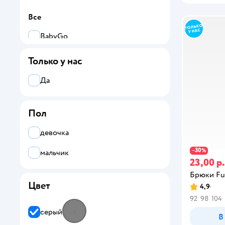
Все
BabyGo
Chessford
Только у нас
Futurino
Да
Futurino Fashion
Пол
Futurino School
девочка
30
−
%
мальчик
23,00 р.
Брюки Fu
Цвет
4,9
92
98
104
серый
В