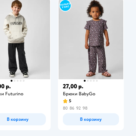
00 р.
27,00 р.
и Futurino
Брюки BabyGо
5
80
86
92
98
В корзину
В корзину