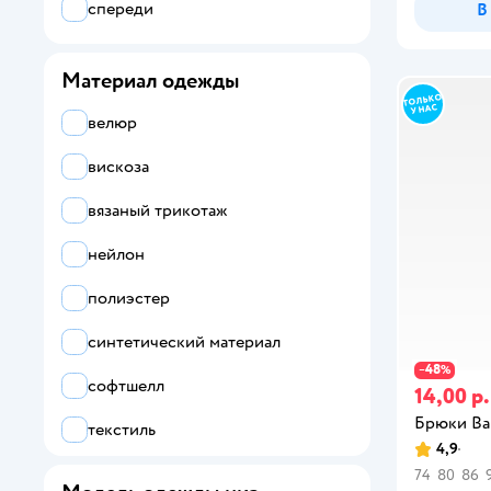
спереди
В
Материал одежды
велюр
вискоза
вязаный трикотаж
нейлон
полиэстер
синтетический материал
48
−
%
софтшелл
14,00 р.
Брюки B
текстиль
4,9
трикотаж
74
80
86