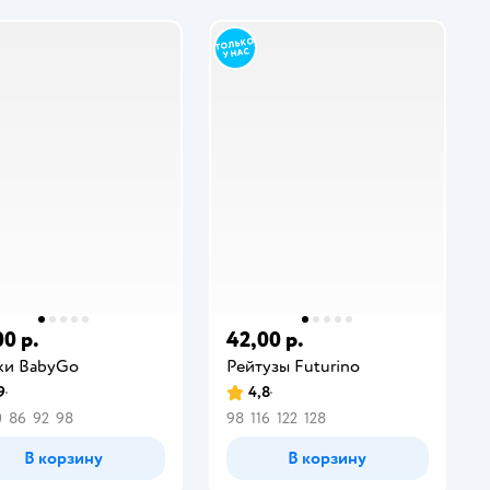
00 р.
42,00 р.
ки BabyGо
Рейтузы Futurino
9
4,8
0
86
92
98
98
116
122
128
В корзину
В корзину