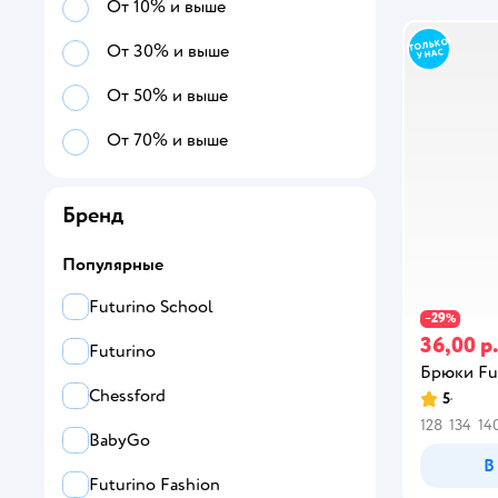
146
От 10% и выше
152
От 30% и выше
158
От 50% и выше
164
От 70% и выше
Бренд
Популярные
Futurino School
29
−
%
36,00 р
Futurino
Брюки Fu
Chessford
5
128
134
14
BabyGo
В
Futurino Fashion