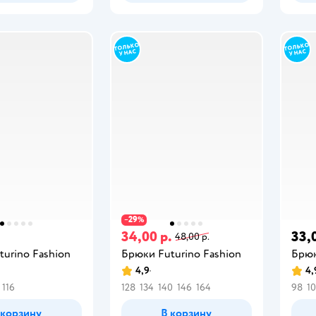
29
−
%
.
34,00 р.
33,
48,00 р.
urino Fashion
Брюки Futurino Fashion
Брюк
4,9
4,
116
128
134
140
146
164
98
1
 корзину
В корзину