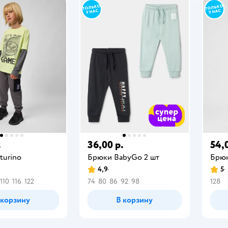
.
36,00 р.
54,
turino
Брюки BabyGо 2 шт
Брюк
4,9
5
110
116
122
74
80
86
92
98
128
 корзину
В корзину