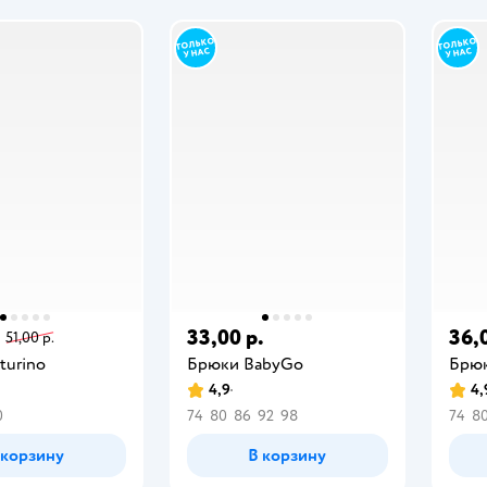
.
33,00 р.
36,
51,00 р.
turino
Брюки BabyGо
Брю
4,9
4,
0
74
80
86
92
98
74
8
 корзину
В корзину