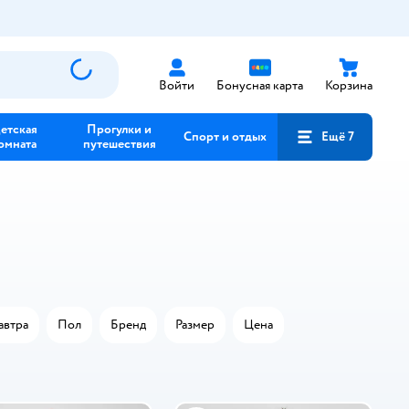
Войти
Бонусная карта
Корзина
етская
Прогулки и
Спорт и отдых
Ещё 7
омната
путешествия
автра
Пол
Бренд
Размер
Цена