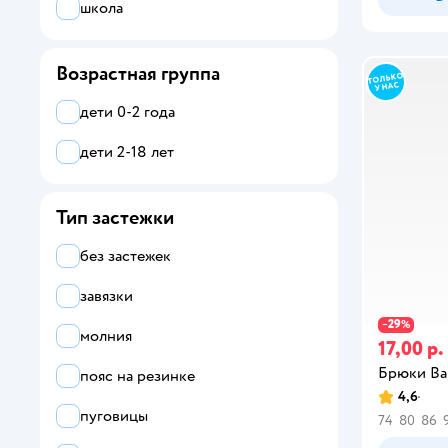
школа
фиолетовый
Возрастная группа
черный
дети 0-2 года
коричневый
дети 2-18 лет
бежевый
желтый
Тип застежки
бордовый
без застежек
хаки
завязки
29
коралловый
−
%
молния
17,00 р.
Брюки B
пояс на резинке
4,6
пуговицы
74
80
86