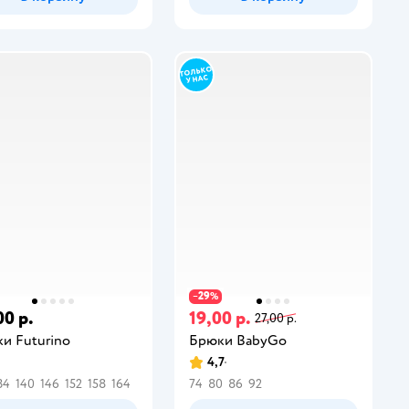
29
−
%
00 р.
19,00 р.
27,00 р.
и Futurino
Брюки BabyGo
4,7
34
140
146
152
158
164
74
80
86
92