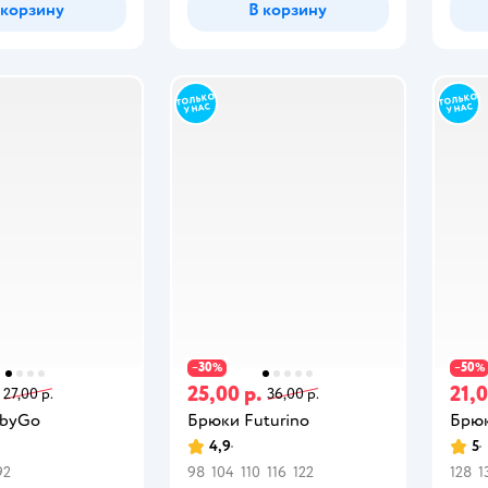
 корзину
В корзину
30
50
−
%
−
%
25,00 р.
21,0
27,00 р.
36,00 р.
abyGo
Брюки Futurino
Брюк
4,9
5
92
98
104
110
116
122
128
1