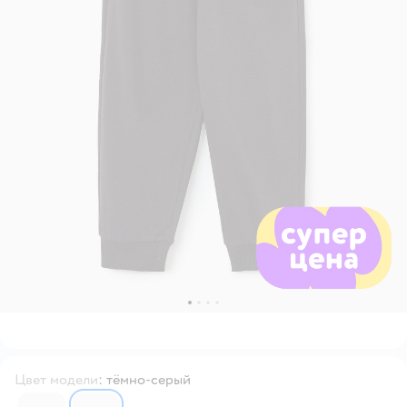
Цвет модели
:
тёмно-серый
7072682
7072685