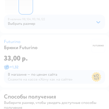
В наличии
98,
104,
110,
116,
122
Выбрать размер
Futurino
Брюки Futurino
Fu
33,00 р.
+
1,32
В магазине — по ценам сайта
Скажите на кассе «Хочу как на сайте»
В магазине — по ценам сайта
Способы получения
Выберите размер, чтобы увидеть доступные способы
получения