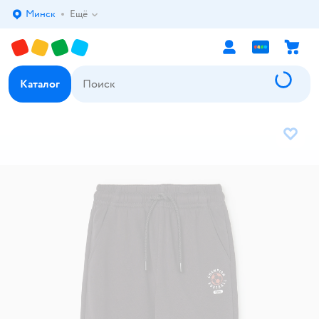
Минск
Ещё
Выбор адреса доставки.
Каталог
В избр