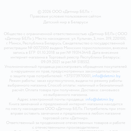
© 2026 ООО «Детмир БЕЛ»
•
Правовые условия пользования сайтом
Детский мир в
Беларуси
Общество с ограниченной ответственностью «Детмир БЕЛ» ( ООО
«Детмир БЕЛ» ). Место нахождения: ул. Кульман, 3, пом. 319, 220100,
г. Минск, Республика Беларусь. Свидетельство о государственной
регистрации № 0072500 выдано Минским горисполкомом, внесена
запись в ЕГР 01.10.2018 за рег.№ 193143448. Дата внесения
интернет-магазина в Торговый реестр Республики Беларусь:
09.09.2021 за рег.№ 518552.
Уполномоченный продавца рассматривать обращения покупателей
о нарушении их прав, предусмотренных законодательством
о защите прав потребителей: +375173970001,
info@detmir.by
.
Режим работы: заказ круглосуточно, выдача по режиму работы
выбранного магазина. Способ оплаты: наличный и безналичный
расчёт. Оплата товара при получении. Доставка: самовывоз
из выбранного магазина.
Адрес электронной почты продавца:
info@detmir.by
Книга замечаний и предложений интернет-магазина находится
по месту нахождения ООО «Детмир БЕЛ». Потребитель при этом
вправе оставить замечания и предложения в любом магазине
торговой сети «Детмир».
Ответственный за продвижение отечественных товаров и работе
с отечественными производителями