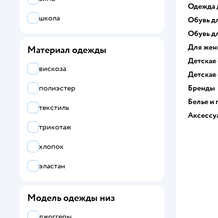
Одежда 
школа
Обувь д
Обувь д
Для же
Материал одежды
Детская
вискоза
Детская
Бренды
полиэстер
Белье и
текстиль
Аксессу
трикотаж
хлопок
эластан
Модель одежды низ
джоггеры