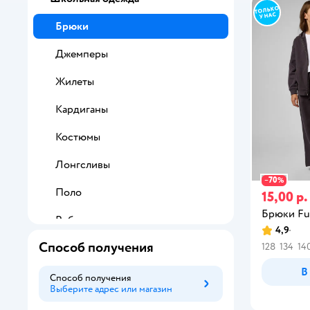
Брюки
Джемперы
Жилеты
Кардиганы
Костюмы
Лонгсливы
70
−
%
Поло
15,00 р.
Брюки Fu
Рубашки
4,9
Способ получения
128
134
14
Спортивные брюки
В
Спортивные костюмы
Способ получения
Выберите адрес или магазин
Способ получения
Толстовки