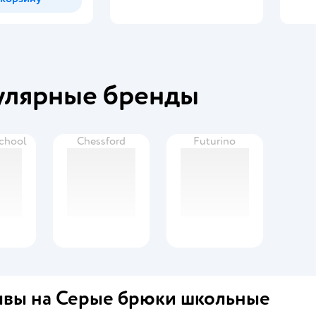
улярные бренды
School
Chessford
Futurino
вы на Серые брюки школьные