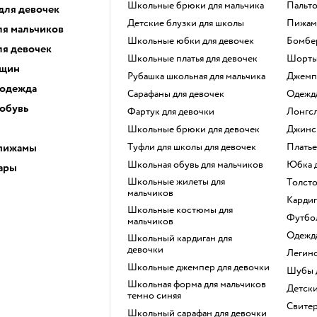
Школьные брюки для мальчика
Пальт
для девочек
Детские блузки для школы
Пижам
ля мальчиков
Школьные юбки для девочек
Бомбе
ля девочек
Школьные платья для девочек
Шорт
нщин
Рубашка школьная для мальчика
Джем
 одежда
Сарафаны для девочек
Одежд
 обувь
Фартук для девочки
Лонгс
Школьные брюки для девочек
Джинс
 пижамы
Туфли для школы для девочек
Плать
Школьная обувь для мальчиков
Юбка
ары
Школьные жилеты для
Толст
мальчиков
Карди
Школьные костюмы для
Футб
мальчиков
Одежд
Школьный кардиган для
девочки
Легин
Школьные джемпер для девочки
Шубы
Школьная форма для мальчиков
Детск
темно синяя
Свите
Школьный сарафан для девочки