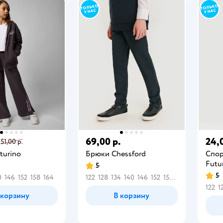
69,00 р.
24,
51,00 р.
turino
Брюки Chessford
Спор
Futu
5
5
0
146
152
158
164
122
128
134
140
146
152
158
164
122
1
 корзину
В корзину