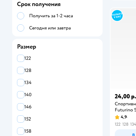
Срок получения
Футболки
Получить за 1-2 часа
Сегодня или завтра
Размер
122
128
134
140
24,00 р
Спортивн
146
Futurino 
4,9
152
122
128
13
158
В