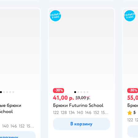
30
30
−
%
−
%
.
41,00 р.
55,0
59,00 р.
ые брюки
Брюки Futurino School
Брюк
School
122
128
134
140
146
152
158
164
5
122
1
В корзину
4
140
146
152
158
164
 корзину