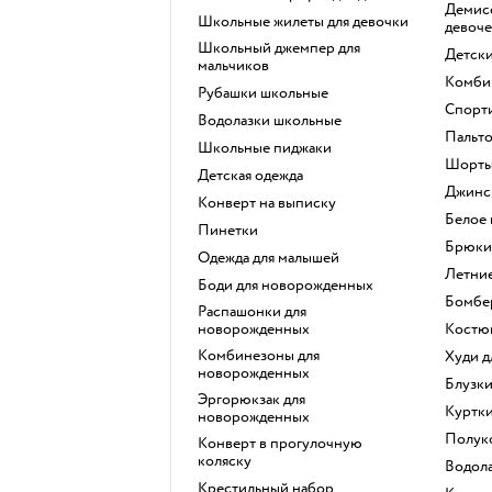
Демисезонные куртки для
Школьные жилеты для девочки
девоче
Школьный джемпер для
Детск
мальчиков
Комби
Рубашки школьные
Спорт
Водолазки школьные
Пальт
Школьные пиджаки
Шорт
Детская одежда
Джинс
Конверт на выписку
Белое
Пинетки
Брюки
Одежда для малышей
Летни
Боди для новорожденных
Бомбе
Распашонки для
новорожденных
Костю
Комбинезоны для
Худи 
новорожденных
Блузк
Эргорюкзак для
Куртк
новорожденных
Полу
Конверт в прогулочную
коляску
Водол
Крестильный набор