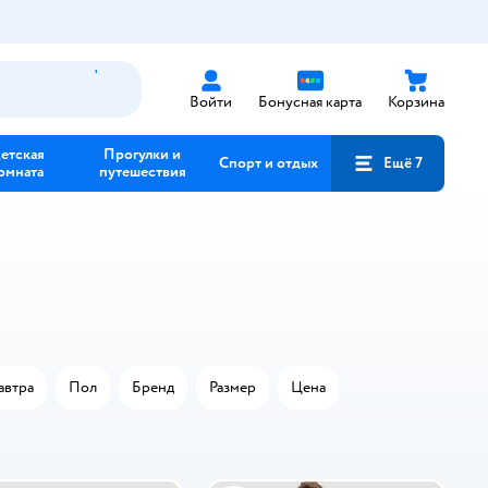
Войти
Бонусная карта
Корзина
етская
Прогулки и
Спорт и отдых
Ещё 7
омната
путешествия
автра
Пол
Бренд
Размер
Цена