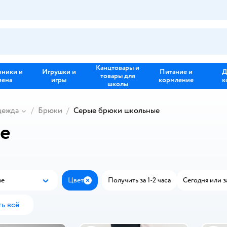
Канцтовары и
зники и
Игрушки и
Питание и
Д
товары для
иена
игры
кормление
к
школы
дежда
Брюки
Серые брюки школьные
е
ые
Цвет
Получить за 1-2 часа
Сегодня или з
Популярные
Закрыть
ь всё