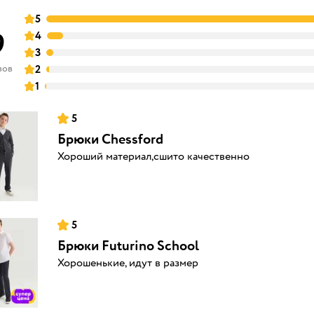
5
9
4
3
вов
2
1
5
Брюки Chessford
Хороший материал,сшито качественно
5
Брюки Futurino School
Хорошенькие, идут в размер