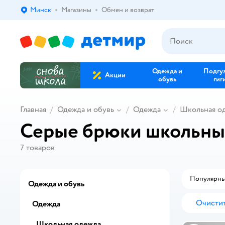
Минск
Магазины
Обмен и возврат
Выбор адреса доставки.
Одежда и
Подгу
Акции
обувь
гиг
Главная
Одежда и обувь
Одежда
Школьная о
Серые брюки школьны
7
товаров
Популярн
Одежда и обувь
Очистит
Одежда
Школьная одежда