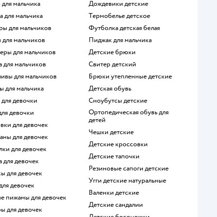
о для мальчика
Дождевики детские
а для мальчика
Термобелье детское
ры для мальчиков
Футболка детская белая
ы для мальчиков
Пиджак для мальчика
перы для мальчиков
Детские брюки
а для мальчиков
Свитер детский
ливы для мальчиков
Брюки утепленные детские
ы для мальчика
Детская обувь
е для девочки
Сноубутсы детские
Ортопедическая обувь для
 для девочки
детей
овки для девочек
Чешки детские
ганы для девочек
Детские кроссовки
олки для девочек
Детские тапочки
а для девочек
Резиновые сапоги детские
сы для девочек
Угги детские натуральные
 для девочек
Валенки детские
ие пижамы для девочек
Детские сандалии
ры для девочек
Детские босоножки