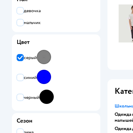
девочка
мальчик
Цвет
серый
синий
Кате
черный
Школьна
Одежда 
Сезон
малыше
Одежда 
зима