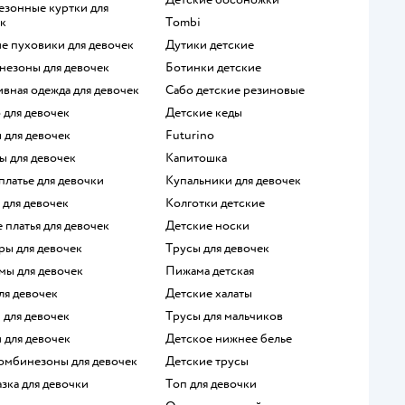
к
Tombi
ие пуховики для девочек
Дутики детские
незоны для девочек
Ботинки детские
ивная одежда для девочек
Сабо детские резиновые
о для девочек
Детские кеды
ы для девочек
Futurino
ы для девочек
Капитошка
 платье для девочки
Купальники для девочек
 для девочек
Колготки детские
е платья для девочек
Детские носки
ры для девочек
Трусы для девочек
мы для девочек
Пижама детская
для девочек
Детские халаты
и для девочек
Трусы для мальчиков
и для девочек
Детское нижнее белье
комбинезоны для девочек
Детские трусы
азка для девочки
Топ для девочки