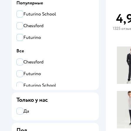
Популярные
4,
Futurino School
Chessford
1325 отзы
Futurino
Все
Chessford
Futurino
Futurino School
Только у нас
Да
Пол