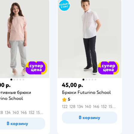
00 р.
45,00 р.
тивные брюки
Брюки Futurino School
rino School
5
122
128
134
140
146
152
158
164
28
134
140
146
152
158
164
В корзину
В корзину