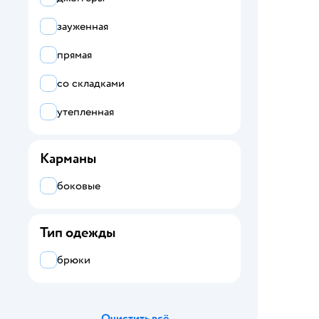
зауженная
прямая
со складками
утепленная
Карманы
боковые
Тип одежды
брюки
Очистить всё