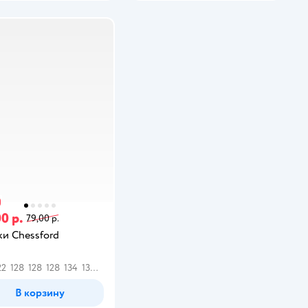
0 р.
79,00 р.
и Chessford
22
128
128
128
134
134
140
140
146
146
146
152
152
158
158
164
В корзину