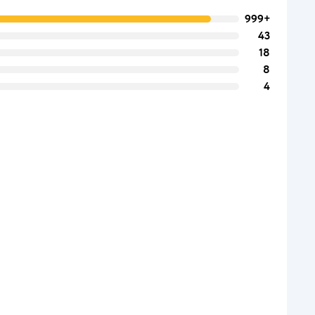
999+
43
18
8
4