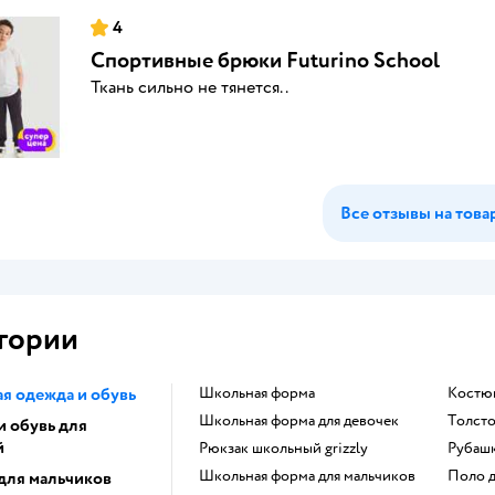
4
Спортивные брюки Futurino School
Ткань сильно не тянется..
Все отзывы на това
гории
я одежда и обувь
Школьная форма
Костю
Школьная форма для девочек
Толст
и обувь для
й
Рюкзак школьный grizzly
Рубаш
Школьная форма для мальчиков
Поло 
для мальчиков