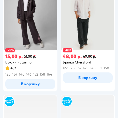
70
30
−
%
−
%
15,00 р.
48,00 р.
51,00 р.
69,00 р.
Брюки Futurino
Брюки Chessford
4,9
122
128
134
140
146
152
158
164
128
134
140
146
152
158
164
В корзину
В корзину