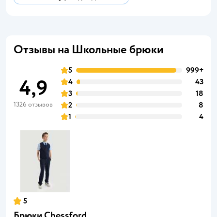
Отзывы на Школьные брюки
5
999+
4,9
4
43
3
18
1326 отзывов
2
8
1
4
5
Брюки Chessford