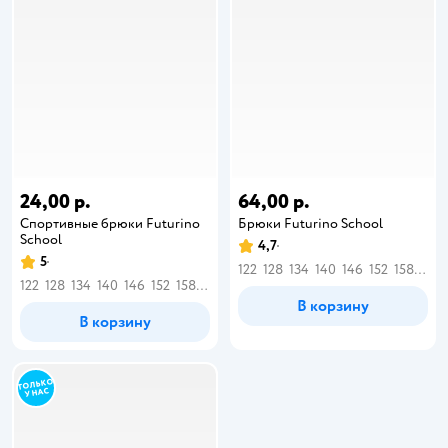
24,00 р.
64,00 р.
Спортивные брюки Futurino
Брюки Futurino School
School
4,7
5
122
128
134
140
146
152
158
164
122
128
134
140
146
152
158
164
В корзину
В корзину