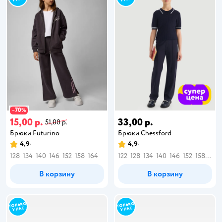
70
−
%
15,00 р.
33,00 р.
51,00 р.
Брюки Futurino
Брюки Chessford
4,9
4,9
128
134
140
146
152
158
164
122
128
134
140
146
152
158
164
В корзину
В корзину