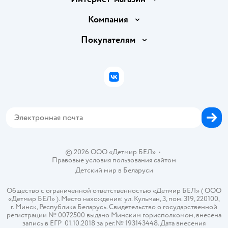
Доставка и оплата
Компания
Обмен и возврат товара
Вакансии
Покупателям
Правила продажи
Подарочные карты
Политика конфиденциальности
Бонусные карты
Политика использования файлов cookie
ВКонтакте
Блог
Обратная связь
Магазины сети
Карта сайта
© 2026 ООО «Детмир БЕЛ»
•
Правовые условия пользования сайтом
Детский мир в
Беларуси
Общество с ограниченной ответственностью «Детмир БЕЛ» ( ООО
«Детмир БЕЛ» ). Место нахождения: ул. Кульман, 3, пом. 319, 220100,
г. Минск, Республика Беларусь. Свидетельство о государственной
регистрации № 0072500 выдано Минским горисполкомом, внесена
запись в ЕГР 01.10.2018 за рег.№ 193143448. Дата внесения