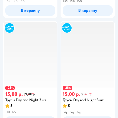
134
146
158
134
146
158
В корзину
В корзину
28
28
−
%
−
%
15,00 р.
15,00 р.
21,00 р.
21,00 р.
Трусы Day and Night 3 шт
Трусы Day and Night 3 шт
5
5
110
122
б/р
б/р
б/р