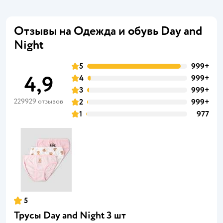
Отзывы на Одежда и обувь Day and
Night
5
999+
4,9
4
999+
3
999+
229929 отзывов
2
999+
1
977
5
Трусы Day and Night 3 шт