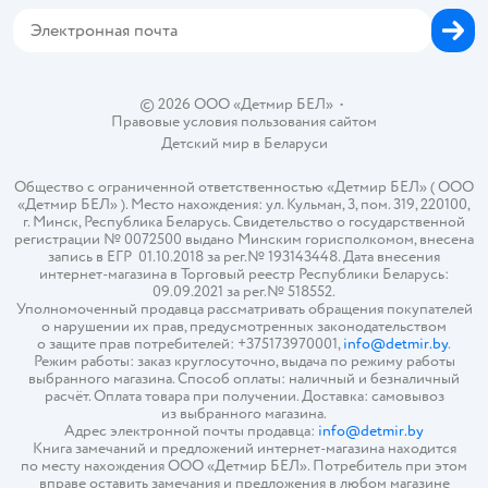
© 2026 ООО «Детмир БЕЛ»
•
Правовые условия пользования сайтом
Детский мир в
Беларуси
Общество с ограниченной ответственностью «Детмир БЕЛ» ( ООО
«Детмир БЕЛ» ). Место нахождения: ул. Кульман, 3, пом. 319, 220100,
г. Минск, Республика Беларусь. Свидетельство о государственной
регистрации № 0072500 выдано Минским горисполкомом, внесена
запись в ЕГР 01.10.2018 за рег.№ 193143448. Дата внесения
интернет-магазина в Торговый реестр Республики Беларусь:
09.09.2021 за рег.№ 518552.
Уполномоченный продавца рассматривать обращения покупателей
о нарушении их прав, предусмотренных законодательством
о защите прав потребителей: +375173970001,
info@detmir.by
.
Режим работы: заказ круглосуточно, выдача по режиму работы
выбранного магазина. Способ оплаты: наличный и безналичный
расчёт. Оплата товара при получении. Доставка: самовывоз
из выбранного магазина.
Адрес электронной почты продавца:
info@detmir.by
Книга замечаний и предложений интернет-магазина находится
по месту нахождения ООО «Детмир БЕЛ». Потребитель при этом
вправе оставить замечания и предложения в любом магазине