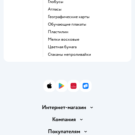
Глобусы
Атласы
Географические карты
Обучающие плакаты
Пластилин
Мелки восковые
Цветная бумага
Стаканы непроливайки
App Store
Google Play
AppGallery
RuStore
Интернет-магазин
Доставка и оплата
Компания
Обмен и возврат товара
Вакансии
Покупателям