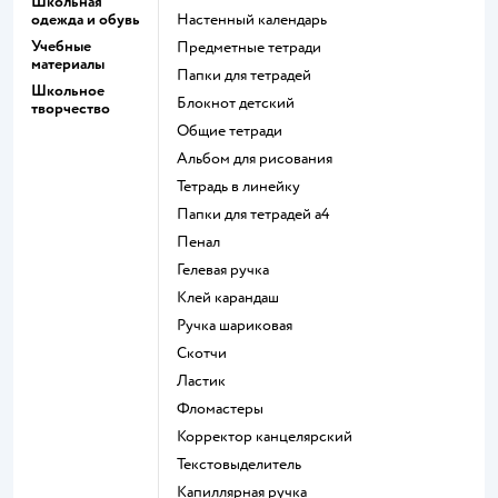
Школьная
одежда и обувь
Настенный календарь
Учебные
Предметные тетради
материалы
Папки для тетрадей
Школьное
Блокнот детский
творчество
Общие тетради
Альбом для рисования
Тетрадь в линейку
Папки для тетрадей а4
Пенал
Гелевая ручка
Клей карандаш
Ручка шариковая
Скотчи
Ластик
Фломастеры
Корректор канцелярский
Текстовыделитель
Капиллярная ручка