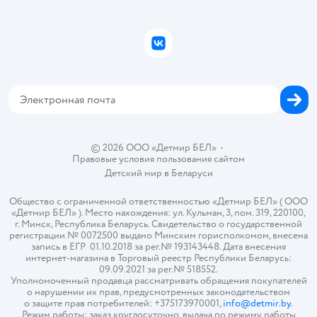
Правила продажи
Подарочные карты
Политика конфиденциальности
Бонусные карты
Политика использования файлов cookie
ВКонтакте
Блог
Обратная связь
Магазины сети
Карта сайта
© 2026 ООО «Детмир БЕЛ»
•
Правовые условия пользования сайтом
Детский мир в
Беларуси
Общество с ограниченной ответственностью «Детмир БЕЛ» ( ООО
«Детмир БЕЛ» ). Место нахождения: ул. Кульман, 3, пом. 319, 220100,
г. Минск, Республика Беларусь. Свидетельство о государственной
регистрации № 0072500 выдано Минским горисполкомом, внесена
запись в ЕГР 01.10.2018 за рег.№ 193143448. Дата внесения
интернет-магазина в Торговый реестр Республики Беларусь:
09.09.2021 за рег.№ 518552.
Уполномоченный продавца рассматривать обращения покупателей
о нарушении их прав, предусмотренных законодательством
о защите прав потребителей: +375173970001,
info@detmir.by
.
Режим работы: заказ круглосуточно, выдача по режиму работы