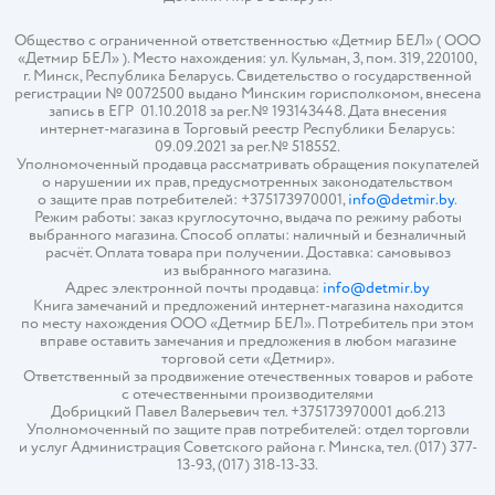
Общество с ограниченной ответственностью «Детмир БЕЛ» ( ООО
«Детмир БЕЛ» ). Место нахождения: ул. Кульман, 3, пом. 319, 220100,
г. Минск, Республика Беларусь. Свидетельство о государственной
регистрации № 0072500 выдано Минским горисполкомом, внесена
запись в ЕГР 01.10.2018 за рег.№ 193143448. Дата внесения
интернет-магазина в Торговый реестр Республики Беларусь:
09.09.2021 за рег.№ 518552.
Уполномоченный продавца рассматривать обращения покупателей
о нарушении их прав, предусмотренных законодательством
о защите прав потребителей: +375173970001,
info@detmir.by
.
Режим работы: заказ круглосуточно, выдача по режиму работы
выбранного магазина. Способ оплаты: наличный и безналичный
расчёт. Оплата товара при получении. Доставка: самовывоз
из выбранного магазина.
Адрес электронной почты продавца:
info@detmir.by
Книга замечаний и предложений интернет-магазина находится
по месту нахождения ООО «Детмир БЕЛ». Потребитель при этом
вправе оставить замечания и предложения в любом магазине
торговой сети «Детмир».
Ответственный за продвижение отечественных товаров и работе
с отечественными производителями
Добрицкий Павел Валерьевич тел. +375173970001 доб.213
Уполномоченный по защите прав потребителей: отдел торговли
и услуг Администрация Советского района г. Минска, тел. (017) 377-
13-93, (017) 318-13-33.