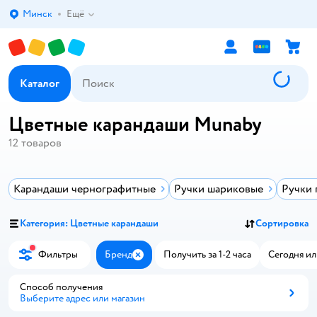
Минск
Ещё
Выбор адреса доставки.
Каталог
Цветные карандаши Munaby
12
товаров
Карандаши чернографитные
Ручки шариковые
Ручки
Категория: Цветные карандаши
Сортировка
Фильтры
Бренд
Получить за 1-2 часа
Сегодня ил
Закрыть
Способ получения
Выберите адрес или магазин
Способ получения