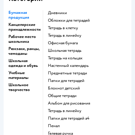
Бумажная
Дневники
продукция
Обложки для тетрадей
Канцелярские
Тетрадь в клетку
принадлежности
Тетрадь в линейку
Рабочее место
школьника
Офисная бумага
Рюкзаки, ранцы,
Школьная тетрадь
чемоданы
Тетрадь на кольцах
Школьная
одежда и обувь
Настенный календарь
Учебные
Предметные тетради
материалы
Папки для тетрадей
Школьное
Блокнот детский
творчество
Общие тетради
Альбом для рисования
Тетрадь в линейку
Папки для тетрадей а4
Пенал
Гелевая ручка