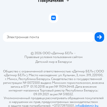
Покупателям
Правила продажи
Подарочные карты
Политика конфиденциальности
Бонусные карты
Политика использования файлов cookie
ВКонтакте
Блог
Обратная связь
Магазины сети
Карта сайта
© 2026 ООО «Детмир БЕЛ»
•
Правовые условия пользования сайтом
Детский мир в
Беларуси
Общество с ограниченной ответственностью «Детмир БЕЛ» ( ООО
«Детмир БЕЛ» ). Место нахождения: ул. Кульман, 3, пом. 319, 220100,
г. Минск, Республика Беларусь. Свидетельство о государственной
регистрации № 0072500 выдано Минским горисполкомом, внесена
запись в ЕГР 01.10.2018 за рег.№ 193143448. Дата внесения
интернет-магазина в Торговый реестр Республики Беларусь:
09.09.2021 за рег.№ 518552.
Уполномоченный продавца рассматривать обращения покупателей
о нарушении их прав, предусмотренных законодательством
о защите прав потребителей: +375173970001,
info@detmir.by
.