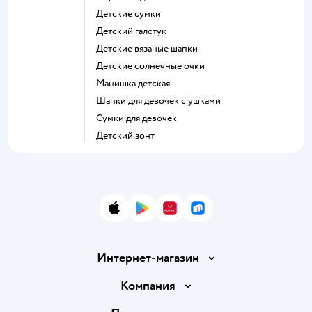
Детские сумки
Детский галстук
Детские вязаные шапки
Детские солнечные очки
Манишка детская
Шапки для девочек с ушками
Сумки для девочек
Детский зонт
App Store
Google Play
AppGallery
RuStore
Интернет-магазин
Доставка и оплата
Компания
Обмен и возврат товара
Вакансии