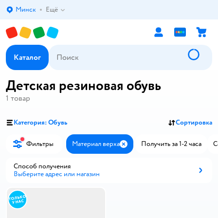
Минск
Ещё
Выбор адреса доставки.
Каталог
Детская резиновая обувь
1
товар
Категория: Обувь
Сортировка
Фильтры
Материал верха
Получить за 1-2 часа
С
Закрыть
Способ получения
Выберите адрес или магазин
Способ получения