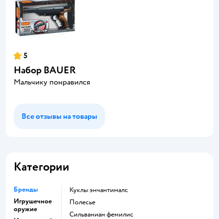
5
Набор BAUER
Мальчику понравился
Все отзывы на товары
Категории
Бренды
Куклы энчантималс
Игрушечное
Полесье
оружие
Сильваниан фемилис