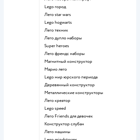
Lego город
Лего star wars
Lego hogwarts
Лего техник
Лего дупло наборы
Super heroes
Лего френдс наборы
Магнитный конструктор
Марио лего
Lego мир юрского периода
Деревянный конструктор
Металлические конструкторы
Лего креатор
Lego speed
Лего Friends для девочек
Конструктор слубан
Лего машины
Lego mindstorms