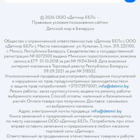
© 2026 ООО «Детмир БЕЛ»
•
Правовые условия пользования сайтом
Детский мир в
Беларуси
Общество с ограниченной ответственностью «Детмир БЕЛ» ( ООО
«Детмир БЕЛ» ). Место нахождения: ул. Кульман, 3, пом. 319, 220100,
г. Минск, Республика Беларусь. Свидетельство о государственной
регистрации № 0072500 выдано Минским горисполкомом, внесена
запись в ЕГР 01.10.2018 за рег.№ 193143448. Дата внесения
интернет-магазина в Торговый реестр Республики Беларусь:
09.09.2021 за рег.№ 518552.
Уполномоченный продавца рассматривать обращения покупателей
о нарушении их прав, предусмотренных законодательством
о защите прав потребителей: +375173970001,
info@detmir.by
.
Режим работы: заказ круглосуточно, выдача по режиму работы
выбранного магазина. Способ оплаты: наличный и безналичный
расчёт. Оплата товара при получении. Доставка: самовывоз
из выбранного магазина.
Адрес электронной почты продавца:
info@detmir.by
Книга замечаний и предложений интернет-магазина находится
по месту нахождения ООО «Детмир БЕЛ». Потребитель при этом
вправе оставить замечания и предложения в любом магазине
торговой сети «Детмир».
Ответственный за продвижение отечественных товаров и работе