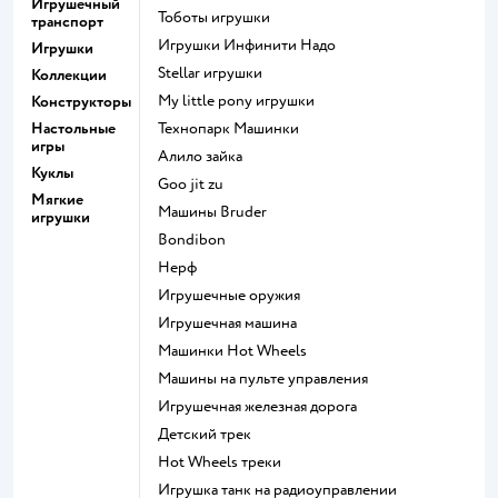
Игрушечный
Тоботы игрушки
транспорт
Игрушки Инфинити Надо
Игрушки
Stellar игрушки
Коллекции
my little pony игрушки
Конструкторы
Настольные
Технопарк Машинки
игры
Алило зайка
Куклы
Goo jit zu
Мягкие
Машины Bruder
игрушки
Bondibon
Нерф
Игрушечные оружия
Игрушечная машина
Машинки Hot Wheels
Машины на пульте управления
Игрушечная железная дорога
Детский трек
Hot Wheels треки
Игрушка танк на радиоуправлении