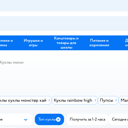
Канцтовары и
зники и
Игрушки и
Питание и
Д
товары для
иена
игры
кормление
к
школы
Куклы мини
клы куклы монстер хай
Куклы rainbow high
Пупсы
Мал
ые
Тип куклы
Получить за 1-2 часа
Сегодня 
Популярные
Закрыть