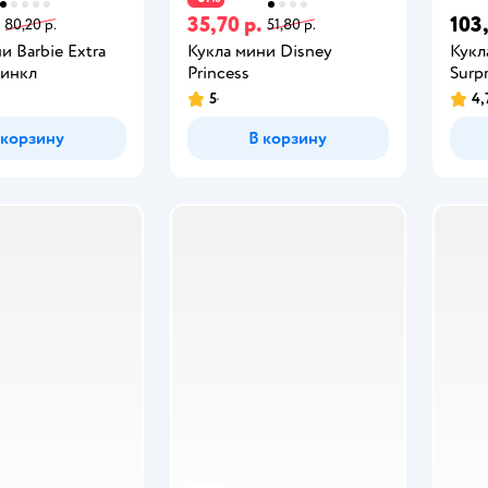
35,70 р.
103
80,20 р.
51,80 р.
и Barbie Extra
Кукла мини Disney
Кукл
ринкл
Princess
Surp
5
4,
 корзину
В корзину