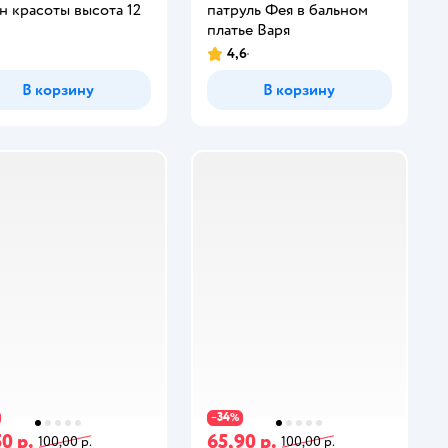
н красоты высота 12
патруль Фея в бальном
платье Варя
4,6
В корзину
В корзину
34
−
%
0 р.
65,90 р.
100,00 р.
100,00 р.