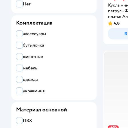
Нет
Кукла ми
патруль Ф
платье Ал
Комплектация
4,8
аксессуары
В
бутылочка
животные
мебель
одежда
украшения
Материал основной
ПВХ
40
−
%