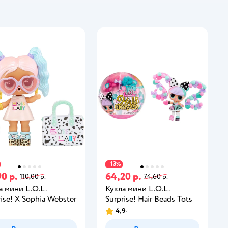
13
−
%
0 р.
64,20 р.
110,00 р.
74,60 р.
а мини L.O.L.
Кукла мини L.O.L.
rise! X Sophia Webster
Surprise! Hair Beads Tots
4,9