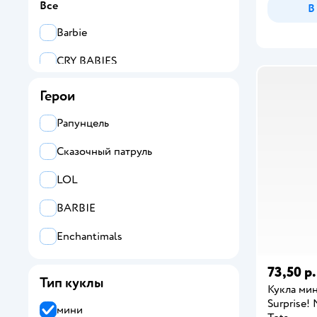
Все
В
Barbie
CRY BABIES
Demi Star
Герои
Disney Princess
Рапунцель
Enchantimals
Сказочный патруль
Kiana Group
LOL
L.O.L. Surprise!
BARBIE
WWO Harry Potter
Enchantimals
Карапуз
73,50 р.
Тип куклы
Сказочный патруль
Кукла мин
Surprise!
мини