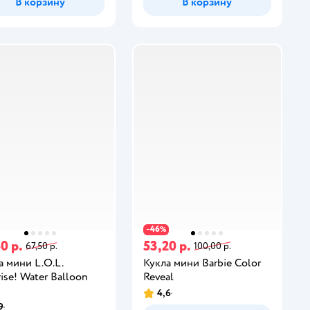
В корзину
В корзину
46
−
%
0 р.
53,20 р.
67,50 р.
100,00 р.
а мини L.O.L.
Кукла мини Barbie Color
rise! Water Balloon
Reveal
4,6
9