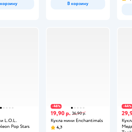
 корзину
В корзину
46
44
−
%
−
%
19,90 р.
29,9
36,90 р.
и L.O.L.
Кукла мини Enchantimals
Кукл
 Neon Pop Stars
Медв
4,7