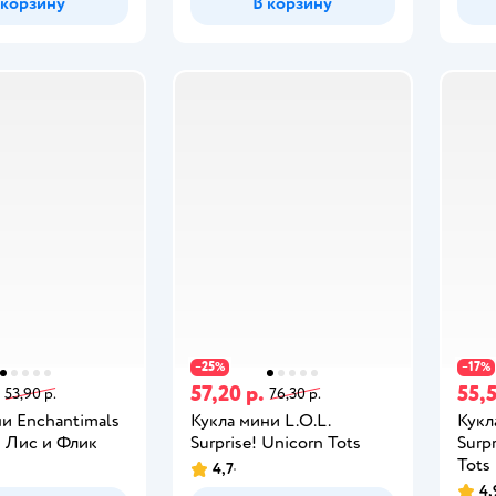
 корзину
В корзину
25
17
−
%
−
%
57,20 р.
55,5
53,90 р.
76,30 р.
и Enchantimals
Кукла мини L.O.L.
Кукл
 Лис и Флик
Surprise! Unicorn Tots
Surp
Tots
4,7
4,