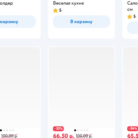
Холдер
Веселая кухня
Сало
см
5
5
 корзину
В корзину
33
34
−
%
−
%
66,50 р.
65,5
100,00 р.
100,00 р.