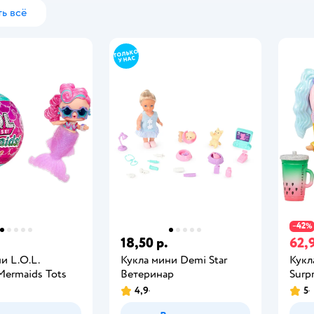
ь всё
42
−
%
.
18,50 р.
62,9
и L.O.L.
Кукла мини Demi Star
Кукл
 Mermaids Tots
Ветеринар
Surp
4,9
5