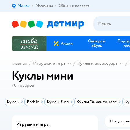
Минск
Магазины
Обмен и возврат
Выбор адреса доставки.
Одежда и
Подгу
Акции
обувь
гиг
Главная
Игрушки и игры
Куклы и аксессуары
Куклы мини
70
товаров
Куклы
Barbie
Куклы Лол
Куклы Энчантималс
Ку
Популярн
Игрушки и игры