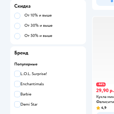
В
Скидка
От 10% и выше
От 30% и выше
От 50% и выше
Бренд
Популярные
L.O.L. Surprise!
Enchantimals
44
−
%
29,90 р.
Barbie
Кукла мин
Фелисити
Demi Star
4,9