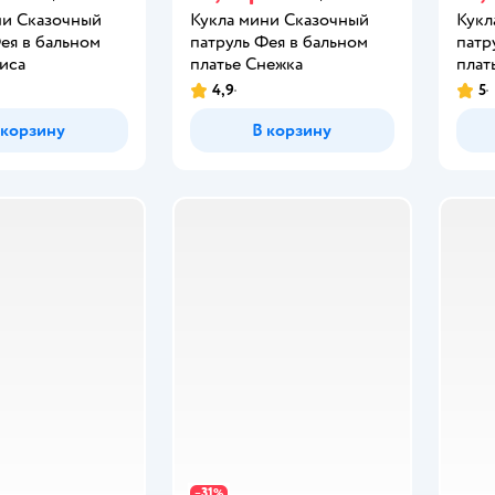
ни Сказочный
Кукла мини Сказочный
Кукл
ея в бальном
патруль Фея в бальном
патр
иса
платье Снежка
плат
4,9
5
 корзину
В корзину
31
−
%