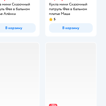
а мини Сказочный
Кукла мини Сказочный
уль Фея в бальном
патруль Фея в бальном
ье Алёнка
платье Маша
5
В корзину
В корзину
33
−
%