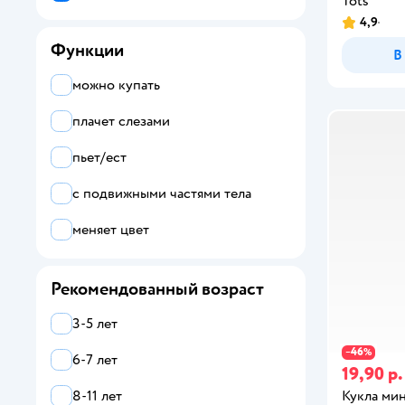
Tots
4,9
Функции
В
можно купать
плачет слезами
пьет/ест
с подвижными частями тела
меняет цвет
Рекомендованный возраст
3-5 лет
46
−
%
6-7 лет
19,90 р.
Кукла мин
8-11 лет