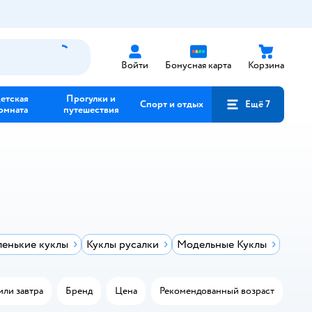
Войти
Бонусная карта
Корзина
етская
Прогулки и
Спорт и отдых
Ещё 7
омната
путешествия
енькие куклы
Куклы русалки
Модельные Куклы
или завтра
Бренд
Цена
Рекомендованный возраст