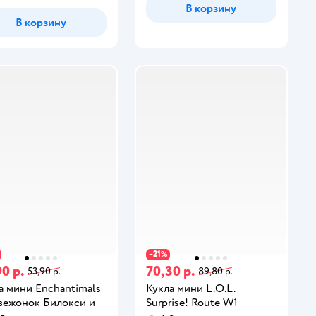
В корзину
В корзину
21
−
%
0 р.
70,30 р.
53,90 р.
89,80 р.
а мини Enchantimals
Кукла мини L.O.L.
ежонок Билокси и
Surprise! Route W1