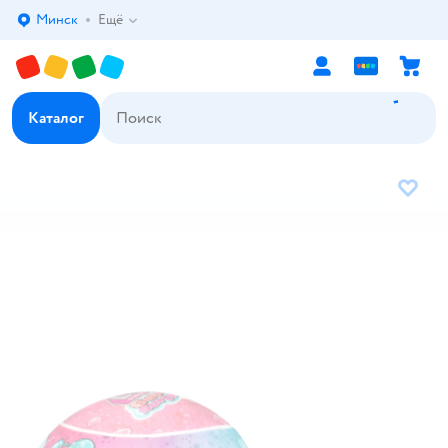
Минск
Ещё
Выбор адреса доставки.
Каталог
В избр