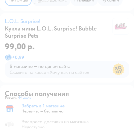
L.O.L. Surprise!
Кукла мини L.O.L. Surprise! Bubble
L.
Surprise Pets
99,00 р.
+
0,99
В магазине — по ценам сайта
Скажите на кассе «Хочу как на сайте»
В магазине — по ценам сайта
Способы получения
Регион:
Минск
Выбор адреса доставки.
Забрать в 1 магазине
Забрать в магазине
Через час — бесплатно
Экспресс-доставка из магазина
Недоступно