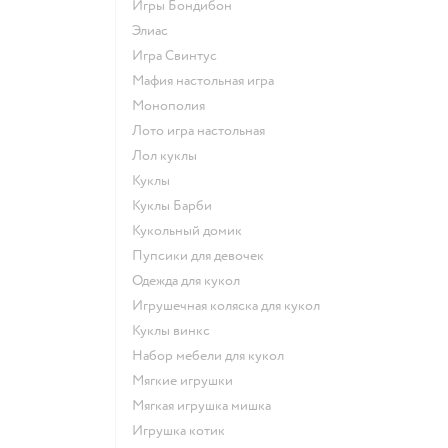
Игры Бондибон
Элиас
Игра Свинтус
Мафия настольная игра
Монополия
Лото игра настольная
Лол куклы
Куклы
Куклы Барби
Кукольный домик
Пупсики для девочек
Одежда для кукол
Игрушечная коляска для кукол
Куклы винкс
Набор мебели для кукол
Мягкие игрушки
Мягкая игрушка мишка
Игрушка котик