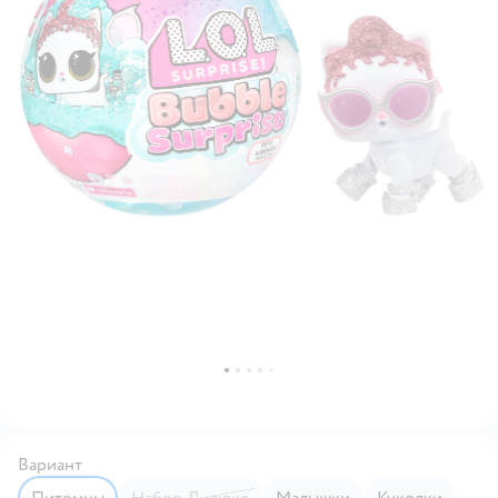
Вариант
Питомцы
Набор Делюкс
Малышки
Куколки