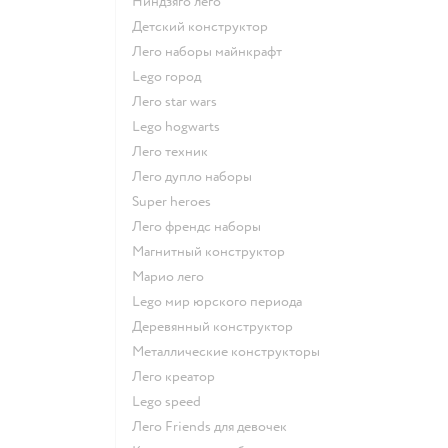
Ниндзяго лего
Детский конструктор
Лего наборы майнкрафт
Lego город
Лего star wars
Lego hogwarts
Лего техник
Лего дупло наборы
Super heroes
Лего френдс наборы
Магнитный конструктор
Марио лего
Lego мир юрского периода
Деревянный конструктор
Металлические конструкторы
Лего креатор
Lego speed
Лего Friends для девочек