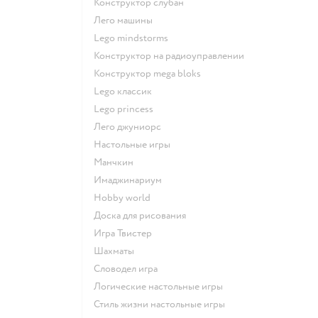
Конструктор слубан
Лего машины
Lego mindstorms
Конструктор на радиоуправлении
Конструктор mega bloks
Lego классик
Lego princess
Лего джуниорс
Настольные игры
Манчкин
Имаджинариум
Hobby world
Доска для рисования
Игра Твистер
Шахматы
Словодел игра
Логические настольные игры
Стиль жизни настольные игры