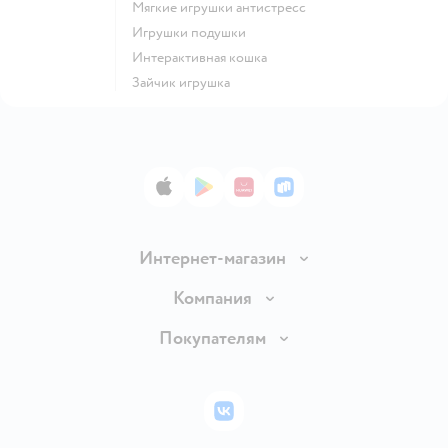
Мягкие игрушки антистресс
Игрушки подушки
Интерактивная кошка
Зайчик игрушка
App Store
Google Play
AppGallery
RuStore
Интернет-магазин
Доставка и оплата
Компания
Обмен и возврат товара
Вакансии
Покупателям
Правила продажи
Подарочные карты
Политика конфиденциальности
Бонусные карты
Политика использования файлов cookie
ВКонтакте
Блог
Обратная связь