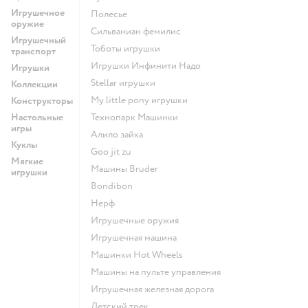
Игрушечное
Полесье
оружие
Сильваниан фемилис
Игрушечный
Тоботы игрушки
транспорт
Игрушки Инфинити Надо
Игрушки
Stellar игрушки
Коллекции
my little pony игрушки
Конструкторы
Настольные
Технопарк Машинки
игры
Алило зайка
Куклы
Goo jit zu
Мягкие
Машины Bruder
игрушки
Bondibon
Нерф
Игрушечные оружия
Игрушечная машина
Машинки Hot Wheels
Машины на пульте управления
Игрушечная железная дорога
Детский трек