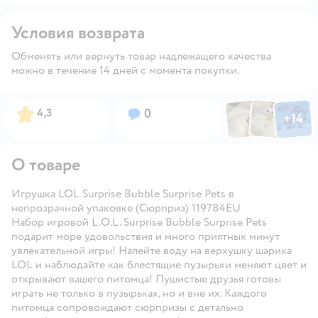
Условия возврата
Обменять или вернуть товар надлежащего качества
можно в течение 14 дней с момента покупки.
Фото по
Фото пользовател
Фото пользо
Рейтинг:
Вопросов:
4,3
0
+
14
Открыть га
О товаре
Игрушка LOL Surprise Bubble Surprise Pets в
непрозрачной упаковке (Сюрприз) 119784EU
Набор игровой L.O.L. Surprise Bubble Surprise Pets
подарит море удовольствия и много приятных минут
увлекательной игры! Налейте воду на верхушку шарика
LOL и наблюдайте как блестящие пузырьки меняют цвет и
открывают вашего питомца! Пушистые друзья готовы
играть не только в пузырьках, но и вне их. Каждого
питомца сопровождают сюрпризы с детально