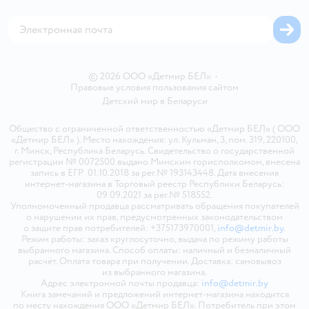
Магазины сети
Карта сайта
© 2026 ООО «Детмир БЕЛ»
•
Правовые условия пользования сайтом
Детский мир в
Беларуси
Общество с ограниченной ответственностью «Детмир БЕЛ» ( ООО
«Детмир БЕЛ» ). Место нахождения: ул. Кульман, 3, пом. 319, 220100,
г. Минск, Республика Беларусь. Свидетельство о государственной
регистрации № 0072500 выдано Минским горисполкомом, внесена
запись в ЕГР 01.10.2018 за рег.№ 193143448. Дата внесения
интернет-магазина в Торговый реестр Республики Беларусь:
09.09.2021 за рег.№ 518552.
Уполномоченный продавца рассматривать обращения покупателей
о нарушении их прав, предусмотренных законодательством
о защите прав потребителей: +375173970001,
info@detmir.by
.
Режим работы: заказ круглосуточно, выдача по режиму работы
выбранного магазина. Способ оплаты: наличный и безналичный
расчёт. Оплата товара при получении. Доставка: самовывоз
из выбранного магазина.
Адрес электронной почты продавца:
info@detmir.by
Книга замечаний и предложений интернет-магазина находится
по месту нахождения ООО «Детмир БЕЛ». Потребитель при этом