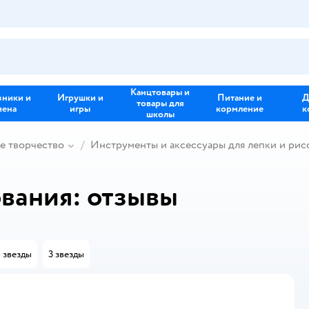
Канцтовары и
зники и
Игрушки и
Питание и
Д
товары для
иена
игры
кормление
к
школы
е творчество
Инструменты и аксессуары для лепки и рис
вания: отзывы
 звезды
3 звезды