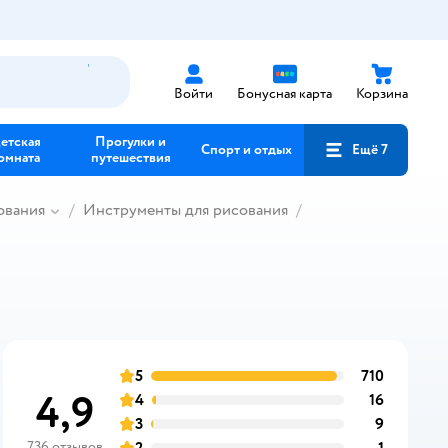
Войти
Бонусная карта
Корзина
етская
Прогулки и
Спорт и отдых
Ещё 7
омната
путешествия
ования
Инструменты для рисования
5
710
отзывов
оценка
4,9
4
16
отзывов
оценка
3
9
отзывов
оценка
736 отзывов