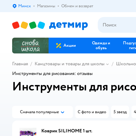
Минск
Магазины
Обмен и возврат
Выбор адреса доставки.
Одежда и
Подгу
Акции
обувь
гиг
Главная
Канцтовары и товары для школы
Школьно
Инструменты для рисования: отзывы
Инструменты для рисо
Сначала популярные
С фото и видео
5 звезд
4
Коврик SILIHOME 1 шт.