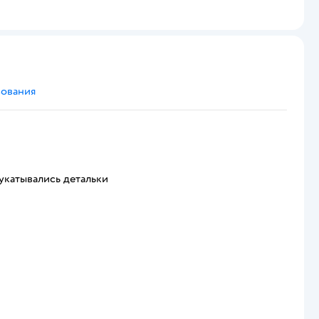
сования
 укатывались детальки