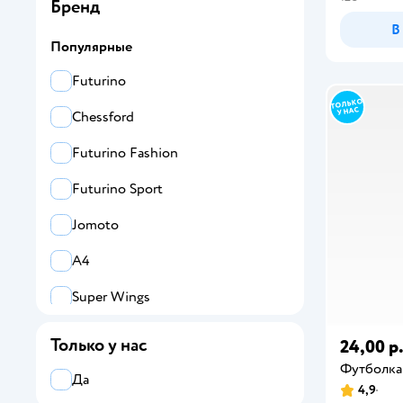
Бренд
В
Популярные
Futurino
Chessford
Futurino Fashion
Futurino Sport
Jomoto
А4
Super Wings
Смешарики
Только у нас
24,00 р
Футболка
Все
Да
4,9