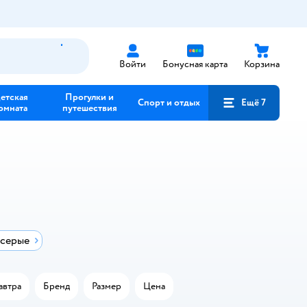
Войти
Бонусная карта
Корзина
етская
Прогулки и
Спорт и отдых
Ещё 7
омната
путешествия
 серые
автра
Бренд
Размер
Цена