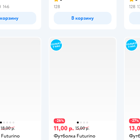
0
146
128
128
1
 корзину
В корзину
26
27
−
%
−
%
11,00 р.
13,0
18,00 р.
15,00 р.
 Futurino
Футболка Futurino
Футб