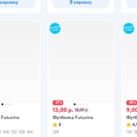
 корзину
В корзину
27
50
−
%
−
%
13,00 р.
9,00
18,00 р.
 Futurino
Футболка Futurino
Футб
5
4,
0
146
152
158
164
128
116
1