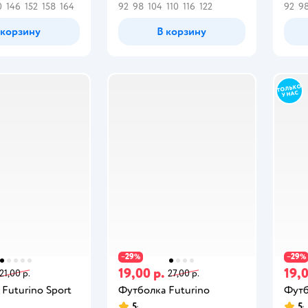
0
146
152
158
164
92
98
104
110
116
122
92
9
 корзину
В корзину
29
29
−
%
−
%
19,00 р.
19,0
21,00 р.
27,00 р.
Futurino Sport
Футболка Futurino
Футб
5
5