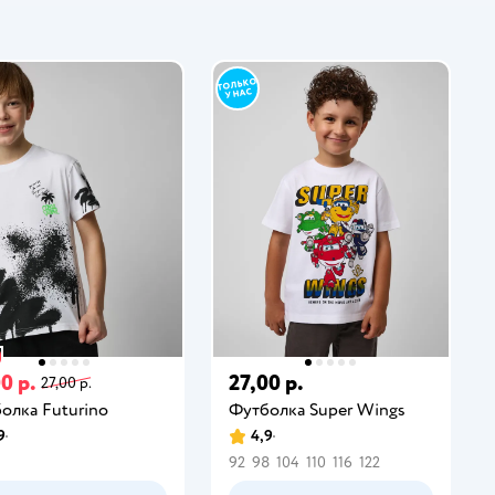
0 р.
27,00 р.
27,00 р.
олка Futurino
Футболка Super Wings
9
4,9
92
98
104
110
116
122