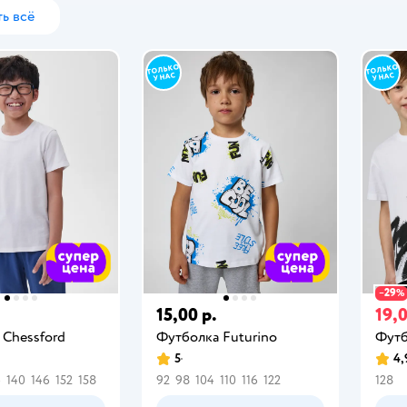
ь всё
29
−
%
15,00 р.
19,0
 Chessford
Футболка Futurino
Футб
5
4,
4
140
146
152
158
92
98
104
110
116
122
128