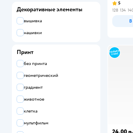
5
Декоративные элементы
128
134
14
вышивка
В
нашивки
Принт
без принта
геометрический
градиент
животное
клетка
мультфильм
24,00 р