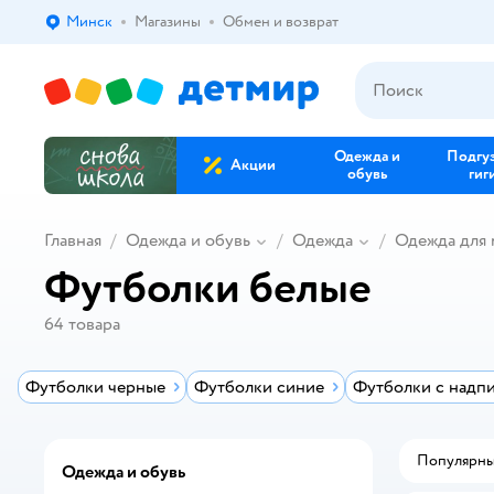
Минск
Магазины
Обмен и возврат
Выбор адреса доставки.
Одежда и
Подгу
Акции
обувь
гиг
Главная
Одежда и обувь
Одежда
Одежда для 
Футболки белые
64
товара
Футболки черные
Футболки синие
Футболки с надп
Популярн
Одежда и обувь