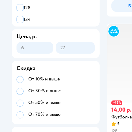
В
128
134
140
Цена, р.
146
152
158
Скидка
164
От 10% и выше
От 30% и выше
От 50% и выше
48
−
%
14,00 р.
От 70% и выше
Футболка
5
128