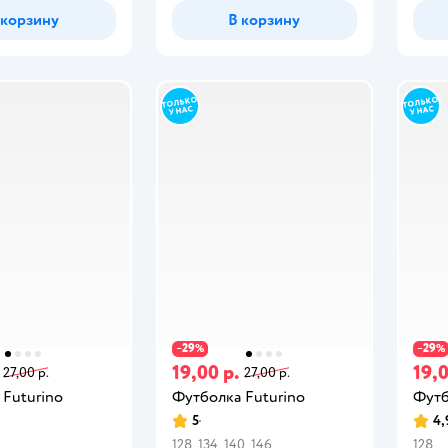
 корзину
В корзину
29
29
−
%
−
%
19,00 р.
19,0
27,00 р.
27,00 р.
 Futurino
Футболка Futurino
Футб
5
4,
128
134
140
146
128