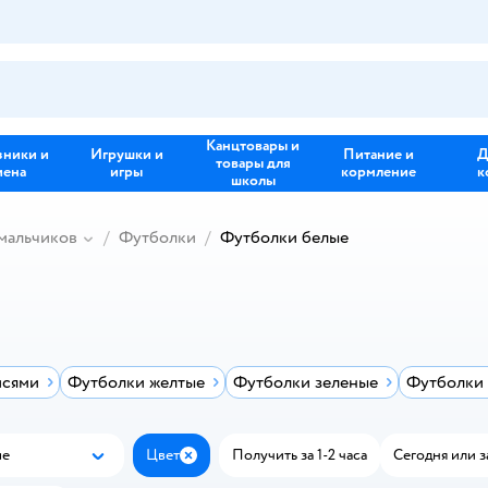
Канцтовары и
зники и
Игрушки и
Питание и
Д
товары для
иена
игры
кормление
к
школы
мальчиков
Футболки
Футболки белые
исями
Футболки желтые
Футболки зеленые
Футболки
ые
Цвет
Получить за 1-2 часа
Сегодня или з
Популярные
Закрыть