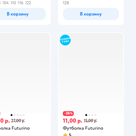
8
104
110
116
122
128
В корзину
В корзину
26
−
%
0 р.
11,00 р.
27,00 р.
15,00 р.
олка Futurino
Футболка Futurino
5