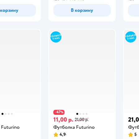
 корзину
В корзину
47
−
%
.
11,00 р.
21,0
21,00 р.
 Futurino
Футболка Futurino
Футб
4,9
5