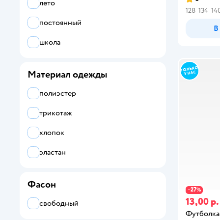
лето
128
134
14
черный
постоянный
В
школа
коричневый
Материал одежды
бежевый
полиэстер
желтый
трикотаж
оранжевый
хлопок
хаки
эластан
Фасон
27
−
%
13,00 р.
свободный
Футболка