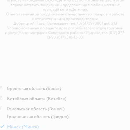
по месту нахождения ООО «Детмир БЕЛ». Потребитель при этом
вправе оставить замечания и предложения в любом магазине
торговой сети «Детмир».
Ответственный за продвижение отечественных товаров и работе
с отечественными производителями
Добрицкий Павел Валерьевич тел. +375173970001 доб.213
Уполномоченный по защите прав потребителей: отдел торговли
и услуг Администрация Советского района г. Минска, тел. (017) 377-
13-93, (017) 318-13-33.
Б
Брестская область
(Брест)
В
Витебская область
(Витебск)
Г
Гомельская область
(Гомель)
Гродненская область
(Гродно)
М
Минск
(Минск)