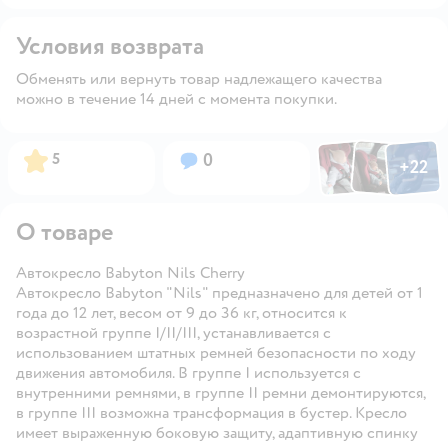
Условия возврата
Обменять или вернуть товар надлежащего качества
можно в течение 14 дней с момента покупки.
Фото по
Фото пользовател
Фото пользо
Рейтинг:
Вопросов:
5
0
+
22
Открыть га
О товаре
Автокресло Babyton Nils Cherry
Автокресло Babyton "Nils" предназначено для детей от 1
года до 12 лет, весом от 9 до 36 кг, относится к
возрастной группе I/II/III, устанавливается с
использованием штатных ремней безопасности по ходу
движения автомобиля. В группе I используется с
внутренними ремнями, в группе II ремни демонтируются,
в группе III возможна трансформация в бустер. Кресло
имеет выраженную боковую защиту, адаптивную спинку