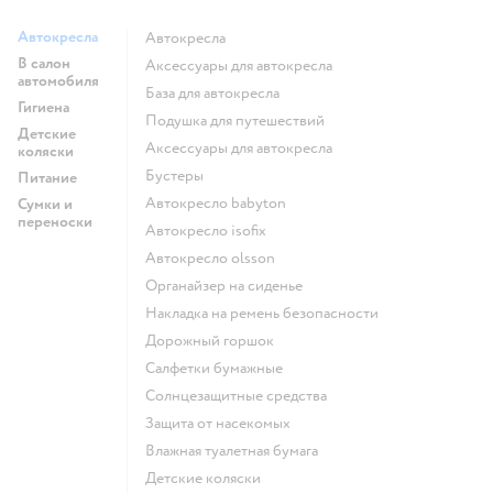
Автокресла
Автокресла
В салон
Аксессуары для автокресла
автомобиля
База для автокресла
Гигиена
Подушка для путешествий
Детские
Аксессуары для автокресла
коляски
Бустеры
Питание
Автокресло babyton
Сумки и
переноски
Автокресло isofix
Автокресло olsson
Органайзер на сиденье
Накладка на ремень безопасности
Дорожный горшок
Салфетки бумажные
Солнцезащитные средства
Защита от насекомых
Влажная туалетная бумага
Детские коляски