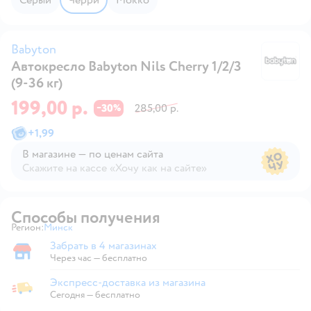
Babyton
Автокресло Babyton Nils Cherry 1/2/3
B
(9-36 кг)
199,00 р.
30
285,00 р.
−
%
+
1,99
В магазине — по ценам сайта
Скажите на кассе «Хочу как на сайте»
В магазине — по ценам сайта
Способы получения
Регион:
Минск
Выбор адреса доставки.
Забрать в 4 магазинах
Забрать в магазине
Через час — бесплатно
Экспресс-доставка из магазина
Экспресс-доставка из магазина
Сегодня
—
бесплатно