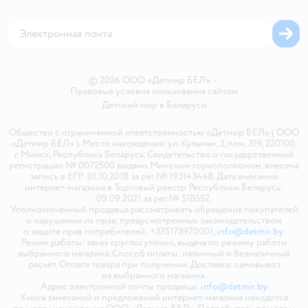
Магазины сети
Карта сайта
© 2026 ООО «Детмир БЕЛ»
•
Правовые условия пользования сайтом
Детский мир в
Беларуси
Общество с ограниченной ответственностью «Детмир БЕЛ» ( ООО
«Детмир БЕЛ» ). Место нахождения: ул. Кульман, 3, пом. 319, 220100,
г. Минск, Республика Беларусь. Свидетельство о государственной
регистрации № 0072500 выдано Минским горисполкомом, внесена
запись в ЕГР 01.10.2018 за рег.№ 193143448. Дата внесения
интернет-магазина в Торговый реестр Республики Беларусь:
09.09.2021 за рег.№ 518552.
Уполномоченный продавца рассматривать обращения покупателей
о нарушении их прав, предусмотренных законодательством
о защите прав потребителей: +375173970001,
info@detmir.by
.
Режим работы: заказ круглосуточно, выдача по режиму работы
выбранного магазина. Способ оплаты: наличный и безналичный
расчёт. Оплата товара при получении. Доставка: самовывоз
из выбранного магазина.
Адрес электронной почты продавца:
info@detmir.by
Книга замечаний и предложений интернет-магазина находится