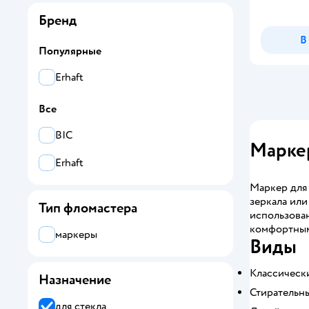
Бренд
В
Популярные
Erhaft
Все
BIC
Маркер
Erhaft
Маркер для 
зеркала или
Тип фломастера
использова
комфортным
маркеры
Виды
Классическ
Назначение
Стирательны
для стекла