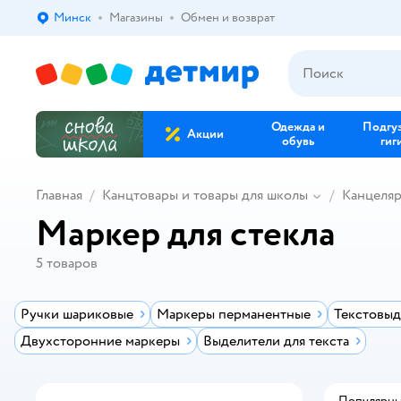
Минск
Магазины
Обмен и возврат
Выбор адреса доставки.
Одежда и
Подгу
Акции
обувь
гиг
Главная
Канцтовары и товары для школы
Канцеля
Маркер для стекла
5
товаров
Ручки шариковые
Маркеры перманентные
Текстовыд
Двухсторонние маркеры
Выделители для текста
Популярн