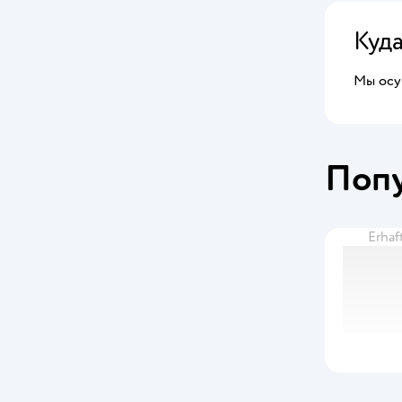
Куд
Мы осущ
Поп
Erhaf