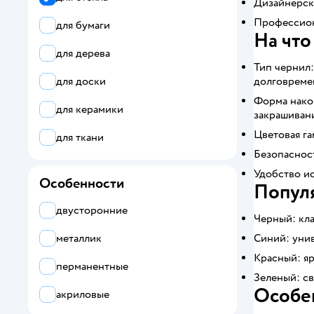
Дизайнерск
Профессион
для бумаги
На что
для дерева
Тип чернил
долговремен
для доски
Форма након
для керамики
закрашивани
Цветовая га
для ткани
Безопаснос
Удобство ис
Особенности
Попул
двусторонние
Черный: кла
Синий: унив
металлик
Красный: яр
перманентные
Зеленый: св
Особе
акриловые