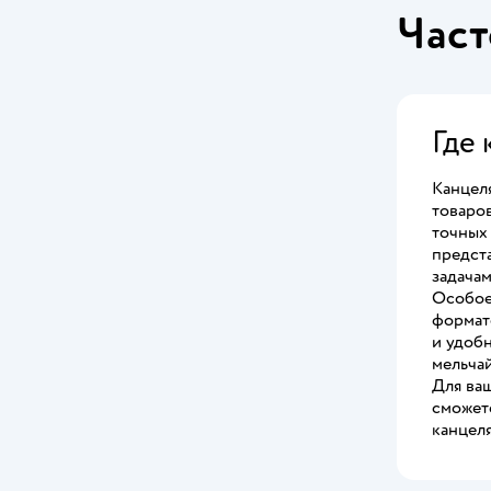
Част
Где 
Канцел
товаро
точных
предст
задачам
Особое
формато
и удобн
мельчай
Для ваш
сможет
канцел