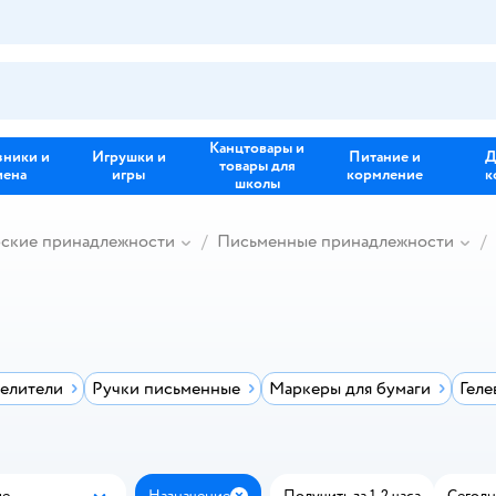
Канцтовары и
зники и
Игрушки и
Питание и
Д
товары для
иена
игры
кормление
к
школы
рские принадлежности
Письменные принадлежности
елители
Ручки письменные
Маркеры для бумаги
Геле
ые
Назначение
Получить за 1-2 часа
Сегодн