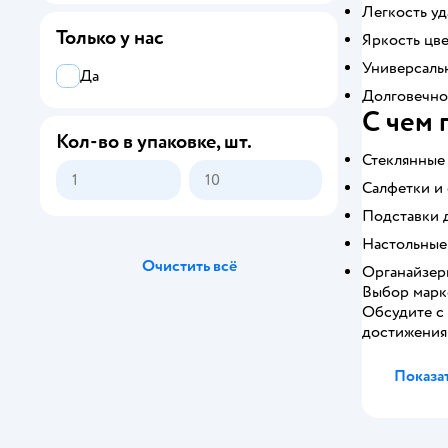
Легкость уд
Только у нас
Яркость цв
Универсальн
Да
Долговечнос
С чем 
Кол-во в упаковке, шт.
Стеклянные 
Салфетки и 
Подставки д
Настольные
Очистить всё
Органайзеры
Выбор марке
Обсудите с
достижения
Показат