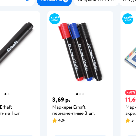
Популярные
Закрыть
50
−
%
3,69 р.
11,6
Erhaft
Маркеры Erhaft
Марк
ные 1 шт.
перманентные 3 шт.
акри
4,9
5