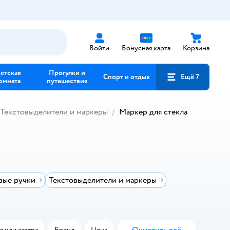
Войти
Бонусная карта
Корзина
етская
Прогулки и
Спорт и отдых
Ещё 7
омната
путешествия
Текстовыделители и маркеры
Маркер для стекла
вые ручки
Текстовыделители и маркеры
я или завтра
Бренд
Цена