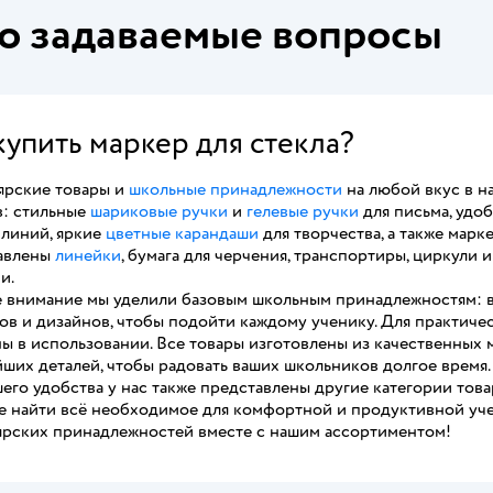
о задаваемые вопросы
купить маркер для стекла?
ярские товары и
школьные принадлежности
на любой вкус в н
в: стильные
шариковые ручки
и
гелевые ручки
для письма, удо
 линий, яркие
цветные карандаши
для творчества, а также марк
авлены
линейки
, бумага для черчения, транспортиры, циркули 
и.
 внимание мы уделили базовым школьным принадлежностям: в
в и дизайнов, чтобы подойти каждому ученику. Для практичес
ы в использовании. Все товары изготовлены из качественных 
ших деталей, чтобы радовать ваших школьников долгое время.
его удобства у нас также представлены другие категории товар
е найти всё необходимое для комфортной и продуктивной уче
ярских принадлежностей вместе с нашим ассортиментом!