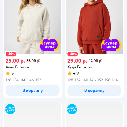
30
30
−
%
−
%
25,00 р.
29,00 р.
36,00 р.
42,00 р.
Худи Futurino
Худи Futurino
5
4,9
128
134
140
146
152
128
134
140
146
152
158
164
В корзину
В корзину