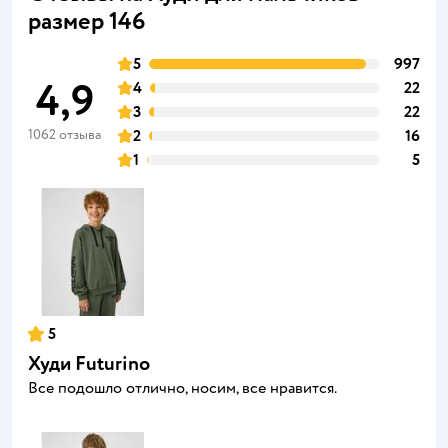
размер 146
5
997
4,9
4
22
3
22
1062 отзыва
2
16
1
5
5
Худи Futurino
Все подошло отлично, носим, все нравится.