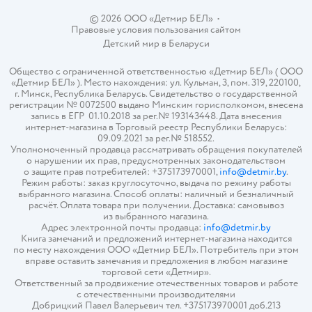
© 2026 ООО «Детмир БЕЛ»
•
Правовые условия пользования сайтом
Детский мир в
Беларуси
Общество с ограниченной ответственностью «Детмир БЕЛ» ( ООО
«Детмир БЕЛ» ). Место нахождения: ул. Кульман, 3, пом. 319, 220100,
г. Минск, Республика Беларусь. Свидетельство о государственной
регистрации № 0072500 выдано Минским горисполкомом, внесена
запись в ЕГР 01.10.2018 за рег.№ 193143448. Дата внесения
интернет-магазина в Торговый реестр Республики Беларусь:
09.09.2021 за рег.№ 518552.
Уполномоченный продавца рассматривать обращения покупателей
о нарушении их прав, предусмотренных законодательством
о защите прав потребителей: +375173970001,
info@detmir.by
.
Режим работы: заказ круглосуточно, выдача по режиму работы
выбранного магазина. Способ оплаты: наличный и безналичный
расчёт. Оплата товара при получении. Доставка: самовывоз
из выбранного магазина.
Адрес электронной почты продавца:
info@detmir.by
Книга замечаний и предложений интернет-магазина находится
по месту нахождения ООО «Детмир БЕЛ». Потребитель при этом
вправе оставить замечания и предложения в любом магазине
торговой сети «Детмир».
Ответственный за продвижение отечественных товаров и работе
с отечественными производителями
Добрицкий Павел Валерьевич тел. +375173970001 доб.213