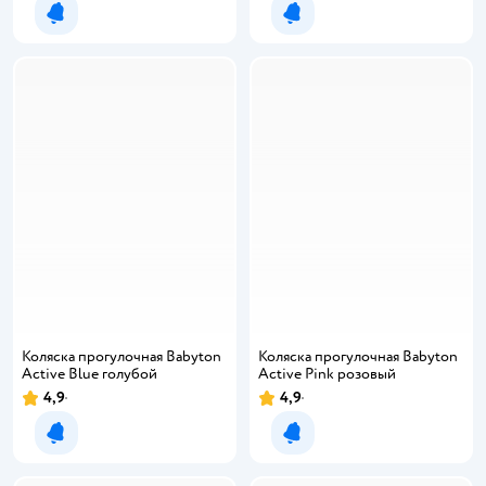
Уведомить о появлении
Уведомить о появлении
Коляска прогулочная Babyton
Коляска прогулочная Babyton
Active Blue голубой
Active Pink розовый
4,9
4,9
Уведомить о появлении
Уведомить о появлении