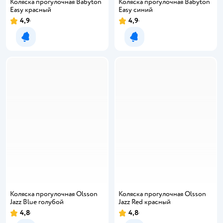
Коляска прогулочная Babyton
Коляска прогулочная Babyton
Easy красный
Easy синий
4,9
4,9
Уведомить о появлении
Уведомить о появлении
Коляска прогулочная Olsson
Коляска прогулочная Olsson
Jazz Blue голубой
Jazz Red красный
4,8
4,8