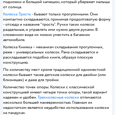
подножки и большой капюшон, который убережет малыша
от солнца.
Коляска Трость
- бывают только прогулочными. Они
компактно складываются, принимая продолговатую форму
- отсюда и название "трость". Ручки таких колясок
раздельные, и управлять ими нужно двумя руками. В
сложенном виде их можно уместить в багажник
автомобиля.
Коляска Книжка – механизм складывания прогулочных,
реже – универсальных колясок. Рама складывается и
раскладывается подобно книге, образуя плоскую
конструкцию.
По количеству мест кроме традиционной одноместной
коляски бывают также детские коляски для двойни (или
близняшек) и даже для тройни.
Количество точек опоры. Коляски с классической
конструкцией имеют четыре точки опоры, такой вариант
надежен и удобен.
Трехколесные коляски
отличаются
несколько большей маневренностью. Главным их
недостатком является неудобство использования коляски
на пандусах.