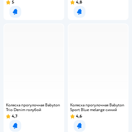
5
4,8
Уведомить о появлении
Уведомить о появлении
Коляска прогулочная Babyton
Коляска прогулочная Babyton
Trio Denim голубой
Sport Blue melange синий
4,7
4,6
Уведомить о появлении
Уведомить о появлении