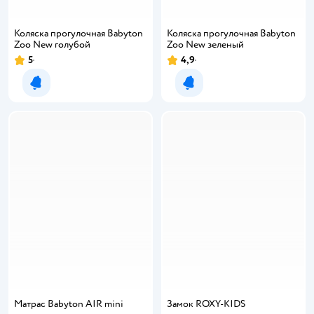
Коляска прогулочная Babyton
Коляска прогулочная Babyton
Zoo New голубой
Zoo New зеленый
5
4,9
Уведомить о появлении
Уведомить о появлении
Матрас Babyton AIR mini
Замок ROXY-KIDS