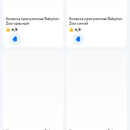
Коляска прогулочная Babyton
Коляска прогулочная Babyton
Zoo красный
Zoo синий
4,9
4,9
Уведомить о появлении
Уведомить о появлении