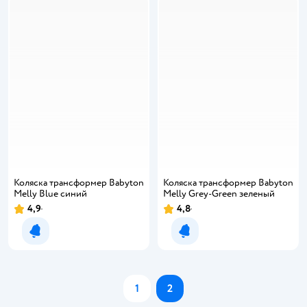
Коляска трансформер Babyton
Коляска трансформер Babyton
Melly Blue синий
Melly Grey-Green зеленый
4,9
4,8
Уведомить о появлении
Уведомить о появлении
1
2