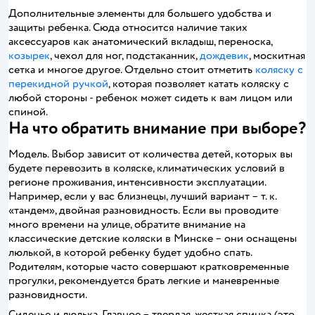
Дополнительные элементы для большего удобства и
защиты ребенка. Сюда относится наличие таких
аксессуаров как анатомический вкладыш, переноска,
козырек
, чехол для ног, подстаканник,
дождевик
, москитная
сетка и многое другое. Отдельно стоит отметить
коляску с
перекидной ручкой
, которая позволяет катать коляску с
любой стороны - ребенок может сидеть к вам лицом или
спиной.
На что обратить внимание при выборе?
Модель. Выбор зависит от количества детей, которых вы
будете перевозить в коляске, климатических условий в
регионе проживания, интенсивности эксплуатации.
Например, если у вас близнецы, лучший вариант – т. к.
«тандем», двойная разновидность. Если вы проводите
много времени на улице, обратите внимание на
классические детские коляски в Минске – они оснащены
люлькой, в которой ребенку будет удобно спать.
Родителям, которые часто совершают кратковременные
прогулки, рекомендуется брать легкие и маневренные
разновидности.
Сиденье и люлька. Главное – твердая, жесткая спинка (это