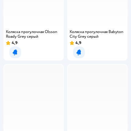
Коляска прогулочная Olsson
Коляска прогулочная Babyton
Roady Grey серый
City Grey серый
4,9
4,9
Уведомить о появлении
Уведомить о появлении