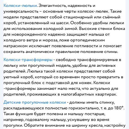
Коляски-люльки
. Элегантность, надежность и
универсальность – основные черты колясок-люлек. Такие
модели представляют собой стационарный или съёмный
короб, установленный на шасси. Особенно удобны люльки
для использования холодной зимой. Высокие стенки блока
для новорожденного надежно защищают малыша от
холодного ветра и мороза, ложе ортопедическим
матрасиком исключает появление потливости и помогает
сохранить анатомически правильное положение спины.
Коляски-трансформеры
- свободно трансформируемые в
люльку или прогулочный модель, удобны для активных
родителей. Люлька такой коляски представляет собой
уютный короб, который со временем просто превратить в
прогулочный блок с подставкой для ножек. Коляски
-трансформеры занимают мало места, что актуально для
родителей, проживающих в малогабаритных квартирах.
Детские прогулочные коляски
- должны иметь спинку,
раскладывающуюся полностью горизонтально, т. е. до 180°.
Такая функция будет полезна и малышу постарше,
например, годовалому малышу, уснувшему во время
прогулки. Обратите внимание на ширину кресла, настройку