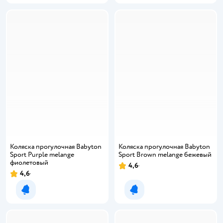
Коляска прогулочная Babyton
Коляска прогулочная Babyton
Sport Purple melange
Sport Brown melange бежевый
фиолетовый
4,6
4,6
Уведомить о появлении
Уведомить о появлении