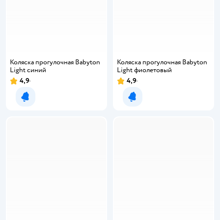
Коляска прогулочная Babyton
Коляска прогулочная Babyton
Light синий
Light фиолетовый
4,9
4,9
Уведомить о появлении
Уведомить о появлении