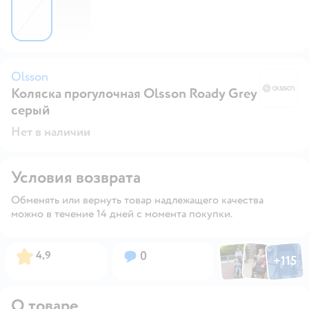
Olsson
Коляска прогулочная Olsson Roady Grey
O
серый
Нет в наличии
Условия возврата
Обменять или вернуть товар надлежащего качества
можно в течение 14 дней с момента покупки.
Фото по
Фото пользовател
Фото пользо
Рейтинг:
Вопросов:
4,9
0
+
115
Открыть га
О товаре