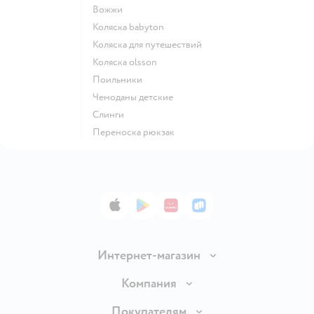
Вожжи
Коляска babyton
Коляска для путешествий
Коляска olsson
Поильники
Чемоданы детские
Слинги
Переноска рюкзак
App Store
Google Play
AppGallery
RuStore
Интернет-магазин
Доставка и оплата
Компания
Обмен и возврат товара
Вакансии
Покупателям