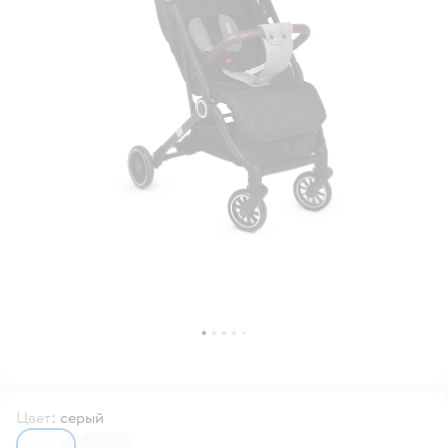
Цвет
:
серый
6309361
6309360