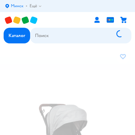
Минск
Ещё
Выбор адреса доставки.
Каталог
В избр