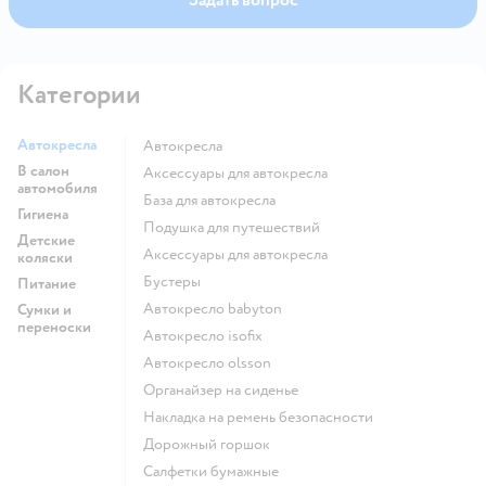
Категории
Автокресла
Автокресла
В салон
Аксессуары для автокресла
автомобиля
База для автокресла
Гигиена
Подушка для путешествий
Детские
Аксессуары для автокресла
коляски
Бустеры
Питание
Автокресло babyton
Сумки и
переноски
Автокресло isofix
Автокресло olsson
Органайзер на сиденье
Накладка на ремень безопасности
Дорожный горшок
Салфетки бумажные