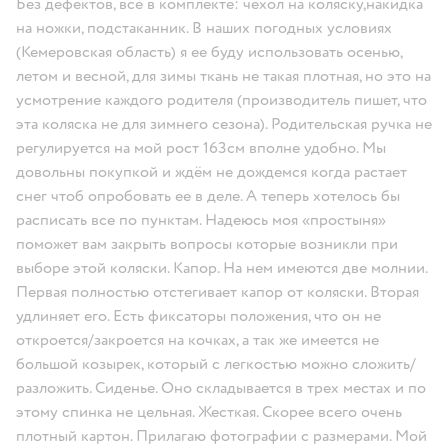
Без дефектов, все в комплекте: чехол на коляску,накидка
на ножки, подстаканник. В наших погодных условиях
(Кемеровская область) я ее буду использовать осенью,
летом и весной, для зимы ткань не такая плотная, но это на
усмотрение каждого родителя (производитель пишет, что
эта коляска не для зимнего сезона). Родительская ручка не
регулируется на мой рост 163см вполне удобно. Мы
довольны покупкой и ждём не дождемся когда растает
снег чтоб опробовать ее в деле. А теперь хотелось бы
расписать все по пунктам. Надеюсь моя «простыня»
поможет вам закрыть вопросы которые возникли при
выборе этой коляски. Капор. На нем имеются две молнии.
Первая полностью отстегивает капор от коляски. Вторая
удлиняет его. Есть фиксаторы положения, что он не
откроется/закроется на кочках, а так же имеется не
большой козырек, который с легкостью можно сложить/
разложить. Сиденье. Оно складывается в трех местах и по
этому спинка не цельная. Жесткая. Скорее всего очень
плотный картон. Прилагаю фотографии с размерами. Мой