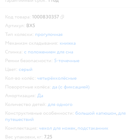
Гарантийный срок:
1 год
Код товара:
1000830357
Скопировать код товара
Артикул:
BX5
Тип коляски:
прогулочная
Механизм складывания:
книжка
Спинка:
с положением для сна
Ремни безопасности:
5-точечные
Цвет:
серый
Кол-во колёс:
четырёхколёсные
Поворотные колёса:
да (с фиксацией)
Амортизация:
Да
Количество детей:
для одного
Конструктивные особенности:
большой капюшон
,
для
путешествий
Комплектация:
чехол для ножек
,
подстаканник
Вес упаковки, кг:
7.25