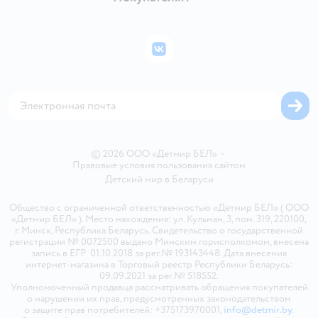
Правила продажи
Подарочные карты
Политика конфиденциальности
Бонусные карты
Политика использования файлов cookie
ВКонтакте
Блог
Обратная связь
Магазины сети
Карта сайта
© 2026 ООО «Детмир БЕЛ»
•
Правовые условия пользования сайтом
Детский мир в
Беларуси
Общество с ограниченной ответственностью «Детмир БЕЛ» ( ООО
«Детмир БЕЛ» ). Место нахождения: ул. Кульман, 3, пом. 319, 220100,
г. Минск, Республика Беларусь. Свидетельство о государственной
регистрации № 0072500 выдано Минским горисполкомом, внесена
запись в ЕГР 01.10.2018 за рег.№ 193143448. Дата внесения
интернет-магазина в Торговый реестр Республики Беларусь:
09.09.2021 за рег.№ 518552.
Уполномоченный продавца рассматривать обращения покупателей
о нарушении их прав, предусмотренных законодательством
о защите прав потребителей: +375173970001,
info@detmir.by
.