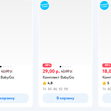
30
50
−
%
−
%
29,00 р.
18,0
42,00 р.
42,00 р.
 BabyGo
Комплект BabyGo
Комп
4,8
5
74
80
86
92
98
74
8
 корзину
В корзину