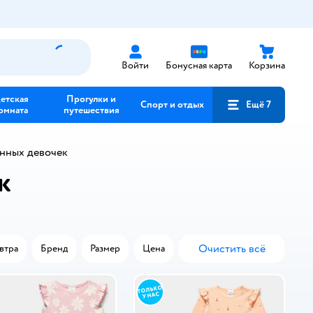
Войти
Бонусная карта
Корзина
етская
Прогулки и
Спорт и отдых
Ещё 7
омната
путешествия
нных девочек
к
Очистить всё
втра
Бренд
Размер
Цена