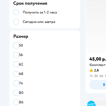
Срок получения
Майки
Получить за 1-2 часа
Платья
Сегодня или завтра
Полукомбинезоны
Рубашки
Размер
Сарафаны
50
Свитшоты
56
45,00 р
Толстовки
62
Комплект
2,8
Футболки
68
74
80
86
Шорты
74
В
Комбинезоны утепленные
80
Чепчики
86