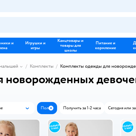
Канцтовары и
зники и
Игрушки и
Питание и
Д
товары для
иена
игры
кормление
к
школы
 малышей
Комплекты
Комплекты одежды для новорожде
я новорожденных девоче
ые
Пол
Получить за 1-2 часа
Сегодня или за
Популярные
Закрыть