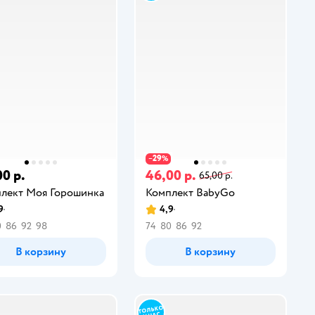
29
−
%
00 р.
46,00 р.
65,00 р.
лект Моя Горошинка
Комплект BabyGо
9
4,9
0
86
92
98
74
80
86
92
В корзину
В корзину