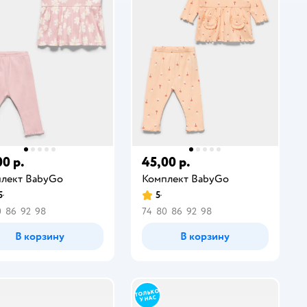
00 р.
45,00 р.
лект BabyGо
Комплект BabyGо
5
5
0
86
92
98
74
80
86
92
98
В корзину
В корзину