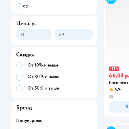
Распашонки
92
Ползунки
98
Цена, р.
Песочники
Верхняя одежда для малышей
Скидка
От 10% и выше
29
−
%
46,00 р
От 30% и выше
Комплект
От 50% и выше
4,9
92
В
Бренд
Популярные