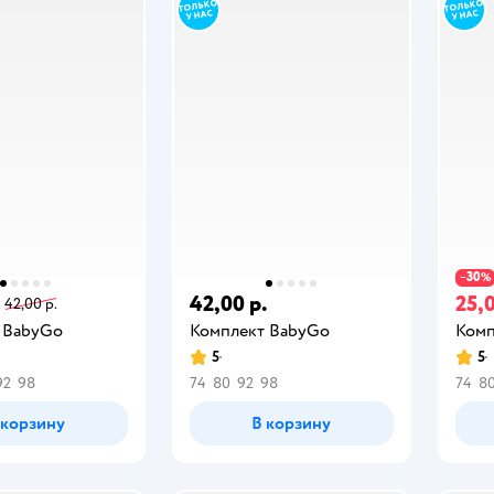
30
−
%
42,00 р.
25,0
42,00 р.
 BabyGo
Комплект BabyGo
Комп
5
5
92
98
74
80
92
98
74
8
 корзину
В корзину