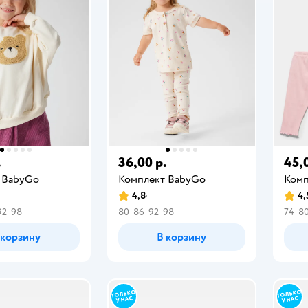
.
36,00 р.
45,
 BabyGo
Комплект BabyGо
Комп
4,8
4,
92
98
80
86
92
98
74
8
 корзину
В корзину