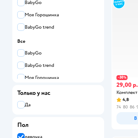
BabyGo
Моя Горошинка
BabyGo trend
Все
BabyGo
BabyGo trend
Моя Горошинка
30
−
%
29,00 р.
Только у нас
Комплект
4,8
Да
74
80
86
В
Пол
девочка