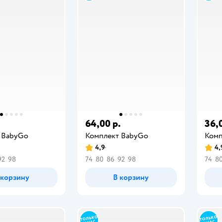
.
64,00 р.
36,
 BabyGо
Комплект BabyGо
Комп
4,9
4,
92
98
74
80
86
92
98
74
8
 корзину
В корзину