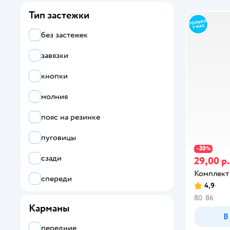
Тип застежки
без застежек
завязки
кнопки
молния
пояс на резинке
пуговицы
30
−
%
сзади
29,00 р.
Комплект
спереди
4,9
80
86
Карманы
В
передние