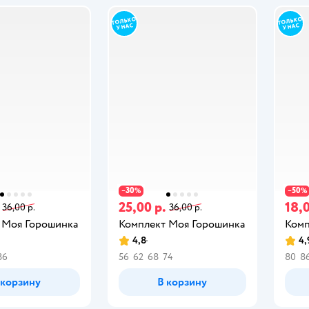
30
50
−
%
−
%
25,00 р.
18,0
36,00 р.
36,00 р.
 Моя Горошинка
Комплект Моя Горошинка
Комп
4,8
4,
86
56
62
68
74
80
8
 корзину
В корзину