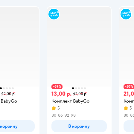
69
50
−
%
−
%
13,00 р.
21,0
42,00 р.
42,00 р.
 BabyGo
Комплект BabyGo
Комп
5
5
80
86
92
98
80
8
 корзину
В корзину