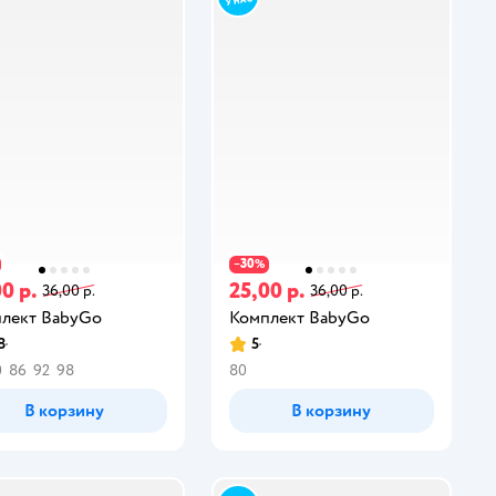
30
−
%
0 р.
25,00 р.
36,00 р.
36,00 р.
лект BabyGo
Комплект BabyGo
8
5
0
86
92
98
80
В корзину
В корзину