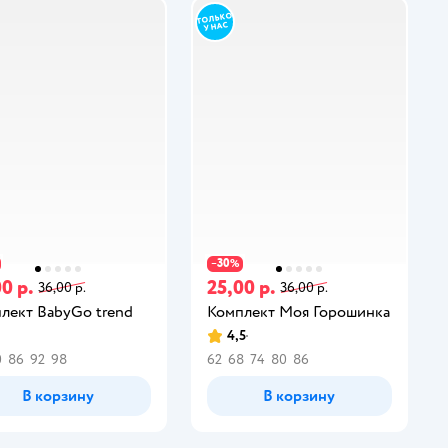
30
−
%
0 р.
25,00 р.
36,00 р.
36,00 р.
лект BabyGo trend
Комплект Моя Горошинка
4,5
0
86
92
98
62
68
74
80
86
В корзину
В корзину