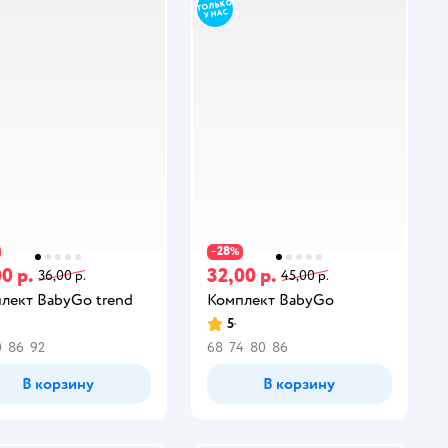
28
−
%
0 р.
32,00 р.
36,00 р.
45,00 р.
лект BabyGo trend
Комплект BabyGo
5
0
86
92
68
74
80
86
В корзину
В корзину