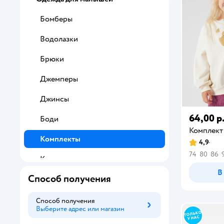
Бомберы
Водолазки
Брюки
Джемперы
Джинсы
64,00 р
Боди
Комплект
Комплекты
4,9
74
80
86
Кардиганы
В
Способ получения
Комбинезоны
Легинсы
Способ получения
Выберите адрес или магазин
Способ получения
Лонгсливы