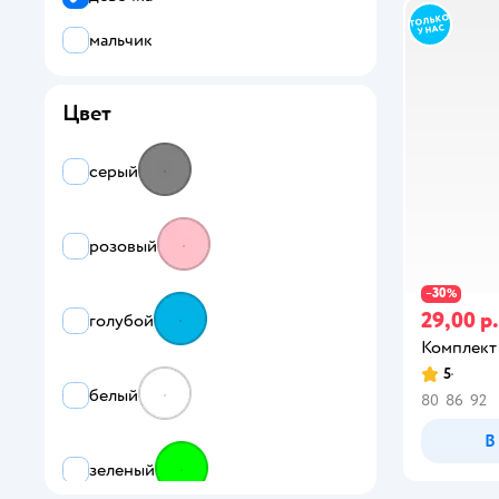
мальчик
Цвет
серый
розовый
30
−
%
29,00 р.
голубой
Комплект
5
белый
80
86
92
В
зеленый