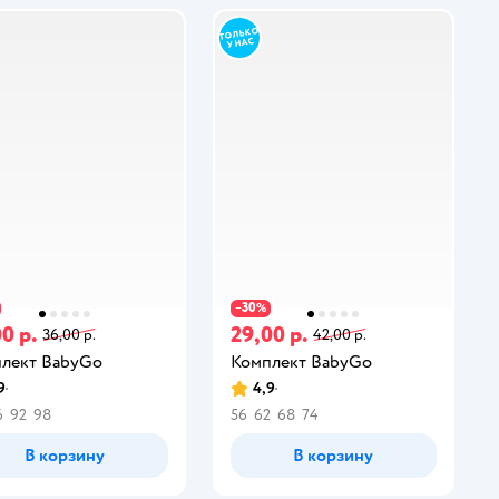
30
−
%
0 р.
29,00 р.
36,00 р.
42,00 р.
лект BabyGo
Комплект BabyGo
9
4,9
6
92
98
56
62
68
74
В корзину
В корзину