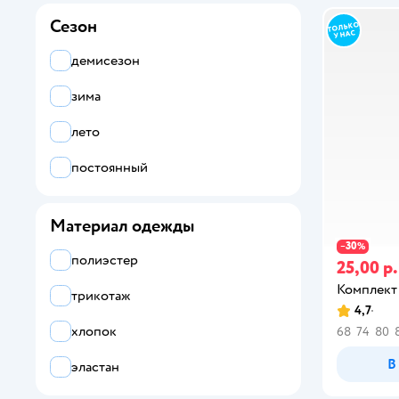
Сезон
фиолетовый
демисезон
черный
зима
лето
коричневый
постоянный
бежевый
Материал одежды
желтый
30
−
%
полиэстер
25,00 р.
оранжевый
Комплект
трикотаж
бордовый
4,7
хлопок
68
74
80
В
эластан