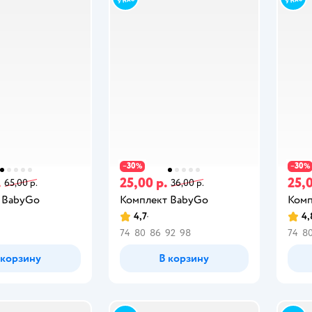
30
30
−
%
−
%
.
25,00 р.
25,0
65,00 р.
36,00 р.
 BabyGo
Комплект BabyGo
Комп
4,7
4,
74
80
86
92
98
74
8
 корзину
В корзину