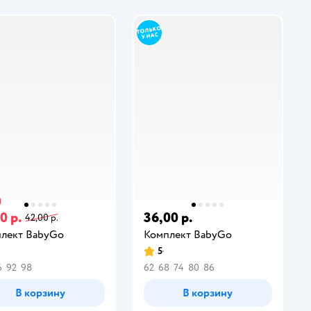
0 р.
36,00 р.
42,00 р.
лект BabyGo
Комплект BabyGo
5
6
92
98
62
68
74
80
86
В корзину
В корзину