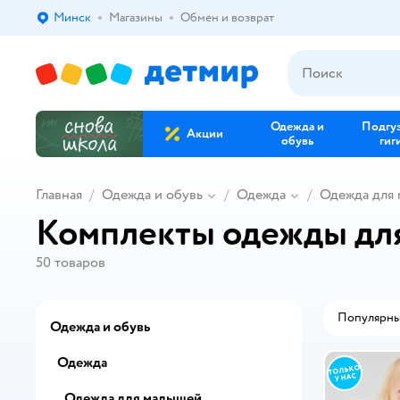
Минск
Магазины
Обмен и возврат
Выбор адреса доставки.
Одежда и
Подгу
Акции
обувь
гиг
Главная
Одежда и обувь
Одежда
Одежда для
Комплекты одежды дл
50
товаров
Популярн
Одежда и обувь
Одежда
Одежда для малышей