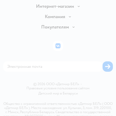
Интернет-магазин
Доставка и оплата
Компания
Обмен и возврат товара
Вакансии
Покупателям
Правила продажи
Подарочные карты
Политика конфиденциальности
Бонусные карты
Политика использования файлов cookie
ВКонтакте
Блог
Обратная связь
Магазины сети
Карта сайта
© 2026 ООО «Детмир БЕЛ»
•
Правовые условия пользования сайтом
Детский мир в
Беларуси
Общество с ограниченной ответственностью «Детмир БЕЛ» ( ООО
«Детмир БЕЛ» ). Место нахождения: ул. Кульман, 3, пом. 319, 220100,
г. Минск, Республика Беларусь. Свидетельство о государственной