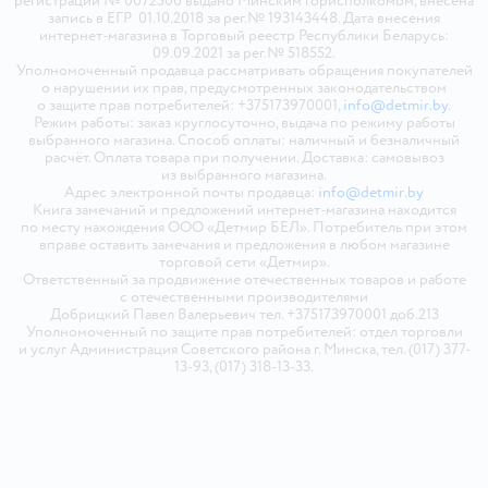
регистрации № 0072500 выдано Минским горисполкомом, внесена
запись в ЕГР 01.10.2018 за рег.№ 193143448. Дата внесения
интернет-магазина в Торговый реестр Республики Беларусь:
09.09.2021 за рег.№ 518552.
Уполномоченный продавца рассматривать обращения покупателей
о нарушении их прав, предусмотренных законодательством
о защите прав потребителей: +375173970001,
info@detmir.by
.
Режим работы: заказ круглосуточно, выдача по режиму работы
выбранного магазина. Способ оплаты: наличный и безналичный
расчёт. Оплата товара при получении. Доставка: самовывоз
из выбранного магазина.
Адрес электронной почты продавца:
info@detmir.by
Книга замечаний и предложений интернет-магазина находится
по месту нахождения ООО «Детмир БЕЛ». Потребитель при этом
вправе оставить замечания и предложения в любом магазине
торговой сети «Детмир».
Ответственный за продвижение отечественных товаров и работе
с отечественными производителями
Добрицкий Павел Валерьевич тел. +375173970001 доб.213
Уполномоченный по защите прав потребителей: отдел торговли
и услуг Администрация Советского района г. Минска, тел. (017) 377-
13-93, (017) 318-13-33.