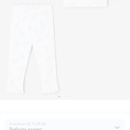
В наличии
68,
74,
80,
86
Выбрать размер