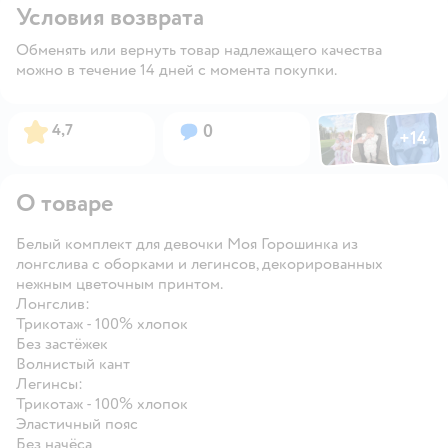
Условия возврата
Обменять или вернуть товар надлежащего качества
можно в течение 14 дней с момента покупки.
Фото по
Фото пользовател
Фото пользо
Рейтинг:
Вопросов:
4,7
0
+
14
Открыть га
О товаре
Белый комплект для девочки Моя Горошинка из
лонгслива с оборками и легинсов, декорированных
нежным цветочным принтом.
Лонгслив:
Трикотаж - 100% хлопок
Без застёжек
Волнистый кант
Легинсы:
Трикотаж - 100% хлопок
Эластичный пояс
Без начёса