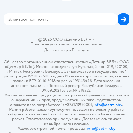
Блог
Обратная связь
Магазины сети
Карта сайта
© 2026 ООО «Детмир БЕЛ»
•
Правовые условия пользования сайтом
Детский мир в
Беларуси
Общество с ограниченной ответственностью «Детмир БЕЛ» ( ООО
«Детмир БЕЛ» ). Место нахождения: ул. Кульман, 3, пом. 319, 220100,
г. Минск, Республика Беларусь. Свидетельство о государственной
регистрации № 0072500 выдано Минским горисполкомом, внесена
запись в ЕГР 01.10.2018 за рег.№ 193143448. Дата внесения
интернет-магазина в Торговый реестр Республики Беларусь:
09.09.2021 за рег.№ 518552.
Уполномоченный продавца рассматривать обращения покупателей
о нарушении их прав, предусмотренных законодательством
о защите прав потребителей: +375173970001,
info@detmir.by
.
Режим работы: заказ круглосуточно, выдача по режиму работы
выбранного магазина. Способ оплаты: наличный и безналичный
расчёт. Оплата товара при получении. Доставка: самовывоз
из выбранного магазина.
Адрес электронной почты продавца:
info@detmir.by