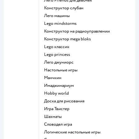
Лего Friends для девочек
Конструктор слубан
Лего машины
Lego mindstorms
Конструктор на радиоуправлении
Конструктор mega bloks
Lego классик
Lego princess
Лего джуниорс
Настольные игры
Манчкин
Имаджинариум
Hobby world
Доска для рисования
Игра Твистер
Шахматы
Словодел игра
Логические настольные игры