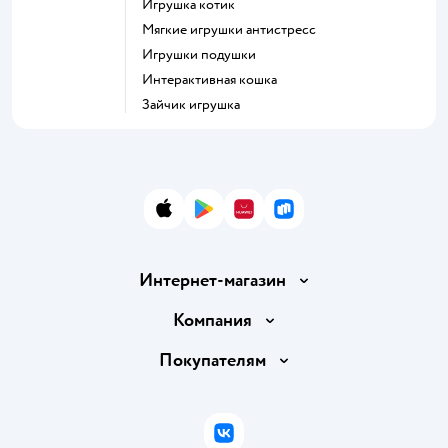
Игрушка котик
Мягкие игрушки антистресс
Игрушки подушки
Интерактивная кошка
Зайчик игрушка
App Store
Google Play
AppGallery
RuStore
Интернет-магазин
Доставка и оплата
Компания
Обмен и возврат товара
Вакансии
Покупателям
Правила продажи
Подарочные карты
Политика конфиденциальности
Бонусные карты
Политика использования файлов cookie
ВКонтакте