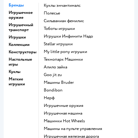
Бренды
Куклы энчантималс
Игрушечное
Полесье
оружие
Сильваниан фемилис
Игрушечный
Тоботы игрушки
транспорт
Игрушки Инфинити Надо
Игрушки
Stellar игрушки
Коллекции
my little pony игрушки
Конструкторы
Настольные
Технопарк Машинки
игры
Алило зайка
Куклы
Goo jit zu
Мягкие
Машины Bruder
игрушки
Bondibon
Нерф
Игрушечные оружия
Игрушечная машина
Машинки Hot Wheels
Машины на пульте управления
Игрушечная железная дорога