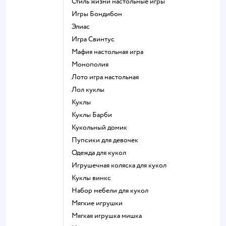
Стиль жизни настольные игры
Игры Бондибон
Элиас
Игра Свинтус
Мафия настольная игра
Монополия
Лото игра настольная
Лол куклы
Куклы
Куклы Барби
Кукольный домик
Пупсики для девочек
Одежда для кукол
Игрушечная коляска для кукол
Куклы винкс
Набор мебели для кукол
Мягкие игрушки
Мягкая игрушка мишка