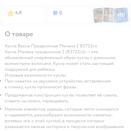
Фото по
Фото пользовател
Фото пользо
Рейтинг:
Вопросов:
4,8
0
+
10
Открыть га
О товаре
Кукла Весна Праздничная Милана 2 В3723/о
Кукла Милана праздничная 2 (В3723/о)
— это
обновлённый современный образ куклы с длинными,
волнистыми волосами. Кукла может стать настоящей
подружкой для ребёнка.
Игровые возможности куклы:
При нажатии на звуковое устройство, вставленное
в спинку, кукла произносит фразы.
Продуманная конструкция куклы позволяет её сажать,
ставить на ножки, переодевать.
Наличие элементов одежды, которые легко снимаются
и надеваются, разнообразит возможности сюжетно-
ролевых игр с этой куклой, в процессе которых
развивается мелкая моторика и творческое воображение