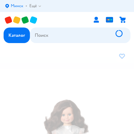
Минск
Ещё
Выбор адреса доставки.
Каталог
В избр