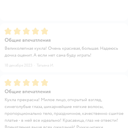
Рейтинг:
5
Общие впечатления
Великолепная кукла! Очень красивая, большая. Надеюсь
дочка оценит. А если нет сама буду играть!
18 декабря 2023
·
Татьяна И.
Рейтинг:
5
Общие впечатления
Кукла прекрасна! Милое лицо, открытый взгляд,
синеголубые глаза, шикарнейшие мягкие волосы,
пропорционально тело, праздничное, качественно сшитое
платье - в ней все идеально! Красавица, глаз не отвести!
Впечатления выше всех ожиданий! Ручки-ножки