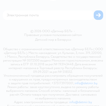
Блог
Обратная связь
Магазины сети
Карта сайта
© 2026 ООО «Детмир БЕЛ»
•
Правовые условия пользования сайтом
Детский мир в
Беларуси
Общество с ограниченной ответственностью «Детмир БЕЛ» ( ООО
«Детмир БЕЛ» ). Место нахождения: ул. Кульман, 3, пом. 319, 220100,
г. Минск, Республика Беларусь. Свидетельство о государственной
регистрации № 0072500 выдано Минским горисполкомом, внесена
запись в ЕГР 01.10.2018 за рег.№ 193143448. Дата внесения
интернет-магазина в Торговый реестр Республики Беларусь:
09.09.2021 за рег.№ 518552.
Уполномоченный продавца рассматривать обращения покупателей
о нарушении их прав, предусмотренных законодательством
о защите прав потребителей: +375173970001,
info@detmir.by
.
Режим работы: заказ круглосуточно, выдача по режиму работы
выбранного магазина. Способ оплаты: наличный и безналичный
расчёт. Оплата товара при получении. Доставка: самовывоз
из выбранного магазина.
Адрес электронной почты продавца:
info@detmir.by
Книга замечаний и предложений интернет-магазина находится