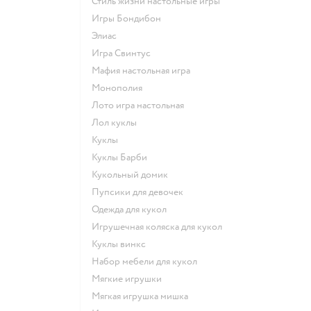
Стиль жизни настольные игры
Игры Бондибон
Элиас
Игра Свинтус
Мафия настольная игра
Монополия
Лото игра настольная
Лол куклы
Куклы
Куклы Барби
Кукольный домик
Пупсики для девочек
Одежда для кукол
Игрушечная коляска для кукол
Куклы винкс
Набор мебели для кукол
Мягкие игрушки
Мягкая игрушка мишка