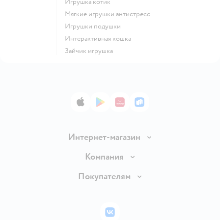
Игрушка котик
Мягкие игрушки антистресс
Игрушки подушки
Интерактивная кошка
Зайчик игрушка
App Store
Google Play
AppGallery
RuStore
Интернет-магазин
Доставка и оплата
Компания
Обмен и возврат товара
Вакансии
Покупателям
Правила продажи
Подарочные карты
Политика конфиденциальности
Бонусные карты
Политика использования файлов cookie
ВКонтакте