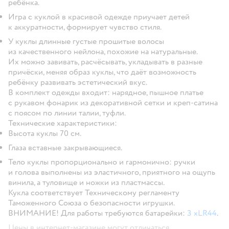
ребёнка.
Игра с куклой в красивой одежде приучает детей
к аккуратности, формирует чувство стиля.
У куклы длинные густые прошитые волосы
из качественного нейлона, похожие на натуральные.
Их можно завивать, расчёсывать, укладывать в разные
причёски, меняя образ куклы, что даёт возможность
ребёнку развивать эстетический вкус.
В комплект одежды входит: нарядное, пышное платье
с рукавом фонарик из декоративной сетки и креп-сатина
с поясом по линии талии, туфли.
Технические характеристики:
Высота куклы 70 см.
Глаза вставные закрывающиеся.
Тело куклы пропорционально и гармонично: ручки
и голова выполнены из эластичного, приятного на ощупь
винила, а туловище и ножки из пластмассы.
Кукла соответствует Техническому регламенту
Таможенного Союза о безопасности игрушки.
ВНИМАНИЕ!
Для работы требуются батарейки:
3 xLR44
.
Цены в интернет-магазине могут отличаться