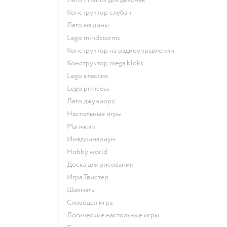
Конструктор слубан
Лего машины
Lego mindstorms
Конструктор на радиоуправлении
Конструктор mega bloks
Lego классик
Lego princess
Лего джуниорс
Настольные игры
Манчкин
Имаджинариум
Hobby world
Доска для рисования
Игра Твистер
Шахматы
Словодел игра
Логические настольные игры