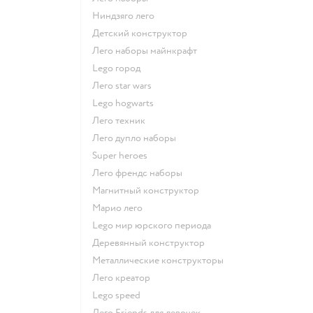
Ниндзяго лего
Детский конструктор
Лего наборы майнкрафт
Lego город
Лего star wars
Lego hogwarts
Лего техник
Лего дупло наборы
Super heroes
Лего френдс наборы
Магнитный конструктор
Марио лего
Lego мир юрского периода
Деревянный конструктор
Металлические конструкторы
Лего креатор
Lego speed
Лего Friends для девочек