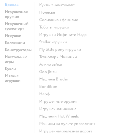
Бренды
Куклы энчантималс
Игрушечное
Полесье
оружие
Сильваниан фемилис
Игрушечный
Тоботы игрушки
транспорт
Игрушки Инфинити Надо
Игрушки
Stellar игрушки
Коллекции
my little pony игрушки
Конструкторы
Настольные
Технопарк Машинки
игры
Алило зайка
Куклы
Goo jit zu
Мягкие
Машины Bruder
игрушки
Bondibon
Нерф
Игрушечные оружия
Игрушечная машина
Машинки Hot Wheels
Машины на пульте управления
Игрушечная железная дорога