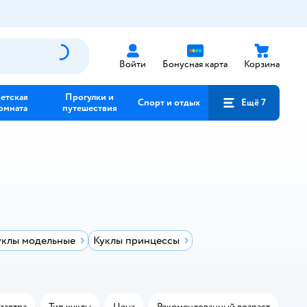
Войти
Бонусная карта
Корзина
етская
Прогулки и
Спорт и отдых
Ещё 7
омната
путешествия
уклы модельные
Куклы принцессы
завтра
Тип куклы
Цена
Рекомендованный возраст