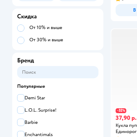
В
Скидка
От 10% и выше
От 30% и выше
Бренд
Популярные
Demi Star
L.O.L. Surprise!
32
−
%
37,90 р.
Barbie
Кукла пу
Единорог
Enchantimals