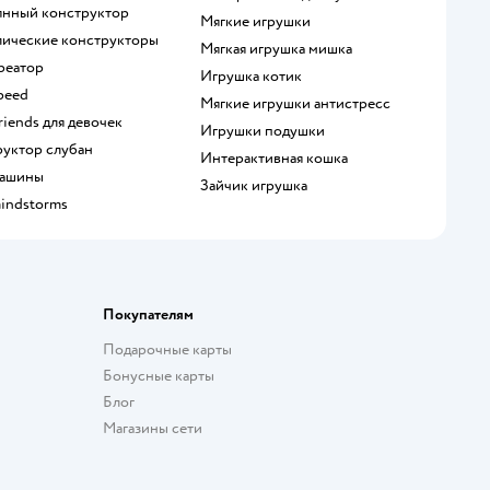
вянный конструктор
Мягкие игрушки
ллические конструкторы
Мягкая игрушка мишка
креатор
Игрушка котик
speed
Мягкие игрушки антистресс
Friends для девочек
Игрушки подушки
руктор слубан
Интерактивная кошка
 машины
Зайчик игрушка
mindstorms
Покупателям
Подарочные карты
Бонусные карты
Блог
Магазины сети