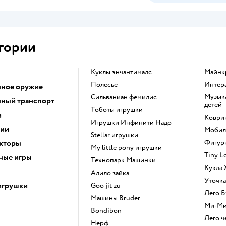
гории
Куклы энчантималс
Майн
Полесье
Инте
ное оружие
Музыкальные инструменты для
Сильваниан фемилис
ный транспорт
детей
Тоботы игрушки
и
Коври
Игрушки Инфинити Надо
ции
Моби
Stellar игрушки
кторы
Фигу
my little pony игрушки
Tiny 
ные игры
Технопарк Машинки
Кукла
Алило зайка
Уточк
игрушки
Goo jit zu
Лего
Машины Bruder
Ми-М
Bondibon
Лего 
Нерф