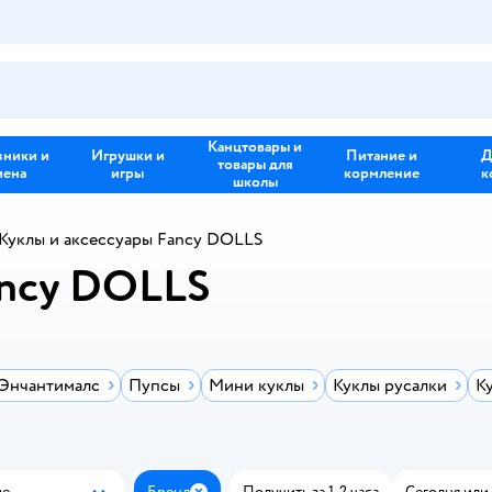
Канцтовары и
зники и
Игрушки и
Питание и
Д
товары для
иена
игры
кормление
к
школы
Куклы и аксессуары Fancy DOLLS
ancy DOLLS
 Энчантималс
Пупсы
Мини куклы
Куклы русалки
К
ые
Бренд
Получить за 1-2 часа
Сегодня или 