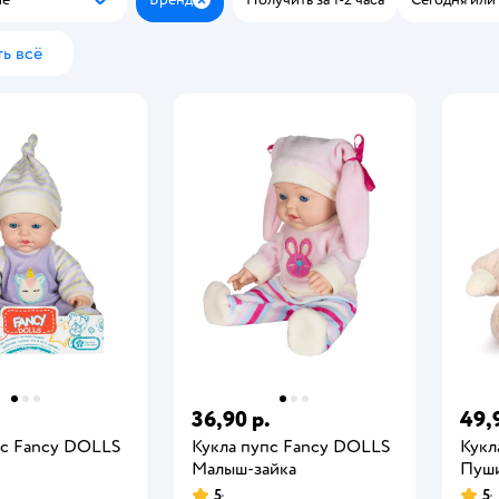
Популярные
Закрыть
ь всё
.
36,90 р.
49,
пс Fancy DOLLS
Кукла пупс Fancy DOLLS
Кукл
Малыш-зайка
Пуш
5
5