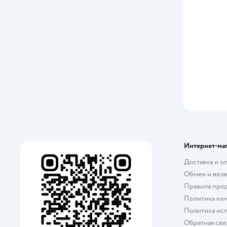
Интернет-ма
Доставка и о
Обмен и возв
Правила про
Политика ко
Политика исп
Обратная свя