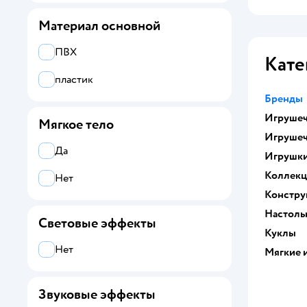
L.O.L. Surprise!
Материал основной
Labubu
ПВХ
Кате
LISCIANI
пластик
Mermaze Mermaidz
Бренды
Игрушеч
Мягкое тело
Monster High
Игрушеч
Rainbow High
Да
Игрушк
Коллек
Shadow High
Нет
Констру
Sylvanian Families
Настоль
Световые эффекты
Куклы
Winx Club
Нет
Мягкие 
WWO Harry Potter
Yofun
Звуковые эффекты