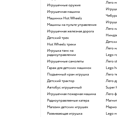
Лего 
Игрушечные оружия
Игру
Игрушечная машина
Чебур
Машинки Hot Wheels
Игру
Машины на пульте управления
Лего 
Игрушечная железная дорога
Ниндз
Детский трек
Детс
Hot Wheels треки
Лего
Игрушка танк на
радиоуправлении
Lego 
Игрушечные самолеты
Лего s
Гараж для детских машинок
Lego 
Подъемный кран игрушка
Лего 
Детский трактор
Лего 
Автобус игрушечный
Super 
Игрушечная пожарная машина
Лего
Радиоуправляемые катера
Магн
Магазин детских игрушек
Марио
Развивающая игрушка
Lego 