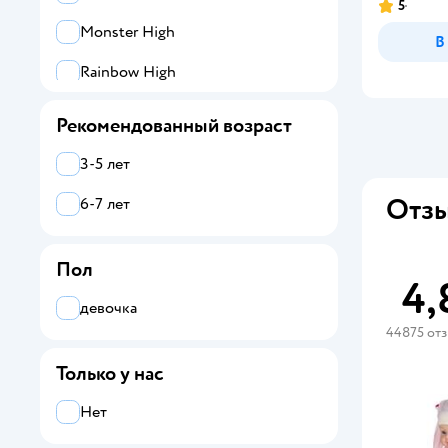
5
Monster High
В
Rainbow High
CRY BABIES
Рекомендованный возраст
Карапуз
3-5 лет
Yofun
Отзы
6-7 лет
Harry Potter
Пол
Все
4,
девочка
Fancy DOLLS
44875 от
Baby Anabelle
Только у нас
BABY BORN
Нет
Barbie