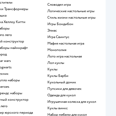
мстители
Словодел игра
шки Трансформеры
Логические настольные игры
ашка
Стиль жизни настольные игры
шка Хеллоу Китти
Игры Бондибон
наборы
Элиас
яго лего
Игра Свинтус
кий конструктор
Мафия настольная игра
 наборы майнкрафт
Монополия
город
Лото игра настольная
tar wars
Лол куклы
hogwarts
Куклы
техник
Куклы Барби
дупло наборы
Кукольный домик
heroes
Пупсики для девочек
 френдс наборы
Одежда для кукол
итный конструктор
Игрушечная коляска для кукол
 лего
Куклы винкс
мир юрского периода
Набор мебели для кукол