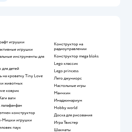
крафт игрушки
Конструктор на
радиоуправлении
рактивные игрушки
Конструктор mega bloks
Lego классик
к для детей
Lego princess
ль на кроватку Tiny Love
Лего джуниорс
рки животных
Настольные игры
Love коврик
Манчкин
 Хаги ваги
Имаджинариум
а лалафанфан
Hobby world
 Бэтмен конструктор
Доска для рисования
и-Мишки игрушки
Игра Твистер
человек паук
Шахматы