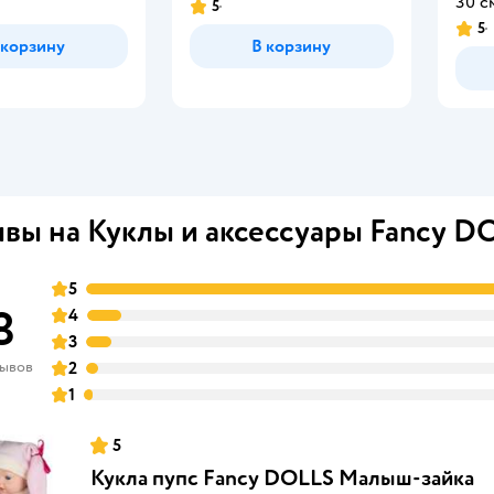
30 с
5
5
 корзину
В корзину
вы на Куклы и аксессуары Fancy D
5
8
4
3
зывов
2
1
5
Кукла пупс Fancy DOLLS Малыш-зайка