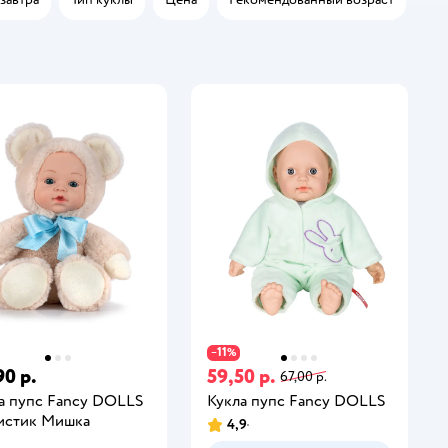
11
−
%
90 р.
59,50 р.
67,00 р.
а пупс Fancy DOLLS
Кукла пупс Fancy DOLLS
истик Мишка
4,9