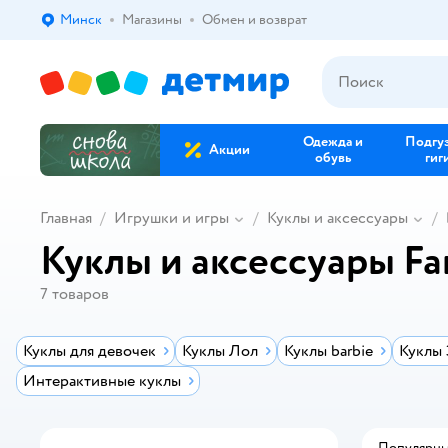
Минск
Магазины
Обмен и возврат
Выбор адреса доставки.
Одежда и
Подгу
Акции
обувь
гиг
Главная
Игрушки и игры
Куклы и аксессуары
Куклы и аксессуары F
7
товаров
Куклы для девочек
Куклы Лол
Куклы barbie
Куклы
Интерактивные куклы
Популярн