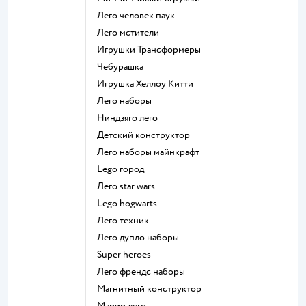
Лего человек паук
Лего мстители
Игрушки Трансформеры
Чебурашка
Игрушка Хеллоу Китти
Лего наборы
Ниндзяго лего
Детский конструктор
Лего наборы майнкрафт
Lego город
Лего star wars
Lego hogwarts
Лего техник
Лего дупло наборы
Super heroes
Лего френдс наборы
Магнитный конструктор
Марио лего