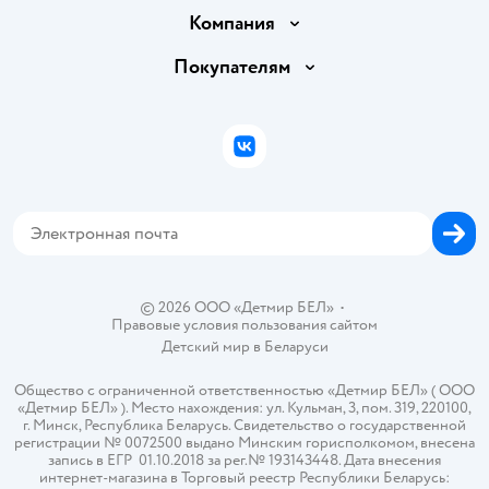
Доставка и оплата
Компания
Обмен и возврат товара
Вакансии
Покупателям
Правила продажи
Подарочные карты
Политика конфиденциальности
Бонусные карты
Политика использования файлов cookie
ВКонтакте
Блог
Обратная связь
Магазины сети
Карта сайта
© 2026 ООО «Детмир БЕЛ»
•
Правовые условия пользования сайтом
Детский мир в
Беларуси
Общество с ограниченной ответственностью «Детмир БЕЛ» ( ООО
«Детмир БЕЛ» ). Место нахождения: ул. Кульман, 3, пом. 319, 220100,
г. Минск, Республика Беларусь. Свидетельство о государственной
регистрации № 0072500 выдано Минским горисполкомом, внесена
запись в ЕГР 01.10.2018 за рег.№ 193143448. Дата внесения
интернет-магазина в Торговый реестр Республики Беларусь: