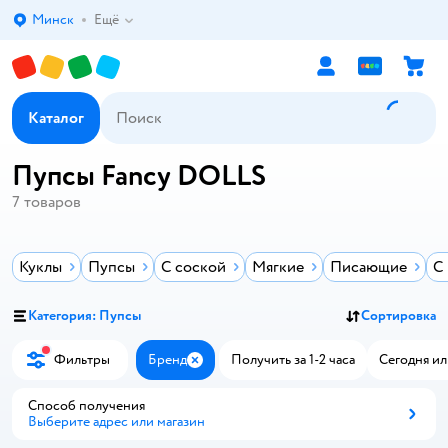
Минск
Ещё
Выбор адреса доставки.
Каталог
Пупсы Fancy DOLLS
7
товаров
Куклы
Пупсы
С соской
Мягкие
Писающие
С
Категория: Пупсы
Сортировка
Фильтры
Бренд
Получить за 1-2 часа
Сегодня ил
Закрыть
Способ получения
Выберите адрес или магазин
Способ получения