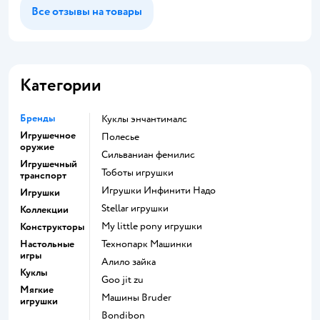
Все отзывы на товары
Категории
Бренды
Куклы энчантималс
Игрушечное
Полесье
оружие
Сильваниан фемилис
Игрушечный
Тоботы игрушки
транспорт
Игрушки Инфинити Надо
Игрушки
Stellar игрушки
Коллекции
my little pony игрушки
Конструкторы
Настольные
Технопарк Машинки
игры
Алило зайка
Куклы
Goo jit zu
Мягкие
Машины Bruder
игрушки
Bondibon