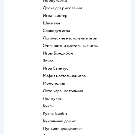
Hobby world
Доска для рисования
Игра Твистер
Шахматы
Словодел игра
Логические настольные игры
Стиль жизни настольные игры
Игры Бондибон
Элиас
Игра Свинтус
Мафия настольная игра
Монополия
Лото игра настольная
Лол куклы
Куклы
Куклы Барби
Кукольный домик
Пупсики для девочек