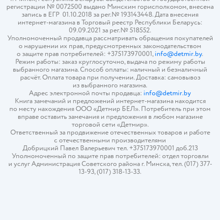
регистрации № 0072500 выдано Минским горисполкомом, внесена
запись в ЕГР 01.10.2018 за рег.№ 193143448. Дата внесения
интернет-магазина в Торговый реестр Республики Беларусь:
09.09.2021 за рег.№ 518552.
Уполномоченный продавца рассматривать обращения покупателей
о нарушении их прав, предусмотренных законодательством
о защите прав потребителей: +375173970001,
info@detmir.by
.
Режим работы: заказ круглосуточно, выдача по режиму работы
выбранного магазина. Способ оплаты: наличный и безналичный
расчёт. Оплата товара при получении. Доставка: самовывоз
из выбранного магазина.
Адрес электронной почты продавца:
info@detmir.by
Книга замечаний и предложений интернет-магазина находится
по месту нахождения ООО «Детмир БЕЛ». Потребитель при этом
вправе оставить замечания и предложения в любом магазине
торговой сети «Детмир».
Ответственный за продвижение отечественных товаров и работе
с отечественными производителями
Добрицкий Павел Валерьевич тел. +375173970001 доб.213
Уполномоченный по защите прав потребителей: отдел торговли
и услуг Администрация Советского района г. Минска, тел. (017) 377-
13-93, (017) 318-13-33.