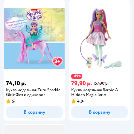
49
−
%
74,10 р.
79,90 р.
157,00 р.
Кукла модельная Zuru Sparkle
Кукла модельная Barbie A
Girlz Фея и единорог
Hidden Magic Глиф
5
4,9
В корзину
В корзину