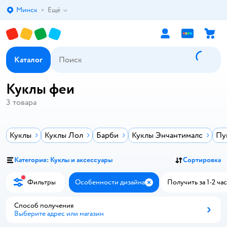
Минск
Ещё
Выбор адреса доставки.
Каталог
Куклы феи
3
товара
Куклы
Куклы Лол
Барби
Куклы Энчантималс
Пу
Категория: Куклы и аксессуары
Сортировка
Фильтры
Особенности дизайна
Получить за 1-2 час
Закрыть
Способ получения
Выберите адрес или магазин
Способ получения