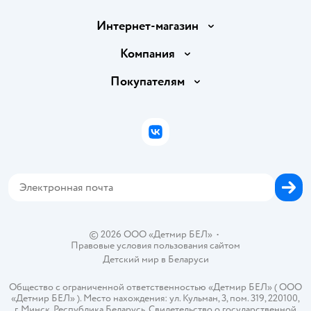
Интернет-магазин
Доставка и оплата
Компания
Обмен и возврат товара
Вакансии
Покупателям
Правила продажи
Подарочные карты
Политика конфиденциальности
Бонусные карты
Политика использования файлов cookie
ВКонтакте
Блог
Обратная связь
Магазины сети
Карта сайта
© 2026 ООО «Детмир БЕЛ»
•
Правовые условия пользования сайтом
Детский мир в
Беларуси
Общество с ограниченной ответственностью «Детмир БЕЛ» ( ООО
«Детмир БЕЛ» ). Место нахождения: ул. Кульман, 3, пом. 319, 220100,
г. Минск, Республика Беларусь. Свидетельство о государственной