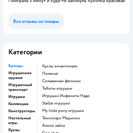
Поиграла 5 минут и куда-то закинула. Куколка красивая
Все отзывы на товары
Категории
Бренды
Куклы энчантималс
Игрушечное
Полесье
оружие
Сильваниан фемилис
Игрушечный
Тоботы игрушки
транспорт
Игрушки Инфинити Надо
Игрушки
Stellar игрушки
Коллекции
my little pony игрушки
Конструкторы
Настольные
Технопарк Машинки
игры
Алило зайка
Куклы
Goo jit zu