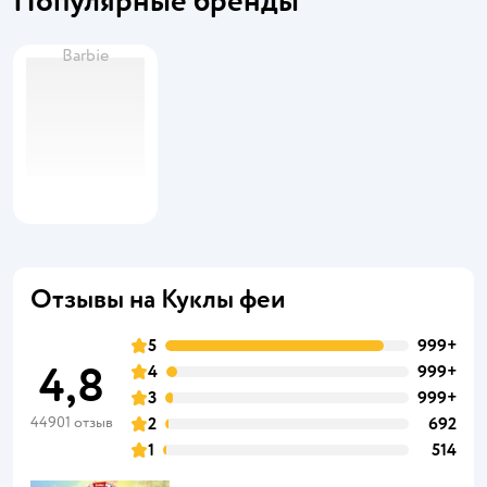
Популярные бренды
Barbie
Отзывы на Куклы феи
5
999+
4,8
4
999+
3
999+
44901 отзыв
2
692
1
514