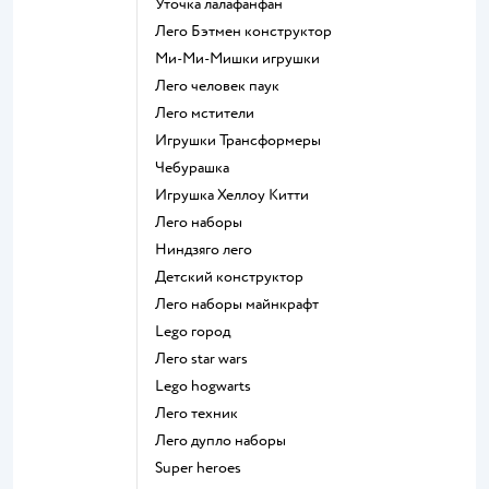
Уточка лалафанфан
Лего Бэтмен конструктор
Ми-Ми-Мишки игрушки
Лего человек паук
Лего мстители
Игрушки Трансформеры
Чебурашка
Игрушка Хеллоу Китти
Лего наборы
Ниндзяго лего
Детский конструктор
Лего наборы майнкрафт
Lego город
Лего star wars
Lego hogwarts
Лего техник
Лего дупло наборы
Super heroes