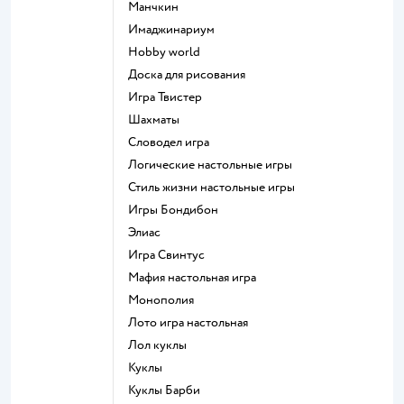
Манчкин
Имаджинариум
Hobby world
Доска для рисования
Игра Твистер
Шахматы
Словодел игра
Логические настольные игры
Стиль жизни настольные игры
Игры Бондибон
Элиас
Игра Свинтус
Мафия настольная игра
Монополия
Лото игра настольная
Лол куклы
Куклы
Куклы Барби