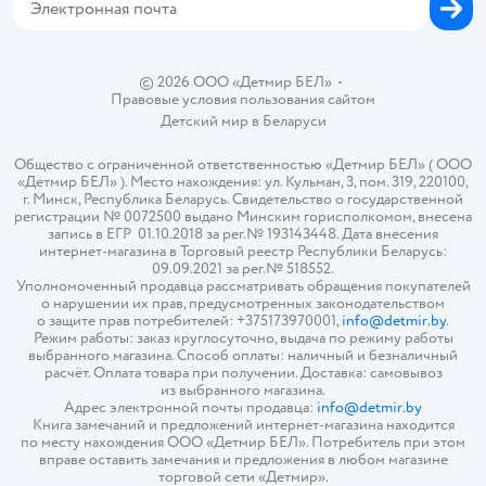
© 2026 ООО «Детмир БЕЛ»
•
Правовые условия пользования сайтом
Детский мир в
Беларуси
Общество с ограниченной ответственностью «Детмир БЕЛ» ( ООО
«Детмир БЕЛ» ). Место нахождения: ул. Кульман, 3, пом. 319, 220100,
г. Минск, Республика Беларусь. Свидетельство о государственной
регистрации № 0072500 выдано Минским горисполкомом, внесена
запись в ЕГР 01.10.2018 за рег.№ 193143448. Дата внесения
интернет-магазина в Торговый реестр Республики Беларусь:
09.09.2021 за рег.№ 518552.
Уполномоченный продавца рассматривать обращения покупателей
о нарушении их прав, предусмотренных законодательством
о защите прав потребителей: +375173970001,
info@detmir.by
.
Режим работы: заказ круглосуточно, выдача по режиму работы
выбранного магазина. Способ оплаты: наличный и безналичный
расчёт. Оплата товара при получении. Доставка: самовывоз
из выбранного магазина.
Адрес электронной почты продавца:
info@detmir.by
Книга замечаний и предложений интернет-магазина находится
по месту нахождения ООО «Детмир БЕЛ». Потребитель при этом
вправе оставить замечания и предложения в любом магазине
торговой сети «Детмир».