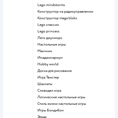
Lego mindstorms
Конструктор на радиоуправлении
Конструктор mega bloks
Lego классик
Lego princess
Лего джуниорс
Настольные игры
Манчкин
Имаджинариум
Hobby world
Доска для рисования
Игра Твистер
Шахматы
Словодел игра
Логические настольные игры
Стиль жизни настольные игры
Игры Бондибон
Элиас