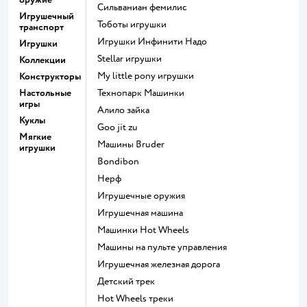
Сильваниан фемилис
Игрушечный
Тоботы игрушки
транспорт
Игрушки Инфинити Надо
Игрушки
Stellar игрушки
Коллекции
my little pony игрушки
Конструкторы
Настольные
Технопарк Машинки
игры
Алило зайка
Куклы
Goo jit zu
Мягкие
Машины Bruder
игрушки
Bondibon
Нерф
Игрушечные оружия
Игрушечная машина
Машинки Hot Wheels
Машины на пульте управления
Игрушечная железная дорога
Детский трек
Hot Wheels треки