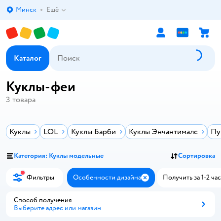
Минск
Ещё
Выбор адреса доставки.
Каталог
Куклы-феи
3
товара
Куклы
LOL
Куклы Барби
Куклы Энчантималс
Пу
Категория: Куклы модельные
Сортировка
Фильтры
Особенности дизайна
Получить за 1-2 час
Закрыть
Способ получения
Выберите адрес или магазин
Способ получения