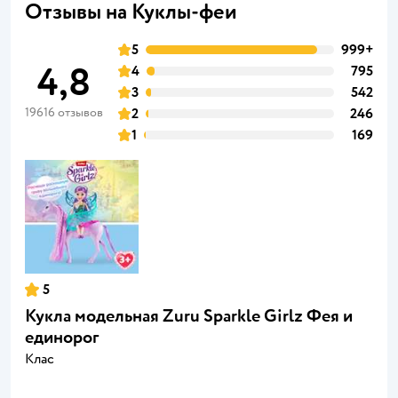
Отзывы на Куклы-феи
5
999+
4,8
4
795
3
542
19616 отзывов
2
246
1
169
5
Кукла модельная Zuru Sparkle Girlz Фея и
единорог
Клас