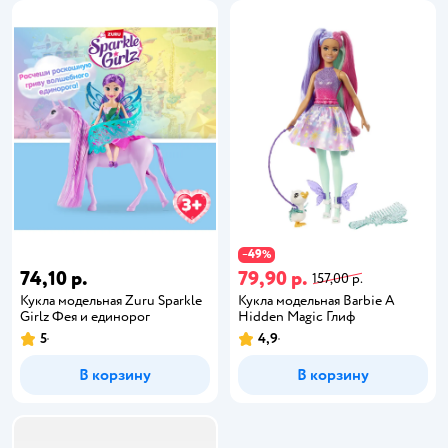
49
−
%
74,10 р.
79,90 р.
157,00 р.
Кукла модельная Zuru Sparkle
Кукла модельная Barbie A
Girlz Фея и единорог
Hidden Magic Глиф
5
4,9
В корзину
В корзину