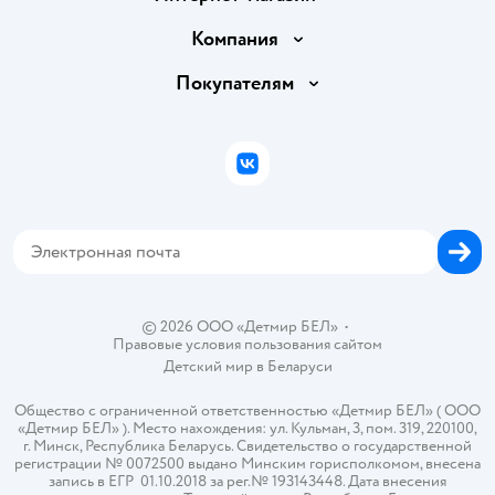
Доставка и оплата
Компания
Обмен и возврат товара
Вакансии
Покупателям
Правила продажи
Подарочные карты
Политика конфиденциальности
Бонусные карты
Политика использования файлов cookie
ВКонтакте
Блог
Обратная связь
Магазины сети
Карта сайта
© 2026 ООО «Детмир БЕЛ»
•
Правовые условия пользования сайтом
Детский мир в
Беларуси
Общество с ограниченной ответственностью «Детмир БЕЛ» ( ООО
«Детмир БЕЛ» ). Место нахождения: ул. Кульман, 3, пом. 319, 220100,
г. Минск, Республика Беларусь. Свидетельство о государственной
регистрации № 0072500 выдано Минским горисполкомом, внесена
запись в ЕГР 01.10.2018 за рег.№ 193143448. Дата внесения