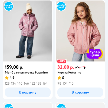
28
−
%
159,00 р.
32,00 р.
45,00 р.
Мембранная куртка Futurino
Куртка Futurino
4,9
5
128
134
140
146
152
158
164
98
104
110
В корзину
В корзину