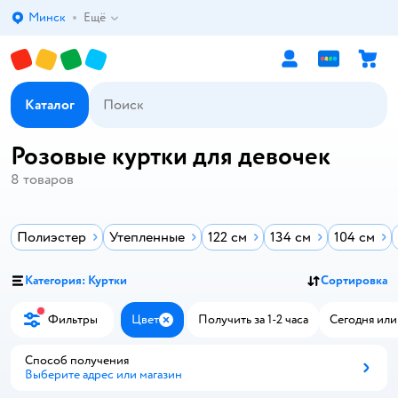
Минск
Ещё
Выбор адреса доставки.
Каталог
Розовые куртки для девочек
8
товаров
Полиэстер
Утепленные
122 см
134 см
104 см
Категория: Куртки
Сортировка
Фильтры
Цвет
Получить за 1-2 часа
Сегодня или
Закрыть
Способ получения
Выберите адрес или магазин
Способ получения