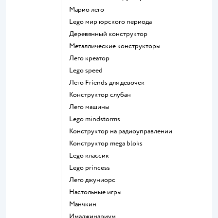
Марио лего
Lego мир юрского периода
Деревянный конструктор
Металлические конструкторы
Лего креатор
Lego speed
Лего Friends для девочек
Конструктор слубан
Лего машины
Lego mindstorms
Конструктор на радиоуправлении
Конструктор mega bloks
Lego классик
Lego princess
Лего джуниорс
Настольные игры
Манчкин
Имаджинариум