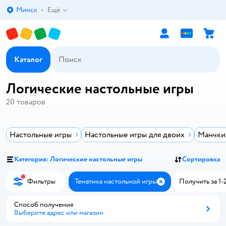
Минск
Ещё
Выбор адреса доставки.
Каталог
Логические настольные игры
20
товаров
Настольные игры
Настольные игры для двоих
Манчкин
Категория: Логические настольные игры
Сортировка
Фильтры
Тематика настольной игры
Получить за 1-2
Закрыть
Способ получения
Выберите адрес или магазин
Способ получения