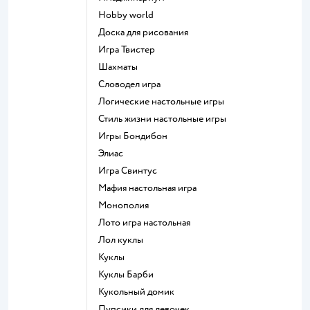
Hobby world
Доска для рисования
Игра Твистер
Шахматы
Словодел игра
Логические настольные игры
Стиль жизни настольные игры
Игры Бондибон
Элиас
Игра Свинтус
Мафия настольная игра
Монополия
Лото игра настольная
Лол куклы
Куклы
Куклы Барби
Кукольный домик
Пупсики для девочек