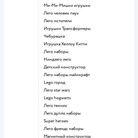
Ми-Ми-Мишки игрушки
Лего человек паук
Лего мстители
Игрушки Трансформеры
Чебурашка
Игрушка Хеллоу Китти
Лего наборы
Ниндзяго лего
Детский конструктор
Лего наборы майнкрафт
Lego город
Лего star wars
Lego hogwarts
Лего техник
Лего дупло наборы
Super heroes
Лего френдс наборы
Магнитный конструктор