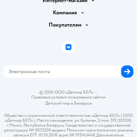
Интернет-магазин
Доставка и оплата
Компания
Обмен и возврат товара
Вакансии
Покупателям
Правила продажи
Подарочные карты
Политика конфиденциальности
Бонусные карты
Политика использования файлов cookie
ВКонтакте
Блог
Обратная связь
Магазины сети
Карта сайта
© 2026 ООО «Детмир БЕЛ»
•
Правовые условия пользования сайтом
Детский мир в
Беларуси
Общество с ограниченной ответственностью «Детмир БЕЛ» ( ООО
«Детмир БЕЛ» ). Место нахождения: ул. Кульман, 3, пом. 319, 220100,
г. Минск, Республика Беларусь. Свидетельство о государственной
регистрации № 0072500 выдано Минским горисполкомом, внесена
запись в ЕГР 01.10.2018 за рег.№ 193143448. Дата внесения