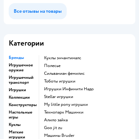
Все отзывы на товары
Категории
Бренды
Куклы энчантималс
Игрушечное
Полесье
оружие
Сильваниан фемилис
Игрушечный
Тоботы игрушки
транспорт
Игрушки Инфинити Надо
Игрушки
Stellar игрушки
Коллекции
my little pony игрушки
Конструкторы
Настольные
Технопарк Машинки
игры
Алило зайка
Куклы
Goo jit zu
Мягкие
Машины Bruder
игрушки