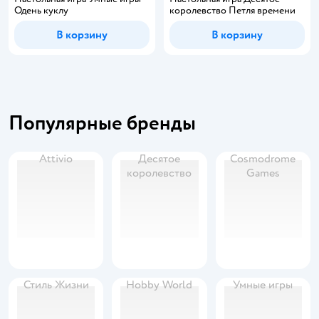
Одень куклу
королевство Петля времени
В корзину
В корзину
Популярные бренды
Attivio
Десятое
Cosmodrome
королевство
Games
Стиль Жизни
Hobby World
Умные игры