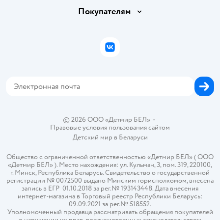
Обмен и возврат товара
Вакансии
Покупателям
Правила продажи
Подарочные карты
Политика конфиденциальности
Бонусные карты
Политика использования файлов cookie
ВКонтакте
Блог
Обратная связь
Магазины сети
Карта сайта
© 2026 ООО «Детмир БЕЛ»
•
Правовые условия пользования сайтом
Детский мир в
Беларуси
Общество с ограниченной ответственностью «Детмир БЕЛ» ( ООО
«Детмир БЕЛ» ). Место нахождения: ул. Кульман, 3, пом. 319, 220100,
г. Минск, Республика Беларусь. Свидетельство о государственной
регистрации № 0072500 выдано Минским горисполкомом, внесена
запись в ЕГР 01.10.2018 за рег.№ 193143448. Дата внесения
интернет-магазина в Торговый реестр Республики Беларусь:
09.09.2021 за рег.№ 518552.
Уполномоченный продавца рассматривать обращения покупателей
о нарушении их прав, предусмотренных законодательством