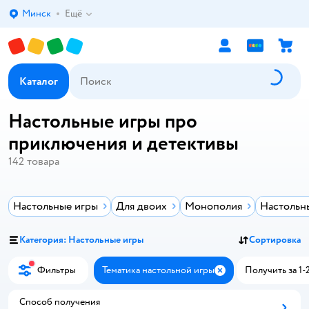
Минск
Ещё
Выбор адреса доставки.
Каталог
Настольные игры про
приключения и детективы
142
товара
Настольные игры
Для двоих
Монополия
Настольн
Категория: Настольные игры
Сортировка
Фильтры
Тематика настольной игры
Получить за 1-2
Закрыть
Способ получения