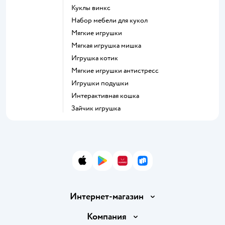
Куклы винкс
Набор мебели для кукол
Мягкие игрушки
Мягкая игрушка мишка
Игрушка котик
Мягкие игрушки антистресс
Игрушки подушки
Интерактивная кошка
Зайчик игрушка
App Store
Google Play
AppGallery
RuStore
Интернет-магазин
Доставка и оплата
Компания