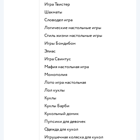
Игра Твистер
Шахматы
Словодел игра
Логические настольные игры
Стиль жизни настольные игры
Игры Бондибон
Элиас
Игра Свинтус
Мафия настольная игра
Монополия
Лото игра настольная
Лол куклы
Куклы
Куклы Барби
Кукольный домик
Пупсики для девочек
Одежда для кукол
Игрушечная коляска для кукол