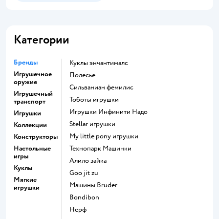
Категории
Бренды
Куклы энчантималс
Игрушечное
Полесье
оружие
Сильваниан фемилис
Игрушечный
Тоботы игрушки
транспорт
Игрушки Инфинити Надо
Игрушки
Stellar игрушки
Коллекции
my little pony игрушки
Конструкторы
Настольные
Технопарк Машинки
игры
Алило зайка
Куклы
Goo jit zu
Мягкие
Машины Bruder
игрушки
Bondibon
Нерф