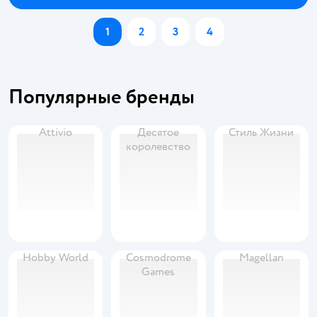
1
2
3
4
Популярные бренды
Attivio
Десятое
Стиль Жизни
королевство
Hobby World
Cosmodrome
Magellan
Games