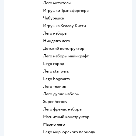
Лего мстители
Игрушки Трансформеры
Чебурашка
Игрушка Хеллоу Китти
Лего наборы
Ниндзяго лего
Детский конструктор
Лего наборы майнкрафт
Lego город
Лего star wars
Lego hogwarts
Лего техник
Лего дупло наборы
Super heroes
Лего френдс наборы
Магнитный конструктор
Марио лего
Lego мир юрского периода