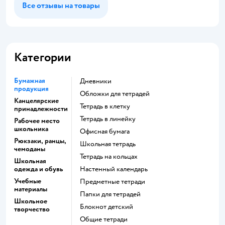
Все отзывы на товары
Категории
Бумажная
Дневники
продукция
Обложки для тетрадей
Канцелярские
Тетрадь в клетку
принадлежности
Тетрадь в линейку
Рабочее место
школьника
Офисная бумага
Рюкзаки, ранцы,
Школьная тетрадь
чемоданы
Тетрадь на кольцах
Школьная
одежда и обувь
Настенный календарь
Учебные
Предметные тетради
материалы
Папки для тетрадей
Школьное
Блокнот детский
творчество
Общие тетради