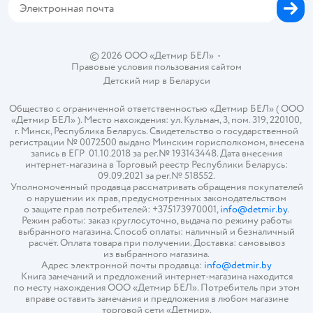
© 2026 ООО «Детмир БЕЛ»
•
Правовые условия пользования сайтом
Детский мир в
Беларуси
Общество с ограниченной ответственностью «Детмир БЕЛ» ( ООО
«Детмир БЕЛ» ). Место нахождения: ул. Кульман, 3, пом. 319, 220100,
г. Минск, Республика Беларусь. Свидетельство о государственной
регистрации № 0072500 выдано Минским горисполкомом, внесена
запись в ЕГР 01.10.2018 за рег.№ 193143448. Дата внесения
интернет-магазина в Торговый реестр Республики Беларусь:
09.09.2021 за рег.№ 518552.
Уполномоченный продавца рассматривать обращения покупателей
о нарушении их прав, предусмотренных законодательством
о защите прав потребителей: +375173970001,
info@detmir.by
.
Режим работы: заказ круглосуточно, выдача по режиму работы
выбранного магазина. Способ оплаты: наличный и безналичный
расчёт. Оплата товара при получении. Доставка: самовывоз
из выбранного магазина.
Адрес электронной почты продавца:
info@detmir.by
Книга замечаний и предложений интернет-магазина находится
по месту нахождения ООО «Детмир БЕЛ». Потребитель при этом
вправе оставить замечания и предложения в любом магазине
торговой сети «Детмир».