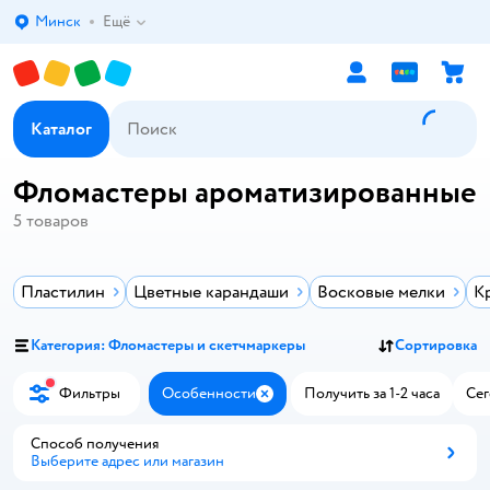
Минск
Ещё
Выбор адреса доставки.
Каталог
Фломастеры ароматизированные
5
товаров
Пластилин
Цветные карандаши
Восковые мелки
К
Категория: Фломастеры и скетчмаркеры
Сортировка
Фильтры
Особенности
Получить за 1-2 часа
Сег
Закрыть
Способ получения
Выберите адрес или магазин
Способ получения