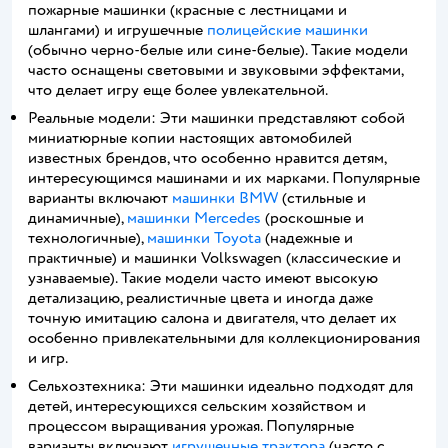
пожарные машинки (красные с лестницами и
шлангами) и игрушечные
полицейские машинки
(обычно черно-белые или сине-белые). Такие модели
часто оснащены световыми и звуковыми эффектами,
что делает игру еще более увлекательной.
Реальные модели: Эти машинки представляют собой
миниатюрные копии настоящих автомобилей
известных брендов, что особенно нравится детям,
интересующимся машинами и их марками. Популярные
варианты включают
машинки BMW
(стильные и
динамичные),
машинки Mercedes
(роскошные и
технологичные),
машинки Toyota
(надежные и
практичные) и машинки Volkswagen (классические и
узнаваемые). Такие модели часто имеют высокую
детализацию, реалистичные цвета и иногда даже
точную имитацию салона и двигателя, что делает их
особенно привлекательными для коллекционирования
и игр.
Сельхозтехника: Эти машинки идеально подходят для
детей, интересующихся сельским хозяйством и
процессом выращивания урожая. Популярные
варианты включают
игрушечные трактора
(часто с