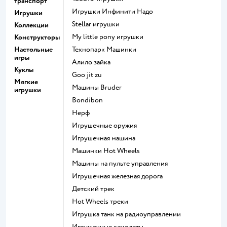
транспорт
Игрушки Инфинити Надо
Игрушки
Stellar игрушки
Коллекции
my little pony игрушки
Конструкторы
Настольные
Технопарк Машинки
игры
Алило зайка
Куклы
Goo jit zu
Мягкие
Машины Bruder
игрушки
Bondibon
Нерф
Игрушечные оружия
Игрушечная машина
Машинки Hot Wheels
Машины на пульте управления
Игрушечная железная дорога
Детский трек
Hot Wheels треки
Игрушка танк на радиоуправлении
Игрушечные самолеты