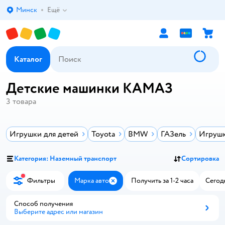
Минск
Ещё
Выбор адреса доставки.
Каталог
Детские машинки КАМАЗ
3
товара
Игрушки для детей
Toyota
BMW
ГАЗель
Игрушк
Категория: Наземный транспорт
Сортировка
Фильтры
Марка авто
Получить за 1-2 часа
Сегод
Закрыть
Способ получения
Выберите адрес или магазин
Способ получения