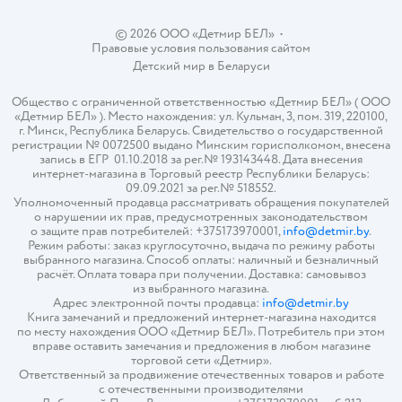
© 2026 ООО «Детмир БЕЛ»
•
Правовые условия пользования сайтом
Детский мир в
Беларуси
Общество с ограниченной ответственностью «Детмир БЕЛ» ( ООО
«Детмир БЕЛ» ). Место нахождения: ул. Кульман, 3, пом. 319, 220100,
г. Минск, Республика Беларусь. Свидетельство о государственной
регистрации № 0072500 выдано Минским горисполкомом, внесена
запись в ЕГР 01.10.2018 за рег.№ 193143448. Дата внесения
интернет-магазина в Торговый реестр Республики Беларусь:
09.09.2021 за рег.№ 518552.
Уполномоченный продавца рассматривать обращения покупателей
о нарушении их прав, предусмотренных законодательством
о защите прав потребителей: +375173970001,
info@detmir.by
.
Режим работы: заказ круглосуточно, выдача по режиму работы
выбранного магазина. Способ оплаты: наличный и безналичный
расчёт. Оплата товара при получении. Доставка: самовывоз
из выбранного магазина.
Адрес электронной почты продавца:
info@detmir.by
Книга замечаний и предложений интернет-магазина находится
по месту нахождения ООО «Детмир БЕЛ». Потребитель при этом
вправе оставить замечания и предложения в любом магазине
торговой сети «Детмир».
Ответственный за продвижение отечественных товаров и работе
с отечественными производителями