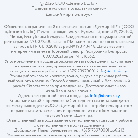
© 2026 ООО «Детмир БЕЛ»
•
Правовые условия пользования сайтом
Детский мир в
Беларуси
Общество с ограниченной ответственностью «Детмир БЕЛ» ( ООО
«Детмир БЕЛ» ). Место нахождения: ул. Кульман, 3, пом. 319, 220100,
г. Минск, Республика Беларусь. Свидетельство о государственной
регистрации № 0072500 выдано Минским горисполкомом, внесена
запись в ЕГР 01.10.2018 за рег.№ 193143448. Дата внесения
интернет-магазина в Торговый реестр Республики Беларусь:
09.09.2021 за рег.№ 518552.
Уполномоченный продавца рассматривать обращения покупателей
о нарушении их прав, предусмотренных законодательством
о защите прав потребителей: +375173970001,
info@detmir.by
.
Режим работы: заказ круглосуточно, выдача по режиму работы
выбранного магазина. Способ оплаты: наличный и безналичный
расчёт. Оплата товара при получении. Доставка: самовывоз
из выбранного магазина.
Адрес электронной почты продавца:
info@detmir.by
Книга замечаний и предложений интернет-магазина находится
по месту нахождения ООО «Детмир БЕЛ». Потребитель при этом
вправе оставить замечания и предложения в любом магазине
торговой сети «Детмир».
Ответственный за продвижение отечественных товаров и работе
с отечественными производителями
Добрицкий Павел Валерьевич тел. +375173970001 доб.213
Уполномоченный по защите прав потребителей: отдел торговли