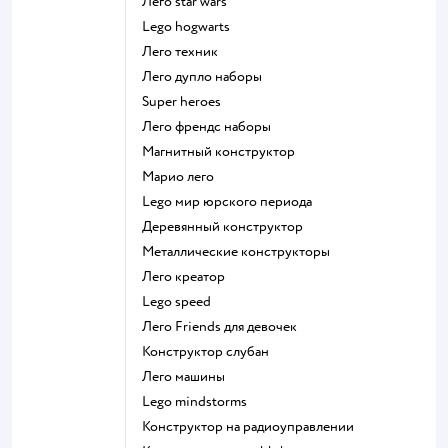
Лего star wars
Lego hogwarts
Лего техник
Лего дупло наборы
Super heroes
Лего френдс наборы
Магнитный конструктор
Марио лего
Lego мир юрского периода
Деревянный конструктор
Металлические конструкторы
Лего креатор
Lego speed
Лего Friends для девочек
Конструктор слубан
Лего машины
Lego mindstorms
Конструктор на радиоуправлении