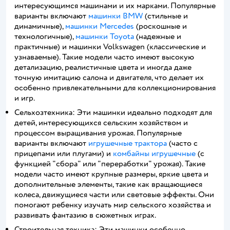
интересующимся машинами и их марками. Популярные
варианты включают
машинки BMW
(стильные и
динамичные),
машинки Mercedes
(роскошные и
технологичные),
машинки Toyota
(надежные и
практичные) и машинки Volkswagen (классические и
узнаваемые). Такие модели часто имеют высокую
детализацию, реалистичные цвета и иногда даже
точную имитацию салона и двигателя, что делает их
особенно привлекательными для коллекционирования
и игр.
Сельхозтехника: Эти машинки идеально подходят для
детей, интересующихся сельским хозяйством и
процессом выращивания урожая. Популярные
варианты включают
игрушечные трактора
(часто с
прицепами или плугами) и
комбайны игрушечные
(с
функцией "сбора" или "переработки" урожая). Такие
модели часто имеют крупные размеры, яркие цвета и
дополнительные элементы, такие как вращающиеся
колеса, движущиеся части или световые эффекты. Они
помогают ребенку изучать мир сельского хозяйства и
развивать фантазию в сюжетных играх.
Строительная техника: Эти машинки особенно