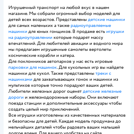
Игрушечный транспорт на любой вкус в нашем
магазине. Мы собрали огромный выбор моделей для
детей всех возрастов. Представлены
детские машинки
для самых маленьких а также
радиоуправляемые
машинки
для юных гонщиков. В продаже есть
игрушки
на радиоуправлении
которые подарят массу
впечатлений. Для любителей авиации и водного мира
мы предлагаем игрушечные самолеты вертолеты
космические корабли и катера.
Для поклонников автопарков у нас есть игровые
парковки для машинок
. Для кукольных игр вы найдете
машинки для кукол. Также представлены
треки с
машинками
для захватывающих гонок и машинки из
мультиков которые точно порадуют ваших детей.
Любители железных дорог оценят
детские железные
дороги
и железнодорожные наборы. Они включают
поезда станции и дополнительные аксессуары чтобы
создать целый мир приключений.
Все игрушки изготовлены из качественных материалов
и безопасны для детей. Каждая модель продумана до
мельчайших деталей чтобы радовать ваших малышей
долгое время. Для вашего удобства на сайте