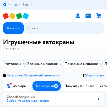
Минск
Ещё
Выбор адреса доставки.
Каталог
Игрушечные автокраны
7
товаров
Автовозы
Военные машинки
Пожарные машинки
Л
Категория: Игрушечный транспорт
Сортировка
Фильтры
Тип игрушки
Получить за 1-2 часа
Сего
Закрыть
Способ получения
Выберите адрес или магазин
Способ получения