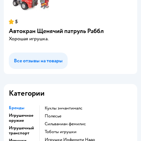
5
Автокран Щенячий патруль Раббл
Хорошая игрушка.
Все отзывы на товары
Категории
Бренды
Куклы энчантималс
Игрушечное
Полесье
оружие
Сильваниан фемилис
Игрушечный
Тоботы игрушки
транспорт
Игрушки Инфинити Надо
Игрушки