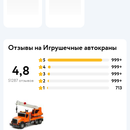
Отзывы на Игрушечные автокраны
5
999+
4,8
4
999+
3
999+
51287 отзывов
2
999+
1
713