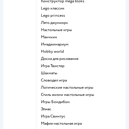
Конструктор mega bloks
Lego классик
Lego princess
Лего джуниорс
Настольные игры
Манчкин
Имаджинариум
Hobby world
Доска для рисования
Игра Твистер
Шахматы
Словодел игра
Логические настольные игры
Стиль жизни настольные игры
Игры Бондибон
Элиас
Игра Свинтус
Мафия настольная игра