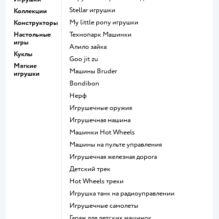
Stellar игрушки
Коллекции
my little pony игрушки
Конструкторы
Настольные
Технопарк Машинки
игры
Алило зайка
Куклы
Goo jit zu
Мягкие
Машины Bruder
игрушки
Bondibon
Нерф
Игрушечные оружия
Игрушечная машина
Машинки Hot Wheels
Машины на пульте управления
Игрушечная железная дорога
Детский трек
Hot Wheels треки
Игрушка танк на радиоуправлении
Игрушечные самолеты
Гараж для детских машинок