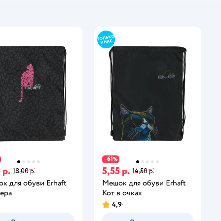
61
−
%
 р.
5,55 р.
18,00 р.
14,50 р.
к для обуви Erhaft
Мешок для обуви Erhaft
ера
Кот в очках
4,9