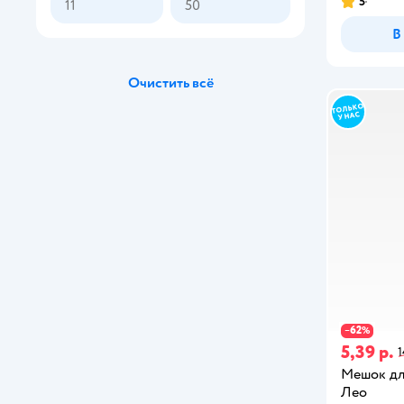
5
оранжевый
В
бирюзовый
Очистить всё
62
−
%
5,39 р.
1
Мешок для
Лео