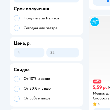
В
Срок получения
Получить за 1-2 часа
Сегодня или завтра
Цена, р.
Скидка
От 10% и выше
61
−
%
5,59 р.
1
От 30% и выше
Мешок для
Скорость
От 50% и выше
5