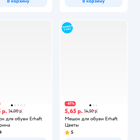
В корзину
В корзину
61
−
%
 р.
5,65 р.
14,00 р.
14,50 р.
к для обуви Erhaft
Мешок для обуви Erhaft
рина
Цветы
9
5