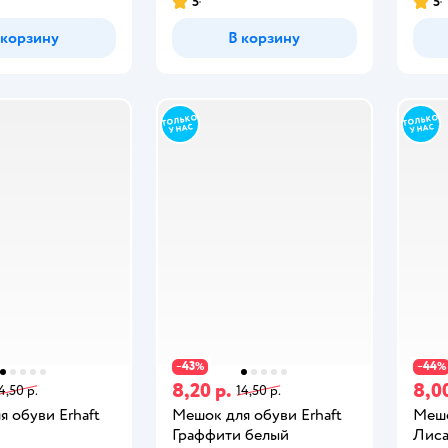
5
5
 корзину
В корзину
43
44
−
%
−
%
8,20 р.
8,00
4,50 р.
14,50 р.
 обуви Erhaft
Мешок для обуви Erhaft
Мешо
Граффити белый
Лис