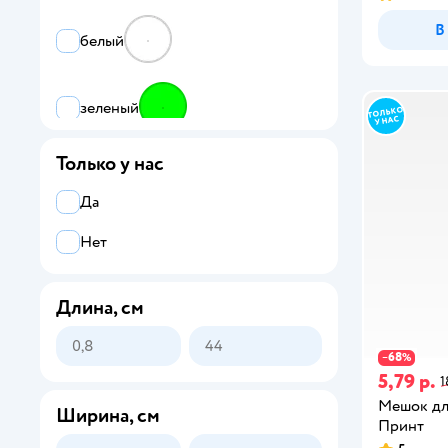
В
белый
зеленый
Только у нас
многоцветный
Да
синий
Нет
Длина, см
красный
68
−
%
фиолетовый
5,79 р.
1
черный
Мешок для
Ширина, см
Принт
желтый