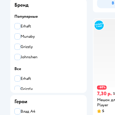
В
Бренд
Популярные
Erhaft
Munaby
Grizzly
Johnshen
Все
Erhaft
60
−
%
Grizzly
7,30 р.
1
Johnshen
Мешок для
Герои
Player
Munaby
5
Влад А4