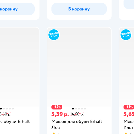
 корзину
В корзину
62
61
−
%
−
%
5,39 р.
5,65
8,60 р.
14,50 р.
 обуви Erhaft
Мешок для обуви Erhaft
Мешо
Лев
Клет