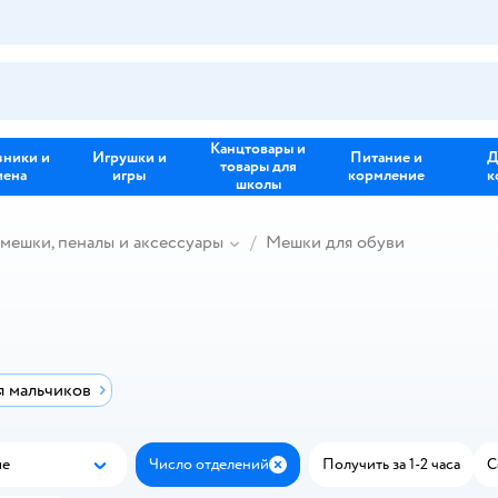
Канцтовары и
зники и
Игрушки и
Питание и
Д
товары для
иена
игры
кормление
к
школы
 мешки, пеналы и аксессуары
Мешки для обуви
я мальчиков
ые
Число отделений
Получить за 1-2 часа
С
Популярные
Закрыть