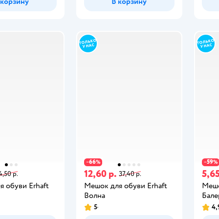
 корзину
В корзину
66
59
−
%
−
%
12,60 р.
5,65
4,50 р.
37,40 р.
 обуви Erhaft
Мешок для обуви Erhaft
Мешо
Волна
Бале
5
4,