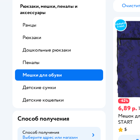
Очистит
Рюкзаки, мешки, пеналы и
аксессуары
Ранцы
Рюкзаки
Дошкольные рюкзаки
Пеналы
Мешки для обуви
Детские сумки
Детские кошельки
62
−
%
6,89 р.
Мешок для
Способ получения
START
5
Способ получения
Выберите адрес или магазин
Способ получения