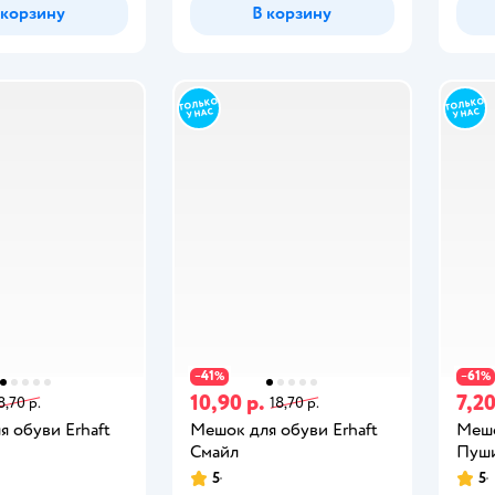
 корзину
В корзину
41
61
−
%
−
%
10,90 р.
7,20
8,70 р.
18,70 р.
 обуви Erhaft
Мешок для обуви Erhaft
Мешо
Смайл
Пуш
5
5