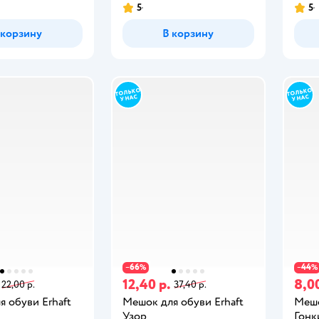
5
5
 корзину
В корзину
66
44
−
%
−
%
12,40 р.
8,00
22,00 р.
37,40 р.
 обуви Erhaft
Мешок для обуви Erhaft
Мешо
Узор
Гонк