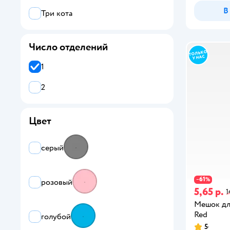
В
Три кота
Число отделений
1
2
Цвет
серый
61
−
%
розовый
5,65 р.
1
Мешок для
Red
голубой
5