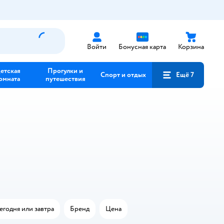
Войти
Бонусная карта
Корзина
етская
Прогулки и
Спорт и отдых
Ещё 7
омната
путешествия
егодня или завтра
Бренд
Цена