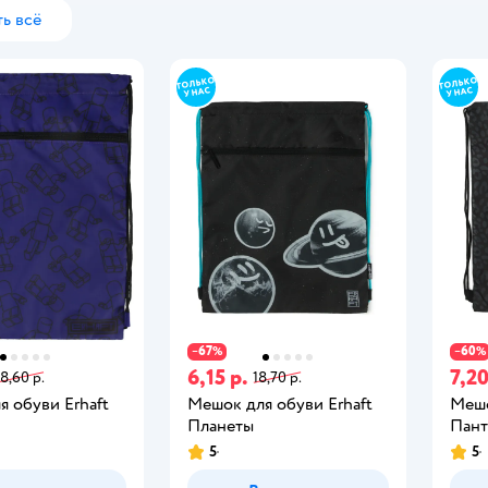
ь всё
67
60
−
%
−
%
6,15 р.
7,20
18,60 р.
18,70 р.
 обуви Erhaft
Мешок для обуви Erhaft
Мешо
Планеты
Пант
5
5