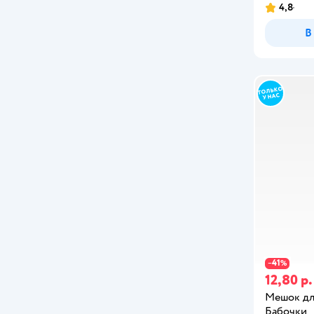
4,8
В
41
−
%
12,80 р.
Мешок для
Бабочки