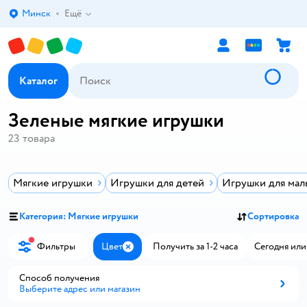
Минск
Ещё
Выбор адреса доставки.
Каталог
Зеленые мягкие игрушки
23
товара
Мягкие игрушки
Игрушки для детей
Игрушки для мал
Категория: Мягкие игрушки
Сортировка
Фильтры
Цвет
Получить за 1-2 часа
Сегодня или
Закрыть
Способ получения
Выберите адрес или магазин
Способ получения