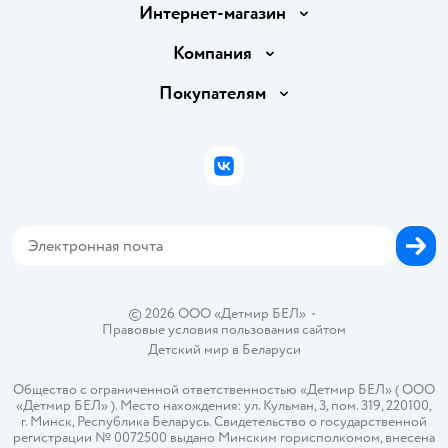
Интернет-магазин
Доставка и оплата
Компания
Обмен и возврат товара
Вакансии
Покупателям
Правила продажи
Подарочные карты
Политика конфиденциальности
Бонусные карты
Политика использования файлов cookie
ВКонтакте
Блог
Обратная связь
Магазины сети
Карта сайта
© 2026 ООО «Детмир БЕЛ»
•
Правовые условия пользования сайтом
Детский мир в
Беларуси
Общество с ограниченной ответственностью «Детмир БЕЛ» ( ООО
«Детмир БЕЛ» ). Место нахождения: ул. Кульман, 3, пом. 319, 220100,
г. Минск, Республика Беларусь. Свидетельство о государственной
регистрации № 0072500 выдано Минским горисполкомом, внесена