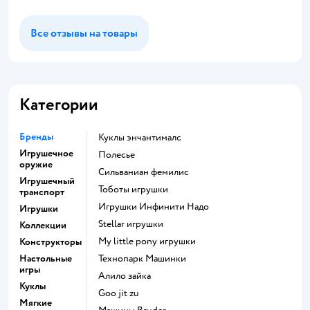
Все отзывы на товары
Категории
Бренды
Куклы энчантималс
Игрушечное
Полесье
оружие
Сильваниан фемилис
Игрушечный
Тоботы игрушки
транспорт
Игрушки Инфинити Надо
Игрушки
Stellar игрушки
Коллекции
my little pony игрушки
Конструкторы
Настольные
Технопарк Машинки
игры
Алило зайка
Куклы
Goo jit zu
Мягкие