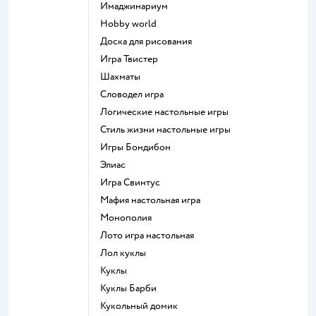
Имаджинариум
Hobby world
Доска для рисования
Игра Твистер
Шахматы
Словодел игра
Логические настольные игры
Стиль жизни настольные игры
Игры Бондибон
Элиас
Игра Свинтус
Мафия настольная игра
Монополия
Лото игра настольная
Лол куклы
Куклы
Куклы Барби
Кукольный домик