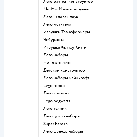
Лего Бэтмен конструктор
Ми-Ми-Мишки игрушки
Лего человек паук
Лего мстители
Игрушки Трансформеры
Чебурашка
Игрушка Хеллоу Китти
Лего наборы
Ниндзяго лего
Детский конструктор
Лего наборы майнкрафт
Lego город
Лего star wars
Lego hogwarts
Лего техник
Лего дупло наборы
Super heroes
Лего френдс наборы