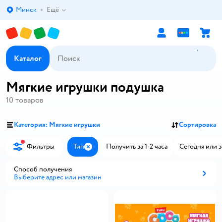
Минск
Ещё
Выбор адреса доставки.
Каталог
Мягкие игрушки подушка
10
товаров
Категория: Мягкие игрушки
Сортировка
Фильтры
Тип
Получить за 1-2 часа
Сегодня или з
Закрыть
Способ получения
Выберите адрес или магазин
Способ получения