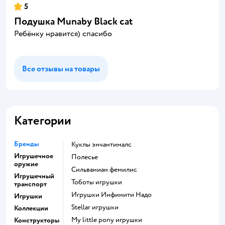
5
Подушка Munaby Black cat
Ребёнку нравится) спасибо
Все отзывы на товары
Категории
Бренды
Куклы энчантималс
Игрушечное
Полесье
оружие
Сильваниан фемилис
Игрушечный
Тоботы игрушки
транспорт
Игрушки Инфинити Надо
Игрушки
Stellar игрушки
Коллекции
my little pony игрушки
Конструкторы