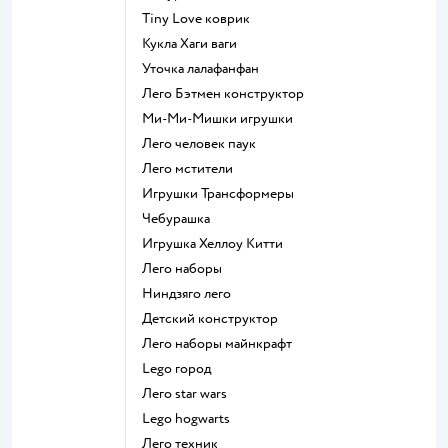
Tiny Love коврик
Кукла Хаги ваги
Уточка лалафанфан
Лего Бэтмен конструктор
Ми-Ми-Мишки игрушки
Лего человек паук
Лего мстители
Игрушки Трансформеры
Чебурашка
Игрушка Хеллоу Китти
Лего наборы
Ниндзяго лего
Детский конструктор
Лего наборы майнкрафт
Lego город
Лего star wars
Lego hogwarts
Лего техник