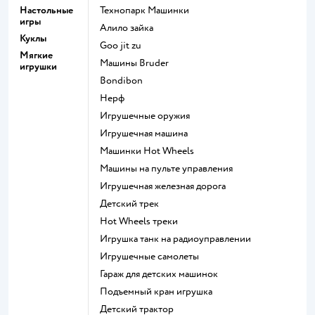
Настольные
Технопарк Машинки
игры
Алило зайка
Куклы
Goo jit zu
Мягкие
Машины Bruder
игрушки
Bondibon
Нерф
Игрушечные оружия
Игрушечная машина
Машинки Hot Wheels
Машины на пульте управления
Игрушечная железная дорога
Детский трек
Hot Wheels треки
Игрушка танк на радиоуправлении
Игрушечные самолеты
Гараж для детских машинок
Подъемный кран игрушка
Детский трактор