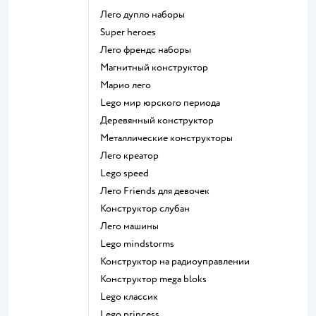
Лего дупло наборы
Super heroes
Лего френдс наборы
Магнитный конструктор
Марио лего
Lego мир юрского периода
Деревянный конструктор
Металлические конструкторы
Лего креатор
Lego speed
Лего Friends для девочек
Конструктор слубан
Лего машины
Lego mindstorms
Конструктор на радиоуправлении
Конструктор mega bloks
Lego классик
Lego princess