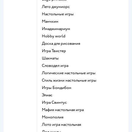
Лего джуниорс
Настольные игры
Манчкин
Имаджинариум
Hobby world
Доска для рисования
Игра Твистер
Шахматы
Словодел игра
Логические настольные игры
Стиль жизни настольные игры
Игры Бондибон
Элиас
Игра Свинтус
Мафия настольная игра
Монополия
Лото игра настольная
Лол куклы