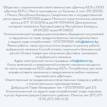
Общество с ограниченной ответственностью «Детмир БЕЛ» ( ООО
«Детмир БЕЛ» ). Место нахождения: ул. Кульман, 3, пом. 319, 220100,
г. Минск, Республика Беларусь. Свидетельство о государственной
регистрации № 0072500 выдано Минским горисполкомом, внесена
запись в ЕГР 01.10.2018 за рег.№ 193143448. Дата внесения
интернет-магазина в Торговый реестр Республики Беларусь:
09.09.2021 за рег.№ 518552.
Уполномоченный продавца рассматривать обращения покупателей
о нарушении их прав, предусмотренных законодательством
о защите прав потребителей: +375173970001,
info@detmir.by
.
Режим работы: заказ круглосуточно, выдача по режиму работы
выбранного магазина. Способ оплаты: наличный и безналичный
расчёт. Оплата товара при получении. Доставка: самовывоз
из выбранного магазина.
Адрес электронной почты продавца:
info@detmir.by
Книга замечаний и предложений интернет-магазина находится
по месту нахождения ООО «Детмир БЕЛ». Потребитель при этом
вправе оставить замечания и предложения в любом магазине
торговой сети «Детмир».
Ответственный за продвижение отечественных товаров и работе
с отечественными производителями
Добрицкий Павел Валерьевич тел. +375173970001 доб.213
Уполномоченный по защите прав потребителей: отдел торговли
и услуг Администрация Советского района г. Минска, тел. (017) 377-
13-93, (017) 318-13-33.