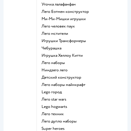
Уточка лалафанфан
Лего Бэтмен конструктор
Ми-Ми-Мишки игрушки
Лего человек паук
Лего мстители
Игрушки Трансформеры
Чебурашка
Игрушка Хеллоу Китти
Лего наборы
Ниндзяго лего
Детский конструктор
Лего наборы майнкрафт
Lego город
Лего star wars
Lego hogwarts
Лего техник
Лего дупло наборы
Super heroes