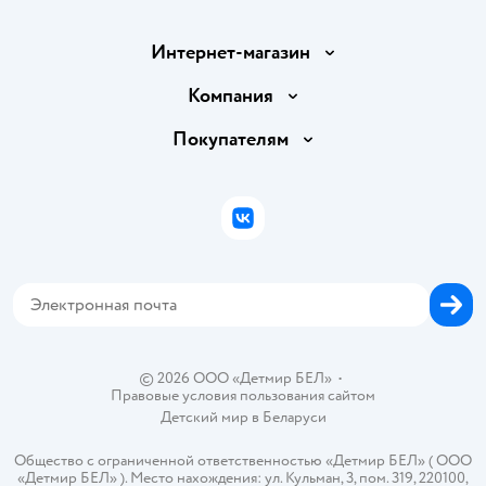
Интернет-магазин
Доставка и оплата
Компания
Обмен и возврат товара
Вакансии
Покупателям
Правила продажи
Подарочные карты
Политика конфиденциальности
Бонусные карты
Политика использования файлов cookie
ВКонтакте
Блог
Обратная связь
Магазины сети
Карта сайта
© 2026 ООО «Детмир БЕЛ»
•
Правовые условия пользования сайтом
Детский мир в
Беларуси
Общество с ограниченной ответственностью «Детмир БЕЛ» ( ООО
«Детмир БЕЛ» ). Место нахождения: ул. Кульман, 3, пом. 319, 220100,