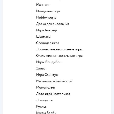
Манчкин
Имаджинариум
Hobby world
Доска для рисования
Игра Твистер
Шахматы
Словодел игра
Логические настольные игры
Стиль жизни настольные игры
Игры Бондибон
Элиас
Игра Свинтус
Мафия настольная игра
Монополия
Лото игра настольная
Лол куклы
Куклы
Куклы Барби