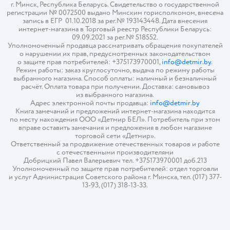
г. Минск, Республика Беларусь. Свидетельство о государственной
регистрации № 0072500 выдано Минским горисполкомом, внесена
запись в ЕГР 01.10.2018 за рег.№ 193143448. Дата внесения
интернет-магазина в Торговый реестр Республики Беларусь:
09.09.2021 за рег.№ 518552.
Уполномоченный продавца рассматривать обращения покупателей
о нарушении их прав, предусмотренных законодательством
о защите прав потребителей: +375173970001,
info@detmir.by
.
Режим работы: заказ круглосуточно, выдача по режиму работы
выбранного магазина. Способ оплаты: наличный и безналичный
расчёт. Оплата товара при получении. Доставка: самовывоз
из выбранного магазина.
Адрес электронной почты продавца:
info@detmir.by
Книга замечаний и предложений интернет-магазина находится
по месту нахождения ООО «Детмир БЕЛ». Потребитель при этом
вправе оставить замечания и предложения в любом магазине
торговой сети «Детмир».
Ответственный за продвижение отечественных товаров и работе
с отечественными производителями
Добрицкий Павел Валерьевич тел. +375173970001 доб.213
Уполномоченный по защите прав потребителей: отдел торговли
и услуг Администрация Советского района г. Минска, тел. (017) 377-
13-93, (017) 318-13-33.