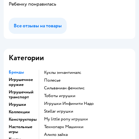
Ребенку понравилась
Все отзывы на товары
Категории
Бренды
Куклы энчантималс
Игрушечное
Полесье
оружие
Сильваниан фемилис
Игрушечный
Тоботы игрушки
транспорт
Игрушки Инфинити Надо
Игрушки
Stellar игрушки
Коллекции
my little pony игрушки
Конструкторы
Настольные
Технопарк Машинки
игры
Алило зайка