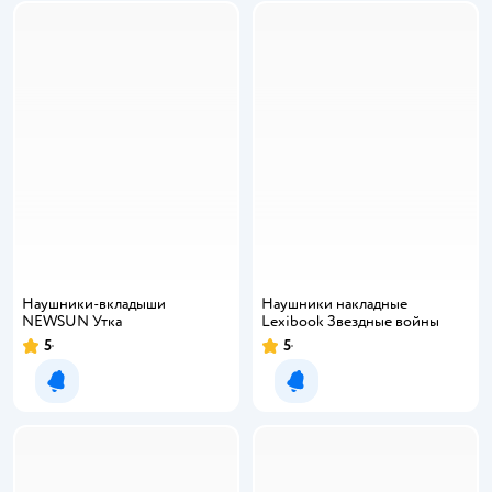
Наушники-вкладыши
Наушники накладные
NEWSUN Утка
Lexibook Звездные войны
5
5
Уведомить о появлении
Уведомить о появлении