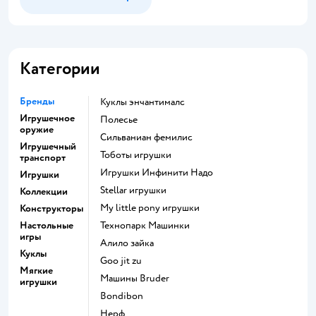
Категории
Бренды
Куклы энчантималс
Игрушечное
Полесье
оружие
Сильваниан фемилис
Игрушечный
Тоботы игрушки
транспорт
Игрушки Инфинити Надо
Игрушки
Stellar игрушки
Коллекции
my little pony игрушки
Конструкторы
Настольные
Технопарк Машинки
игры
Алило зайка
Куклы
Goo jit zu
Мягкие
Машины Bruder
игрушки
Bondibon
Нерф