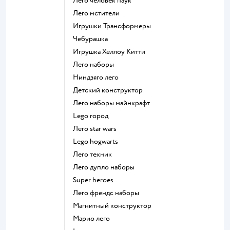
Лего человек паук
Лего мстители
Игрушки Трансформеры
Чебурашка
Игрушка Хеллоу Китти
Лего наборы
Ниндзяго лего
Детский конструктор
Лего наборы майнкрафт
Lego город
Лего star wars
Lego hogwarts
Лего техник
Лего дупло наборы
Super heroes
Лего френдс наборы
Магнитный конструктор
Марио лего