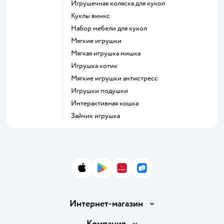
Игрушечная коляска для кукол
Куклы винкс
Набор мебели для кукол
Мягкие игрушки
Мягкая игрушка мишка
Игрушка котик
Мягкие игрушки антистресс
Игрушки подушки
Интерактивная кошка
Зайчик игрушка
App Store
Google Play
AppGallery
RuStore
Интернет-магазин
Доставка и оплата
Компания