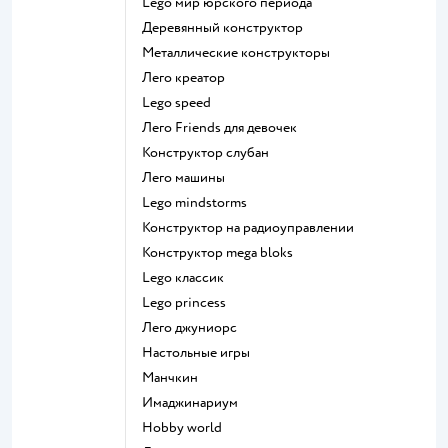
Lego мир юрского периода
Деревянный конструктор
Металлические конструкторы
Лего креатор
Lego speed
Лего Friends для девочек
Конструктор слубан
Лего машины
Lego mindstorms
Конструктор на радиоуправлении
Конструктор mega bloks
Lego классик
Lego princess
Лего джуниорс
Настольные игры
Манчкин
Имаджинариум
Hobby world