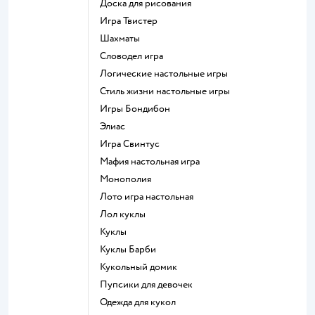
Доска для рисования
Игра Твистер
Шахматы
Словодел игра
Логические настольные игры
Стиль жизни настольные игры
Игры Бондибон
Элиас
Игра Свинтус
Мафия настольная игра
Монополия
Лото игра настольная
Лол куклы
Куклы
Куклы Барби
Кукольный домик
Пупсики для девочек
Одежда для кукол