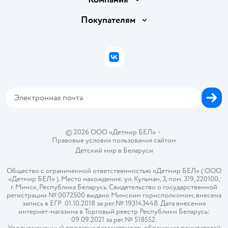
Обмен и возврат товара
Вакансии
Покупателям
Правила продажи
Подарочные карты
Политика конфиденциальности
Бонусные карты
Политика использования файлов cookie
ВКонтакте
Блог
Обратная связь
Магазины сети
Карта сайта
© 2026 ООО «Детмир БЕЛ»
•
Правовые условия пользования сайтом
Детский мир в
Беларуси
Общество с ограниченной ответственностью «Детмир БЕЛ» ( ООО
«Детмир БЕЛ» ). Место нахождения: ул. Кульман, 3, пом. 319, 220100,
г. Минск, Республика Беларусь. Свидетельство о государственной
регистрации № 0072500 выдано Минским горисполкомом, внесена
запись в ЕГР 01.10.2018 за рег.№ 193143448. Дата внесения
интернет-магазина в Торговый реестр Республики Беларусь:
09.09.2021 за рег.№ 518552.
Уполномоченный продавца рассматривать обращения покупателей