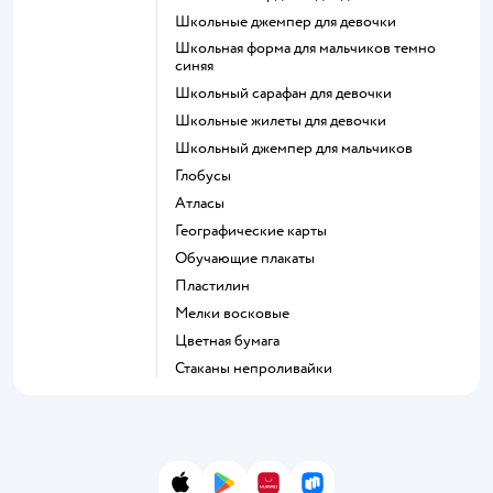
Школьные джемпер для девочки
Школьная форма для мальчиков темно
синяя
Школьный сарафан для девочки
Школьные жилеты для девочки
Школьный джемпер для мальчиков
Глобусы
Атласы
Географические карты
Обучающие плакаты
Пластилин
Мелки восковые
Цветная бумага
Стаканы непроливайки
App Store
Google Play
AppGallery
RuStore