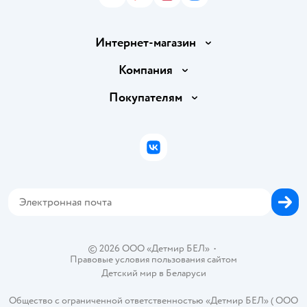
Интернет-магазин
Доставка и оплата
Компания
Обмен и возврат товара
Вакансии
Покупателям
Правила продажи
Подарочные карты
Политика конфиденциальности
Бонусные карты
Политика использования файлов cookie
ВКонтакте
Блог
Обратная связь
Магазины сети
Карта сайта
© 2026 ООО «Детмир БЕЛ»
•
Правовые условия пользования сайтом
Детский мир в
Беларуси
Общество с ограниченной ответственностью «Детмир БЕЛ» ( ООО