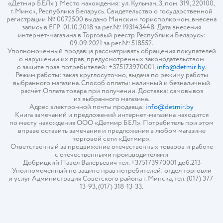
«Детмир БЕЛ» ). Место нахождения: ул. Кульман, 3, пом. 319, 220100,
г. Минск, Республика Беларусь. Свидетельство о государственной
регистрации № 0072500 выдано Минским горисполкомом, внесена
запись в ЕГР 01.10.2018 за рег.№ 193143448. Дата внесения
интернет-магазина в Торговый реестр Республики Беларусь:
09.09.2021 за рег.№ 518552.
Уполномоченный продавца рассматривать обращения покупателей
о нарушении их прав, предусмотренных законодательством
о защите прав потребителей: +375173970001,
info@detmir.by
.
Режим работы: заказ круглосуточно, выдача по режиму работы
выбранного магазина. Способ оплаты: наличный и безналичный
расчёт. Оплата товара при получении. Доставка: самовывоз
из выбранного магазина.
Адрес электронной почты продавца:
info@detmir.by
Книга замечаний и предложений интернет-магазина находится
по месту нахождения ООО «Детмир БЕЛ». Потребитель при этом
вправе оставить замечания и предложения в любом магазине
торговой сети «Детмир».
Ответственный за продвижение отечественных товаров и работе
с отечественными производителями
Добрицкий Павел Валерьевич тел. +375173970001 доб.213
Уполномоченный по защите прав потребителей: отдел торговли
и услуг Администрация Советского района г. Минска, тел. (017) 377-
13-93, (017) 318-13-33.