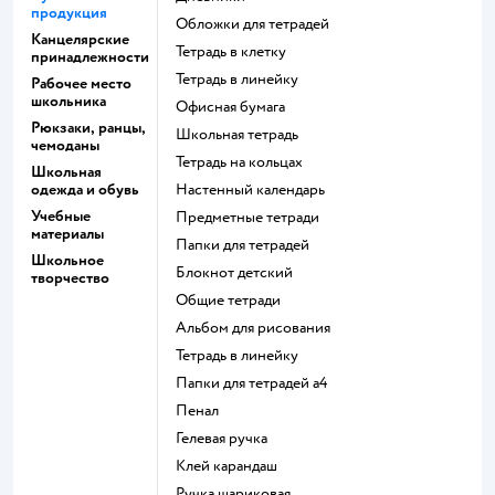
продукция
Обложки для тетрадей
Канцелярские
Тетрадь в клетку
принадлежности
Тетрадь в линейку
Рабочее место
школьника
Офисная бумага
Рюкзаки, ранцы,
Школьная тетрадь
чемоданы
Тетрадь на кольцах
Школьная
одежда и обувь
Настенный календарь
Учебные
Предметные тетради
материалы
Папки для тетрадей
Школьное
Блокнот детский
творчество
Общие тетради
Альбом для рисования
Тетрадь в линейку
Папки для тетрадей а4
Пенал
Гелевая ручка
Клей карандаш
Ручка шариковая