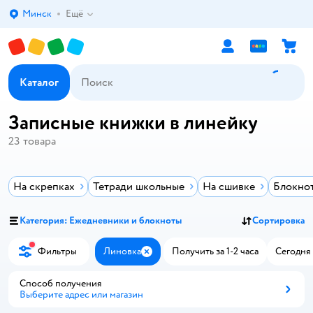
Минск
Ещё
Выбор адреса доставки.
Каталог
Записные книжки в линейку
23
товара
На скрепках
Тетради школьные
На сшивке
Блокно
Категория: Ежедневники и блокноты
Сортировка
Фильтры
Линовка
Получить за 1-2 часа
Сегодня 
Закрыть
Способ получения
Выберите адрес или магазин
Способ получения