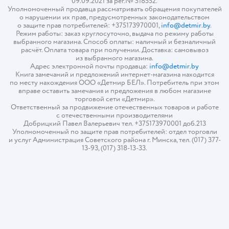
09.09.2021 за рег.№ 518552.
Уполномоченный продавца рассматривать обращения покупателей
о нарушении их прав, предусмотренных законодательством
о защите прав потребителей: +375173970001,
info@detmir.by
.
Режим работы: заказ круглосуточно, выдача по режиму работы
выбранного магазина. Способ оплаты: наличный и безналичный
расчёт. Оплата товара при получении. Доставка: самовывоз
из выбранного магазина.
Адрес электронной почты продавца:
info@detmir.by
Книга замечаний и предложений интернет-магазина находится
по месту нахождения ООО «Детмир БЕЛ». Потребитель при этом
вправе оставить замечания и предложения в любом магазине
торговой сети «Детмир».
Ответственный за продвижение отечественных товаров и работе
с отечественными производителями
Добрицкий Павел Валерьевич тел. +375173970001 доб.213
Уполномоченный по защите прав потребителей: отдел торговли
и услуг Администрация Советского района г. Минска, тел. (017) 377-
13-93, (017) 318-13-33.