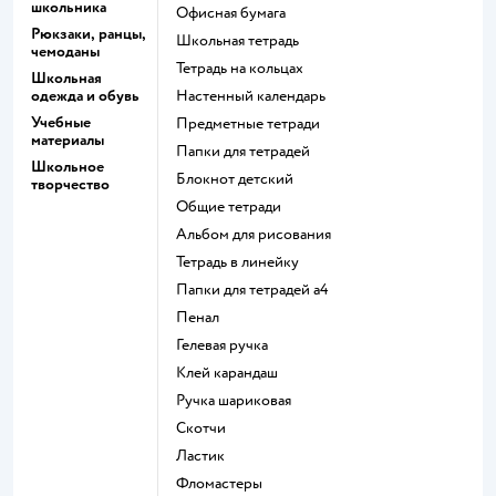
школьника
Офисная бумага
Рюкзаки, ранцы,
Школьная тетрадь
чемоданы
Тетрадь на кольцах
Школьная
одежда и обувь
Настенный календарь
Учебные
Предметные тетради
материалы
Папки для тетрадей
Школьное
Блокнот детский
творчество
Общие тетради
Альбом для рисования
Тетрадь в линейку
Папки для тетрадей а4
Пенал
Гелевая ручка
Клей карандаш
Ручка шариковая
Скотчи
Ластик
Фломастеры