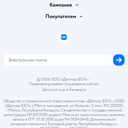
Доставка и оплата
Компания
Обмен и возврат товара
Вакансии
Покупателям
Правила продажи
Подарочные карты
Политика конфиденциальности
Бонусные карты
Политика использования файлов cookie
ВКонтакте
Блог
Обратная связь
Магазины сети
Карта сайта
© 2026 ООО «Детмир БЕЛ»
•
Правовые условия пользования сайтом
Детский мир в
Беларуси
Общество с ограниченной ответственностью «Детмир БЕЛ» ( ООО
«Детмир БЕЛ» ). Место нахождения: ул. Кульман, 3, пом. 319, 220100,
г. Минск, Республика Беларусь. Свидетельство о государственной
регистрации № 0072500 выдано Минским горисполкомом, внесена
запись в ЕГР 01.10.2018 за рег.№ 193143448. Дата внесения
интернет-магазина в Торговый реестр Республики Беларусь: