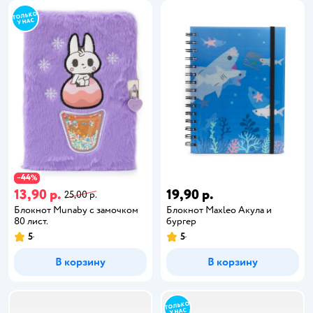
44
−
%
13,90 р.
19,90 р.
25,00 р.
Блокнот Munaby с замочком
Блокнот Maxleo Акула и
80 лист.
бургер
5
5
В корзину
В корзину