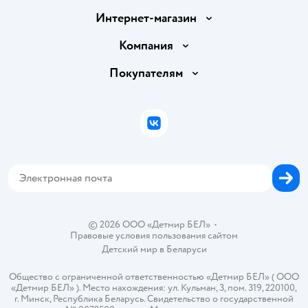
Интернет-магазин
Доставка и оплата
Компания
Обмен и возврат товара
Вакансии
Покупателям
Правила продажи
Подарочные карты
Политика конфиденциальности
Бонусные карты
Политика использования файлов cookie
ВКонтакте
Блог
Обратная связь
Магазины сети
Карта сайта
© 2026 ООО «Детмир БЕЛ»
•
Правовые условия пользования сайтом
Детский мир в
Беларуси
Общество с ограниченной ответственностью «Детмир БЕЛ» ( ООО
«Детмир БЕЛ» ). Место нахождения: ул. Кульман, 3, пом. 319, 220100,
г. Минск, Республика Беларусь. Свидетельство о государственной