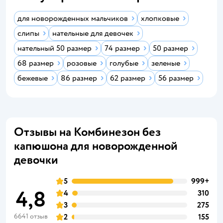
для новорожденных мальчиков
хлопковые
слипы
нательные для девочек
нательный 50 размер
74 размер
50 размер
68 размер
розовые
голубые
зеленые
бежевые
86 размер
62 размер
56 размер
Отзывы на Комбинезон без
капюшона для новорожденной
девочки
5
999+
4,8
4
310
3
275
6641 отзыв
2
155