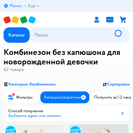
Минск
Ещё
Выбор адреса доставки.
Каталог
Комбинезон без капюшона для
новорожденной девочки
62
товара
Категория: Комбинезоны
Сортировка
Фильтры
Капюшон/воротник
Получить за 1-2 часа
Закрыть
Способ получения
Выберите адрес или магазин
Способ получения