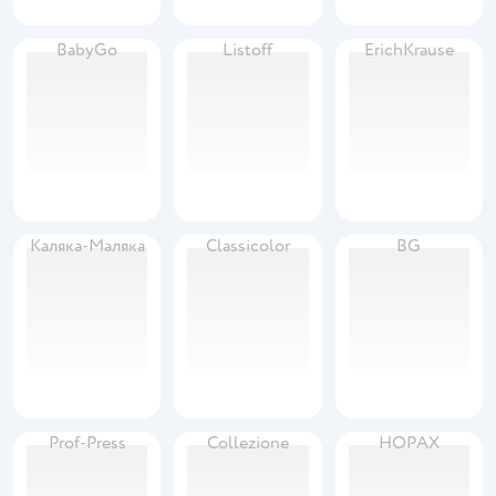
BabyGo
Listoff
ErichKrause
Каляка-Маляка
Classicolor
BG
Prof-Press
Collezione
HOPAX