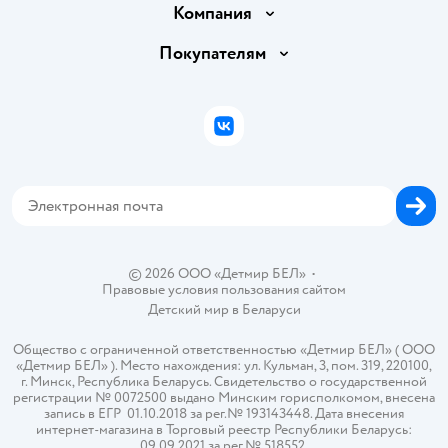
Доставка и оплата
Компания
Обмен и возврат товара
Вакансии
Покупателям
Правила продажи
Подарочные карты
Политика конфиденциальности
Бонусные карты
Политика использования файлов cookie
ВКонтакте
Блог
Обратная связь
Магазины сети
Карта сайта
© 2026 ООО «Детмир БЕЛ»
•
Правовые условия пользования сайтом
Детский мир в
Беларуси
Общество с ограниченной ответственностью «Детмир БЕЛ» ( ООО
«Детмир БЕЛ» ). Место нахождения: ул. Кульман, 3, пом. 319, 220100,
г. Минск, Республика Беларусь. Свидетельство о государственной
регистрации № 0072500 выдано Минским горисполкомом, внесена
запись в ЕГР 01.10.2018 за рег.№ 193143448. Дата внесения
интернет-магазина в Торговый реестр Республики Беларусь:
09.09.2021 за рег.№ 518552.