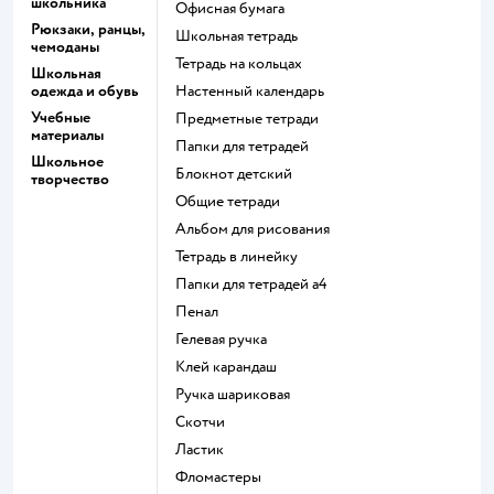
школьника
Офисная бумага
Рюкзаки, ранцы,
Школьная тетрадь
чемоданы
Тетрадь на кольцах
Школьная
одежда и обувь
Настенный календарь
Учебные
Предметные тетради
материалы
Папки для тетрадей
Школьное
Блокнот детский
творчество
Общие тетради
Альбом для рисования
Тетрадь в линейку
Папки для тетрадей а4
Пенал
Гелевая ручка
Клей карандаш
Ручка шариковая
Скотчи
Ластик
Фломастеры