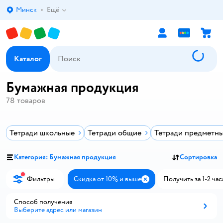
Минск
Ещё
Выбор адреса доставки.
Каталог
Бумажная продукция
78
товаров
Тетради школьные
Тетради общие
Тетради предметн
Категория: Бумажная продукция
Сортировка
Фильтры
Скидка от 10% и выше
Получить за 1-2 час
Закрыть
Способ получения
Выберите адрес или магазин
Способ получения