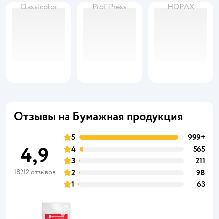
Classicolor
Prof-Press
HOPAX
Отзывы на Бумажная продукция
5
999+
4,9
4
565
3
211
18212 отзывов
2
98
1
63