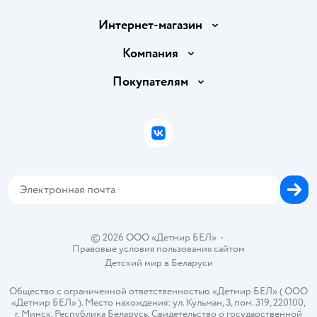
Интернет-магазин
Доставка и оплата
Компания
Обмен и возврат товара
Вакансии
Покупателям
Правила продажи
Подарочные карты
Политика конфиденциальности
Бонусные карты
Политика использования файлов cookie
ВКонтакте
Блог
Обратная связь
Магазины сети
Карта сайта
© 2026 ООО «Детмир БЕЛ»
•
Правовые условия пользования сайтом
Детский мир в
Беларуси
Общество с ограниченной ответственностью «Детмир БЕЛ» ( ООО
«Детмир БЕЛ» ). Место нахождения: ул. Кульман, 3, пом. 319, 220100,
г. Минск, Республика Беларусь. Свидетельство о государственной