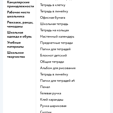
Канцелярские
Тетрадь в клетку
принадлежности
Тетрадь в линейку
Рабочее место
школьника
Офисная бумага
Рюкзаки, ранцы,
Школьная тетрадь
чемоданы
Тетрадь на кольцах
Школьная
одежда и обувь
Настенный календарь
Учебные
Предметные тетради
материалы
Папки для тетрадей
Школьное
Блокнот детский
творчество
Общие тетради
Альбом для рисования
Тетрадь в линейку
Папки для тетрадей а4
Пенал
Гелевая ручка
Клей карандаш
Ручка шариковая
Скотчи