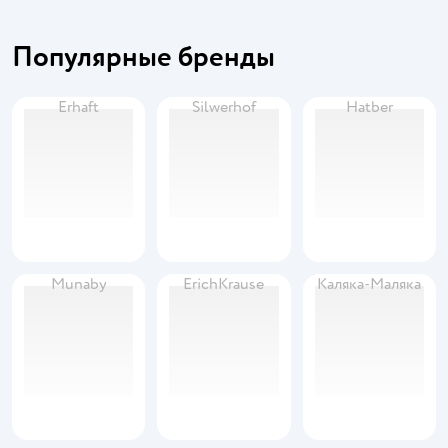
Популярные бренды
Erhaft
Silwerhof
Hatber
Munaby
ErichKrause
Каляка-Маляка