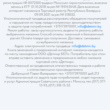
регистрации № 0072500 выдано Минским горисполкомом, внесена
запись в ЕГР 01.10.2018 за рег.№ 193143448. Дата внесения
интернет-магазина в Торговый реестр Республики Беларусь:
09.09.2021 за рег.№ 518552.
Уполномоченный продавца рассматривать обращения покупателей
о нарушении их прав, предусмотренных законодательством
о защите прав потребителей: +375173970001,
info@detmir.by
.
Режим работы: заказ круглосуточно, выдача по режиму работы
выбранного магазина. Способ оплаты: наличный и безналичный
расчёт. Оплата товара при получении. Доставка: самовывоз
из выбранного магазина.
Адрес электронной почты продавца:
info@detmir.by
Книга замечаний и предложений интернет-магазина находится
по месту нахождения ООО «Детмир БЕЛ». Потребитель при этом
вправе оставить замечания и предложения в любом магазине
торговой сети «Детмир».
Ответственный за продвижение отечественных товаров и работе
с отечественными производителями
Добрицкий Павел Валерьевич тел. +375173970001 доб.213
Уполномоченный по защите прав потребителей: отдел торговли
и услуг Администрация Советского района г. Минска, тел. (017) 377-
13-93, (017) 318-13-33.