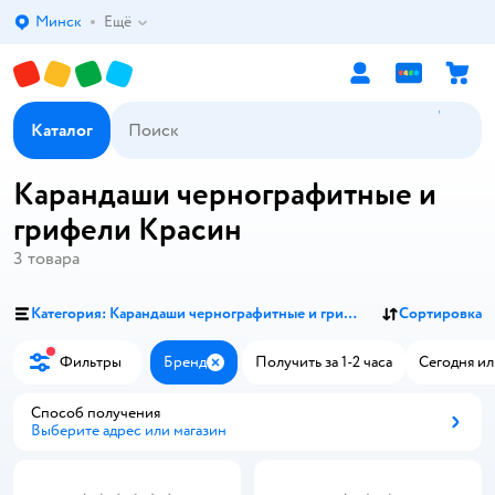
Минск
Ещё
Выбор адреса доставки.
Каталог
Карандаши чернографитные и
грифели Красин
3
товара
Категория: Карандаши чернографитные и грифели
Сортировка
Фильтры
Бренд
Получить за 1-2 часа
Сегодня ил
Закрыть
Способ получения
Выберите адрес или магазин
Способ получения