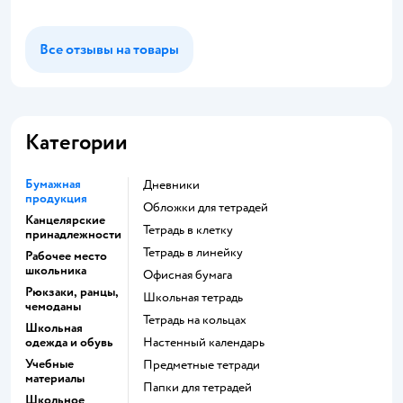
Все отзывы на товары
Категории
Бумажная
Дневники
продукция
Обложки для тетрадей
Канцелярские
Тетрадь в клетку
принадлежности
Тетрадь в линейку
Рабочее место
школьника
Офисная бумага
Рюкзаки, ранцы,
Школьная тетрадь
чемоданы
Тетрадь на кольцах
Школьная
одежда и обувь
Настенный календарь
Учебные
Предметные тетради
материалы
Папки для тетрадей
Школьное