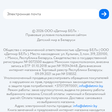
Магазины сети
Карта сайта
© 2026 ООО «Детмир БЕЛ»
•
Правовые условия пользования сайтом
Детский мир в
Беларуси
Общество с ограниченной ответственностью «Детмир БЕЛ» ( ООО
«Детмир БЕЛ» ). Место нахождения: ул. Кульман, 3, пом. 319, 220100,
г. Минск, Республика Беларусь. Свидетельство о государственной
регистрации № 0072500 выдано Минским горисполкомом, внесена
запись в ЕГР 01.10.2018 за рег.№ 193143448. Дата внесения
интернет-магазина в Торговый реестр Республики Беларусь:
09.09.2021 за рег.№ 518552.
Уполномоченный продавца рассматривать обращения покупателей
о нарушении их прав, предусмотренных законодательством
о защите прав потребителей: +375173970001,
info@detmir.by
.
Режим работы: заказ круглосуточно, выдача по режиму работы
выбранного магазина. Способ оплаты: наличный и безналичный
расчёт. Оплата товара при получении. Доставка: самовывоз
из выбранного магазина.
Адрес электронной почты продавца:
info@detmir.by
Книга замечаний и предложений интернет-магазина находится