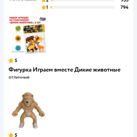
2
953
1
794
5
Фигурка Играем вместе Дикие животные
отличные
5