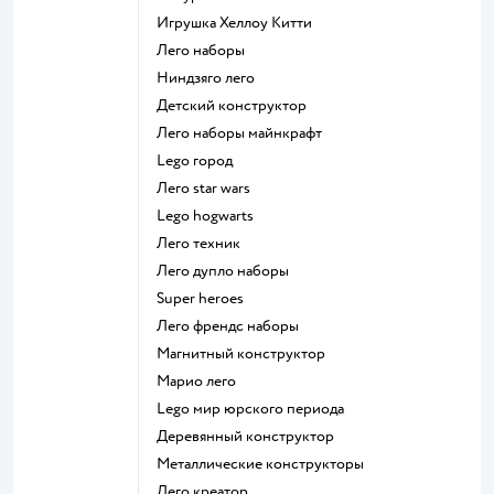
Игрушка Хеллоу Китти
Лего наборы
Ниндзяго лего
Детский конструктор
Лего наборы майнкрафт
Lego город
Лего star wars
Lego hogwarts
Лего техник
Лего дупло наборы
Super heroes
Лего френдс наборы
Магнитный конструктор
Марио лего
Lego мир юрского периода
Деревянный конструктор
Металлические конструкторы
Лего креатор