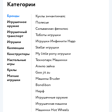
Категории
Бренды
Куклы энчантималс
Игрушечное
Полесье
оружие
Сильваниан фемилис
Игрушечный
Тоботы игрушки
транспорт
Игрушки Инфинити Надо
Игрушки
Stellar игрушки
Коллекции
my little pony игрушки
Конструкторы
Настольные
Технопарк Машинки
игры
Алило зайка
Куклы
Goo jit zu
Мягкие
Машины Bruder
игрушки
Bondibon
Нерф
Игрушечные оружия
Игрушечная машина
Машинки Hot Wheels