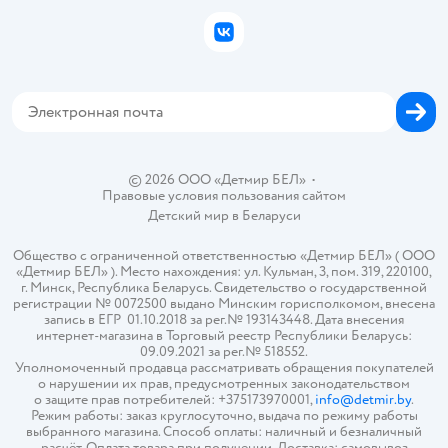
Бонусные карты
Политика использования файлов cookie
ВКонтакте
Блог
Обратная связь
Магазины сети
Карта сайта
© 2026 ООО «Детмир БЕЛ»
•
Правовые условия пользования сайтом
Детский мир в
Беларуси
Общество с ограниченной ответственностью «Детмир БЕЛ» ( ООО
«Детмир БЕЛ» ). Место нахождения: ул. Кульман, 3, пом. 319, 220100,
г. Минск, Республика Беларусь. Свидетельство о государственной
регистрации № 0072500 выдано Минским горисполкомом, внесена
запись в ЕГР 01.10.2018 за рег.№ 193143448. Дата внесения
интернет-магазина в Торговый реестр Республики Беларусь:
09.09.2021 за рег.№ 518552.
Уполномоченный продавца рассматривать обращения покупателей
о нарушении их прав, предусмотренных законодательством
о защите прав потребителей: +375173970001,
info@detmir.by
.
Режим работы: заказ круглосуточно, выдача по режиму работы
выбранного магазина. Способ оплаты: наличный и безналичный
расчёт. Оплата товара при получении. Доставка: самовывоз