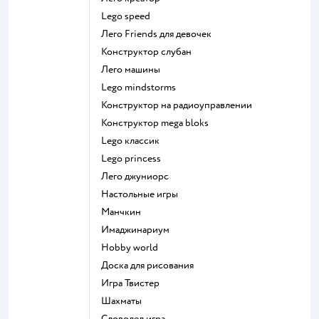
Lego speed
Лего Friends для девочек
Конструктор слубан
Лего машины
Lego mindstorms
Конструктор на радиоуправлении
Конструктор mega bloks
Lego классик
Lego princess
Лего джуниорс
Настольные игры
Манчкин
Имаджинариум
Hobby world
Доска для рисования
Игра Твистер
Шахматы
Словодел игра