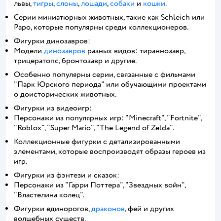
львы,
тигры
,
слоны
,
лошади
,
собаки
и
кошки
.
Серии миниатюрных животных, такие как Schleich или
Papo, которые популярны среди коллекционеров.
Фигурки динозавров:
Модели
динозавров
разных видов: тираннозавр,
трицератопс, бронтозавр и другие.
Особенно популярны серии, связанные с фильмами
"Парк Юрского периода" или обучающими проектами
о доисторических животных.
Фигурки из видеоигр:
Персонажи из популярных игр: "Minecraft", "Fortnite",
"Roblox", "Super Mario", "The Legend of Zelda".
Коллекционные фигурки с детализированными
элементами, которые воспроизводят образы героев из
игр.
Фигурки из фэнтези и сказок:
Персонажи из "Гарри Поттера", "Звездных войн",
"Властелина колец".
Фигурки единорогов,
драконов
, фей и других
волшебных существ.