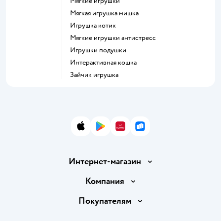
Мягкие игрушки
Мягкая игрушка мишка
Игрушка котик
Мягкие игрушки антистресс
Игрушки подушки
Интерактивная кошка
Зайчик игрушка
App Store
Google Play
AppGallery
RuStore
Интернет-магазин
Доставка и оплата
Компания
Обмен и возврат товара
Вакансии
Покупателям
Правила продажи
Подарочные карты
Политика конфиденциальности